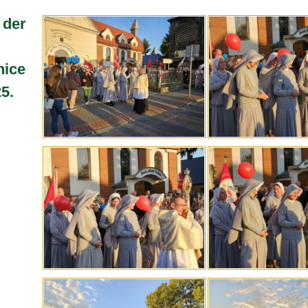
 der
nice
5.