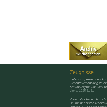
Zeugnisse
Guter Gott, mein unendlic
Gerichtsverhandlung zu ei
Barmherzigkeit hat alles üb
Liane, 2025-11-11
Viele Jahre habe ich mic
Bei meiner ersten Meditati
Buddha. Diese Erscheinung