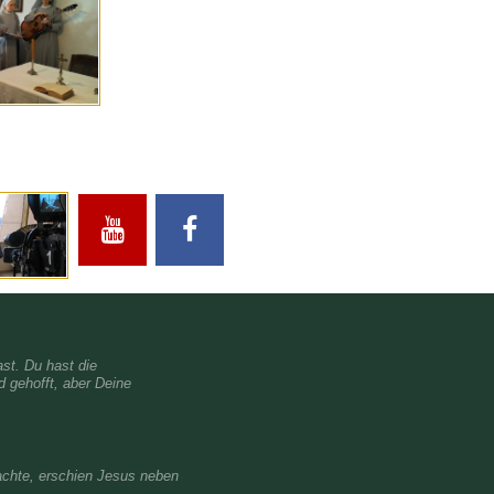
st. Du hast die
 gehofft, aber Deine
machte, erschien Jesus neben