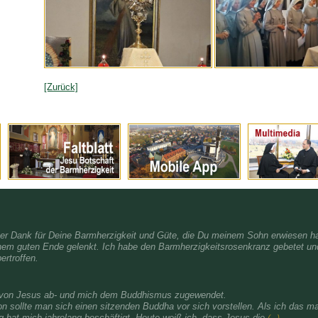
[Zurück]
her Dank für Deine Barmherzigkeit und Güte, die Du meinem Sohn erwiesen ha
nem guten Ende gelenkt. Ich habe den Barmherzigkeitsrosenkranz gebetet und
ertroffen.
h von Jesus ab- und mich dem Buddhismus zugewendet.
on sollte man sich einen sitzenden Buddha vor sich vorstellen. Als ich das 
 hat mich jahrelang beschäftigt. Heute weiß ich, dass Jesus die