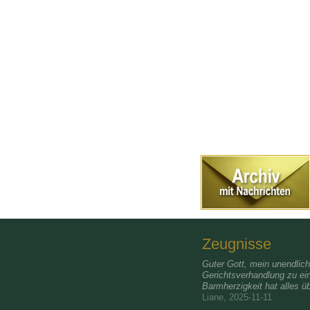
Zeugnisse
Guter Gott, mein unendlic
Gerichtsverhandlung zu ei
Barmherzigkeit hat alles üb
Liane, 2025-11-11