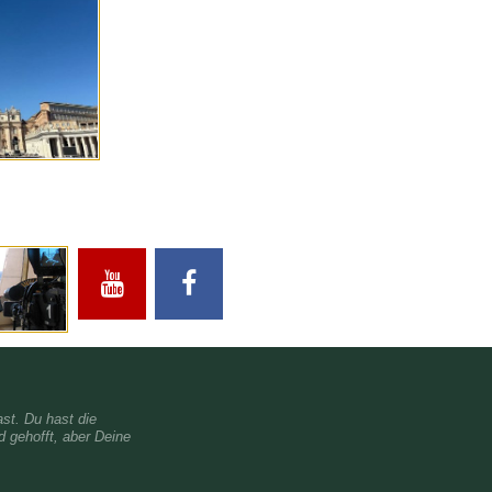
st. Du hast die
 gehofft, aber Deine