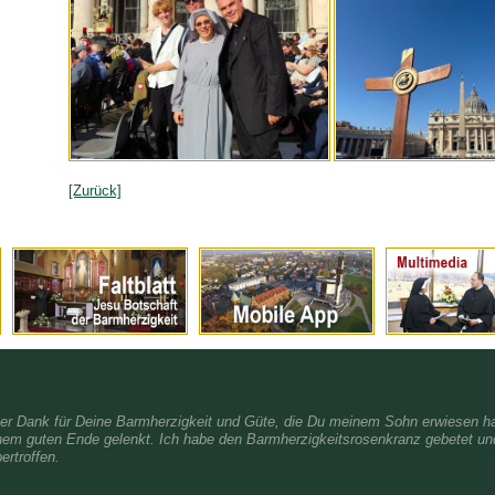
[Zurück]
her Dank für Deine Barmherzigkeit und Güte, die Du meinem Sohn erwiesen ha
nem guten Ende gelenkt. Ich habe den Barmherzigkeitsrosenkranz gebetet und
ertroffen.