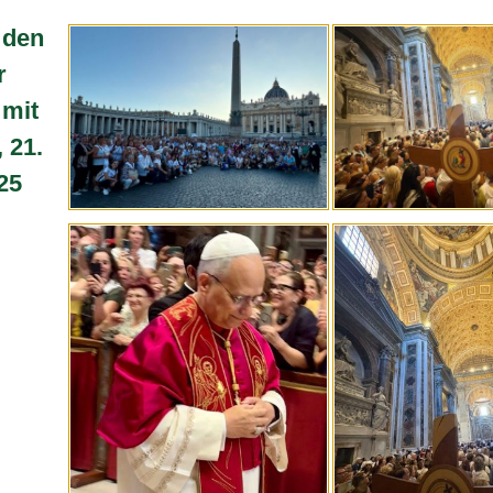
 den
r
 mit
 21.
25