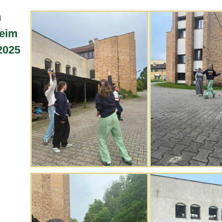
m
eim
 2025