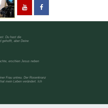
st. Du hast die
 gehofft, aber Deine
machte, erschien Jesus neben
einer Frau untreu. Der Rosenkranz
 hat mein Leben verändert. Ich