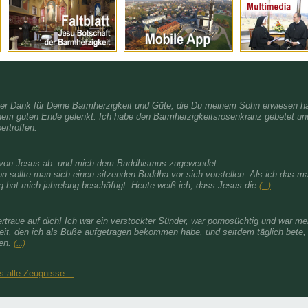
her Dank für Deine Barmherzigkeit und Güte, die Du meinem Sohn erwiesen ha
nem guten Ende gelenkt. Ich habe den Barmherzigkeitsrosenkranz gebetet und
ertroffen.
h von Jesus ab- und mich dem Buddhismus zugewendet.
on sollte man sich einen sitzenden Buddha vor sich vorstellen. Als ich das 
 hat mich jahrelang beschäftigt. Heute weiß ich, dass Jesus die
(...)
rtraue auf dich! Ich war ein verstockter Sünder, war pornosüchtig und war m
eit, den ich als Buße aufgetragen bekommen habe, und seitdem täglich bete,
ben.
(...)
es alle Zeugnisse…