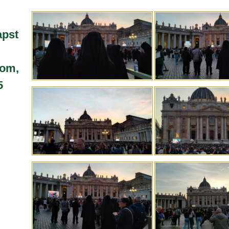
apst
Rom,
5