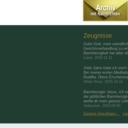
Zeugnisse
Guter Gott, mein unendlic
Gerichtsverhandlung zu ei
Barmherzigkeit hat alles üb
Liane, 2025-11-11
Viele Jahre habe ich mic
Bei meiner ersten Meditati
Buddha. Diese Erscheinung
Wilde Rose, 2025-10-15
Barmherziger Jesus, ich ve
der göttlichen Barmherzigk
weihe dir mein ganzes Le
Sebastian, 2025-08-05
Zeugnis hinzufügen…
Li