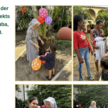
 der
ekts
uba,
.