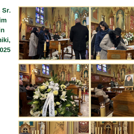
 Sr.
 im
in
iki,
025