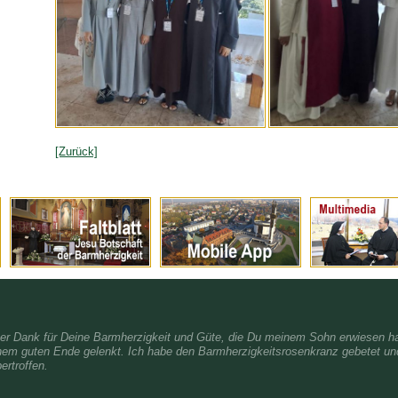
[Zurück]
her Dank für Deine Barmherzigkeit und Güte, die Du meinem Sohn erwiesen ha
nem guten Ende gelenkt. Ich habe den Barmherzigkeitsrosenkranz gebetet und
ertroffen.