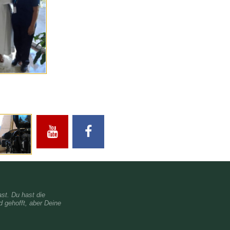
st. Du hast die
 gehofft, aber Deine