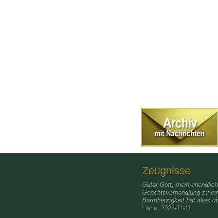
Zeugnisse
Guter Gott, mein unendlic
Gerichtsverhandlung zu ei
Barmherzigkeit hat alles üb
Liane, 2025-11-11