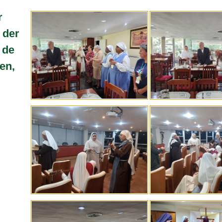
r
 der
 de
en,