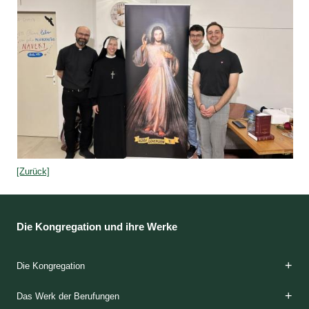
[Zurück]
Die Kongregation und ihre Werke
Die Kongregation
Die Gründerinnen
Das Charisma
Die Spiritualität
Die Etappen der Ausbildung
Die Klöster
Das Apostolat
Die Häuser der Barmherzigkeit
Die Geschichte
Das Werk der Berufungen