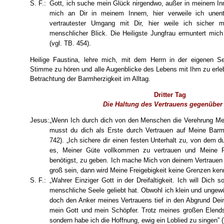
S. F.:
Gott, ich suche mein Glück nirgendwo, außer in meinem Inn
mich an Dir in meinem Innern, hier verweile ich unent
vertrautester Umgang mit Dir, hier weile ich sicher mi
menschlicher Blick. Die Heiligste Jungfrau ermuntert mi
(vgl. TB. 454).
Heilige Faustina, lehre mich, mit dem Herrn in der eigenen S
Stimme zu hören und alle Augenblicke des Lebens mit Ihm zu erleb
Betrachtung der Barmherzigkeit im Alltag.
Dritter Tag
Die Haltung des Vertrauens gegenüber
Jesus:
„Wenn Ich durch dich von den Menschen die Verehrung Mei
musst du dich als Erste durch Vertrauen auf Meine Barmh
742). „Ich sichere dir einen festen Unterhalt zu, von dem du
es, Meiner Güte vollkommen zu vertrauen und Meine Pfl
benötigst, zu geben. Ich mache Mich von deinem Vertrauen 
groß sein, dann wird Meine Freigebigkeit keine Grenzen kenn
S. F.:
„Wahrer Einziger Gott in der Dreifaltigkeit. Ich will Dich 
menschliche Seele geliebt hat. Obwohl ich klein und ungewö
doch den Anker meines Vertrauens tief in den Abgrund Dei
mein Gott und mein Schöpfer. Trotz meines großen Elends 
sondern habe ich die Hoffnung, ewig ein Loblied zu singen” 