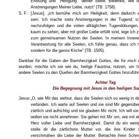
Erlösung und Heiligung deiner Seele. Bedenke, wie d
Anstrengungen Meiner Liebe, nutzt” (TB. 1758).
S. F.:
[Jesus], „ich bemühe mich um Heiligkeit, denn dadurch w
sein. Ich mache stets Anstrengungen in der Tugend; i
nachzufolgen und die vielen alltäglichen Tugendübungen,
kaum zu sehen, aber mit großer Liebe erfüllt sind, lege ich
zum gemeinsamen Nutzen der Seelen. In meinem Inneren f
Verantwortung für alle Seelen; ich fühle genau, dass ich n
sondern für die ganze Kirche” (TB. 1505).
Dankbar für die Gaben der Barmherzigkeit Gottes, die für mich d
wurden, möchte ich sie wie du, heilige Faustina, nutzen, um 
andere Seelen zu den Quellen der Barmherzigkeit Gottes hinzuführ
Achter Tag
Die Begegnung mit Jesus in den heiligen S
Jesus:
„O, wie Mir das wehtut, dass die Seelen sich so wenig in d
verbinden. Ich warte auf Seelen und sie sind Mir gegenüber 
zärtlich und aufrichtig und sie glauben Mir nicht. Ich will 
wollen sie nicht annehmen. Sie gehen mit Mir um, wie mit e
Herz voller Liebe und Barmherzigkeit. Damit du ein wen
stelle dir die zärtlichste Mutter vor, die ihre Kinder
verschmähen die Liebe der Mutter. Betrachte ihren Sch