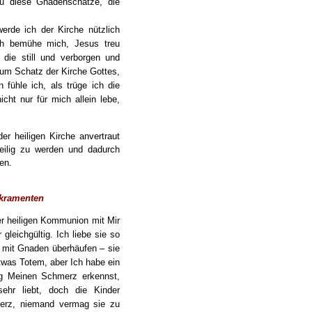
u diese Gnadenschätze, die
erde ich der Kirche nützlich
ch bemühe mich, Jesus treu
 die still und verborgen und
 zum Schatz der Kirche Gottes,
ühle ich, als trüge ich die
icht nur für mich allein lebe,
er heiligen Kirche anvertraut
heilig zu werden und dadurch
en.
akramenten
er heiligen Kommunion mit Mir
gleichgültig. Ich liebe sie so
sie mit Gnaden überhäufen – sie
twas Totem, aber Ich habe ein
ig Meinen Schmerz erkennst,
 sehr liebt, doch die Kinder
merz, niemand vermag sie zu