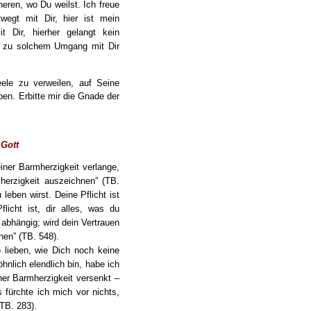
eren, wo Du weilst. Ich freue
wegt mit Dir, hier ist mein
t Dir, hierher gelangt kein
ch zu solchem Umgang mit Dir
eele zu verweilen, auf Seine
en. Erbitte mir die Gnade der
 Gott
ner Barmherzigkeit verlange,
erzigkeit auszeichnen” (TB.
 leben wirst. Deine Pflicht ist
icht ist, dir alles, was du
abhängig; wird dein Vertrauen
en” (TB. 548).
so lieben, wie Dich noch keine
hnlich elendlich bin, habe ich
ner Barmherzigkeit versenkt –
fürchte ich mich vor nichts,
(TB. 283).