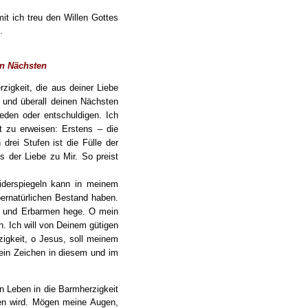
mit ich treu den Willen Gottes
.
en Nächsten
zigkeit, die aus deiner Liebe
r und überall deinen Nächsten
eden oder entschuldigen. Ich
t zu erweisen: Erstens – die
drei Stufen ist die Fülle der
s der Liebe zu Mir. So preist
widerspiegeln kann in meinem
ernatürlichen Bestand haben.
te und Erbarmen hege. O mein
n. Ich will von Deinem gütigen
zigkeit, o Jesus, soll meinem
mein Zeichen in diesem und im
in Leben in die Barmherzigkeit
sen wird. Mögen meine Augen,