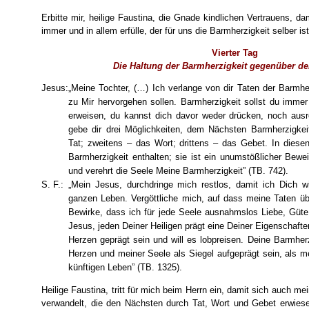
Erbitte mir, heilige Faustina, die Gnade kindlichen Vertrauens, da
immer und in allem erfülle, der für uns die Barmherzigkeit selber ist
Vierter Tag
Die Haltung der Barmherzigkeit gegenüber d
Jesus:
„Meine Tochter, (…) Ich verlange von dir Taten der Barmher
zu Mir hervorgehen sollen. Barmherzigkeit sollst du imme
erweisen, du kannst dich davor weder drücken, noch ausr
gebe dir drei Möglichkeiten, dem Nächsten Barmherzigkei
Tat; zweitens – das Wort; drittens – das Gebet. In diesen 
Barmherzigkeit enthalten; sie ist ein unumstößlicher Bewei
und verehrt die Seele Meine Barmherzigkeit” (TB. 742).
S. F.:
„Mein Jesus, durchdringe mich restlos, damit ich Dich 
ganzen Leben. Vergöttliche mich, auf dass meine Taten üb
Bewirke, dass ich für jede Seele ausnahmslos Liebe, Gü
Jesus, jeden Deiner Heiligen prägt eine Deiner Eigenschafte
Herzen geprägt sein und will es lobpreisen. Deine Barmher
Herzen und meiner Seele als Siegel aufgeprägt sein, als 
künftigen Leben” (TB. 1325).
Heilige Faustina, tritt für mich beim Herrn ein, damit sich auch me
verwandelt, die den Nächsten durch Tat, Wort und Gebet erwie