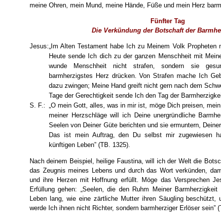
meine Ohren, mein Mund, meine Hände, Füße und mein Herz barmh
Fünfter Tag
Die Verkündung der Botschaft der Barmhe
Jesus:
„Im Alten Testament habe Ich zu Meinem Volk Propheten m
Heute sende Ich dich zu der ganzen Menschheit mit Meiner
wunde Menschheit nicht strafen, sondern sie ge
barmherzigstes Herz drücken. Von Strafen mache Ich Geb
dazu zwingen; Meine Hand greift nicht gern nach dem Schwe
Tage der Gerechtigkeit sende Ich den Tag der Barmherzigkeit
S. F.:
„O mein Gott, alles, was in mir ist, möge Dich preisen, mei
meiner Herzschläge will ich Deine unergründliche Barmher
Seelen von Deiner Güte berichten und sie ermuntern, Deiner
Das ist mein Auftrag, den Du selbst mir zugewiesen h
künftigen Leben” (TB. 1325).
Nach deinem Beispiel, heilige Faustina, will ich der Welt die Bots
das Zeugnis meines Lebens und durch das Wort verkünden, dami
und ihre Herzen mit Hoffnung erfüllt. Möge das Versprechen J
Erfüllung gehen: „Seelen, die den Ruhm Meiner Barmherzigkeit v
Leben lang, wie eine zärtliche Mutter ihren Säugling beschützt,
werde Ich ihnen nicht Richter, sondern barmherziger Erlöser sein” 