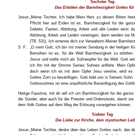
Sechster Tag
Das Erbitten der Barmherzigkeit Gottes für
Jesus:
„Meine Tochter, Ich habe Mein Herz zu deinen Bitten her
Pflicht hier auf Erden ist es, Barmherzigkeit für die ganz
Gebete, Fasten, Abtötung, Arbeit und alle Leiden wirst 
Abtötung, Arbeit und Leiden vereinigen; dann werden sie 
(TB. 531). Ich ernenne dich zur Verwalterin Meiner Barmherzi
S. F.:
„O mein Gott, ich bin mir meiner Sendung in der heiligen K
Bemühen ist es, für die Welt Barmherzigkeit zu erbitten.
Jesus und stelle mich als Sühneopfer für die Welt. Gott wi
ich Ihn mit der Stmme Seines Sohnes anflehe. Mein Opfer
doch wenn ich es mit dem Opfer Jesu vereine, wird es a
Gottes Zorn zu besänftigen. Gott liebt uns in Seinem Sohn
Gottessohnes ist eine unaufhörliche Besänftigung des Göttli
Heilige Faustina, mit dir will ich um Barmherzigkeit für die ganze
die Sünder, aber auch für die Priester und Ordensleute, damit sie
dem Volk Gottes auf dem Weg der Erlösung vorangehen können.
Siebter Tag
Die Liebe zur Kirche, dem mystischen Leib
Jesus:
„Meine Tochter, denke über das Leben Gottes nach, das die