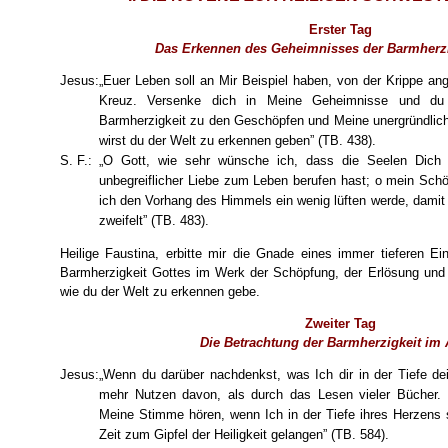
Erster Tag
Das Erkennen des Geheimnisses der Barmherzi
Jesus:
„Euer Leben soll an Mir Beispiel haben, von der Krippe a
Kreuz. Versenke dich in Meine Geheimnisse und du
Barmherzigkeit zu den Geschöpfen und Meine unergründlich
wirst du der Welt zu erkennen geben” (TB. 438).
S. F.:
„O Gott, wie sehr wünsche ich, dass die Seelen Dich
unbegreiflicher Liebe zum Leben berufen hast; o mein Schöp
ich den Vorhang des Himmels ein wenig lüften werde, damit 
zweifelt” (TB. 483).
Heilige Faustina, erbitte mir die Gnade eines immer tieferen Ei
Barmherzigkeit Gottes im Werk der Schöpfung, der Erlösung und d
wie du der Welt zu erkennen gebe.
Zweiter Tag
Die Betrachtung der Barmherzigkeit im 
Jesus:
„Wenn du darüber nachdenkst, was Ich dir in der Tiefe de
mehr Nutzen davon, als durch das Lesen vieler Bücher. 
Meine Stimme hören, wenn Ich in der Tiefe ihres Herzens 
Zeit zum Gipfel der Heiligkeit gelangen” (TB. 584).