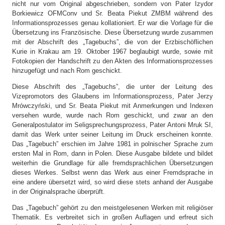
nicht nur vom Original abgeschrieben, sondern von Pater Izydor
Borkiewicz OFMConv und Sr. Beata Piekut ZMBM während des
Informationsprozesses genau kollationiert. Er war die Vorlage für die
Übersetzung ins Französische. Diese Übersetzung wurde zusammen
mit der Abschrift des „Tagebuchs”, die von der Erzbischöflichen
Kurie in Krakau am 19. Oktober 1967 beglaubigt wurde, sowie mit
Fotokopien der Handschrift zu den Akten des Informationsprozesses
hinzugefügt und nach Rom geschickt.
Diese Abschrift des „Tagebuchs”, die unter der Leitung des
Vizepromotors des Glaubens im Informationsprozess, Pater Jerzy
Mrówczyński, und Sr. Beata Piekut mit Anmerkungen und Indexen
versehen wurde, wurde nach Rom geschickt, und zwar an den
Generalpostulator im Seligsprechungsprozess, Pater Antoni Mruk SI,
damit das Werk unter seiner Leitung im Druck erscheinen konnte.
Das „Tagebuch” erschien im Jahre 1981 in polnischer Sprache zum
ersten Mal in Rom, dann in Polen. Diese Ausgabe bildete und bildet
weiterhin die Grundlage für alle fremdsprachlichen Übersetzungen
dieses Werkes. Selbst wenn das Werk aus einer Fremdsprache in
eine andere übersetzt wird, so wird diese stets anhand der Ausgabe
in der Originalsprache überprüft.
Das „Tagebuch” gehört zu den meistgelesenen Werken mit religiöser
Thematik. Es verbreitet sich in großen Auflagen und erfreut sich