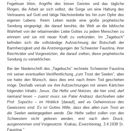
Fegefeuer litten, Angriffe des bösen Geistes und das tägliche
Ringen, die Arbeit an sich selbst, die Sorge um eine Haltung des
Vertrauens auf Gott und tätige Nächstenliebe bis hin zum Opfer des
eigenen Lebens. Ihrem Leben wurde eine große prophetische
Sendung eingeprägt, die darauf beruhte, die Welt an die biblische
Wahrheit von der erbarmenden Liebe Gottes zu jedem Menschen zu
erinnern und sie mit neuer Kraft zu verkünden. Im „Tagebuch”
befinden sich die vollständige Aufzeichnung der Botschaft der
Barmherzigkeit und die Anstrengungen der Schwester Faustina, ihrer
Beichtväter und Vorgesetzten, die darauf zielten, diese prophetische
Sendung zu verwirklichen.
Bei der Niederschrift des „Tagebuchs” rechnete Schwester Faustina
mit seiner eventuellen Veröffentlichung „zum Trost der Seelen”, aber
sie hatte den Wunsch, dass dies erst nach ihrem Tod geschehen
möge. Deshalb versah sie ihre Aufzeichnungen mit einem Kärtchen
folgenden Inhalts:
Jesus. Die Hefte und Notizen, die hier sind, darf
niemand lesen – zuerst muss sie Pater Andrasz durchsehen oder
Prof. Sopoćko – im Hinblick
[darauf],
weil es Geheimnisse des
Gewissens sind. Es ist Gottes Wille, dass dies allen zum Trost an
die Seelen weitergegeben werde. Die Hefte selbst sollen von den
Schwestern nicht gelesen werden, erst nach dem Druck,
ausgenommen sind Vorgesetzte. Krakau, Exerzitientag, 3.4.1938 Sr.
Faustina.”