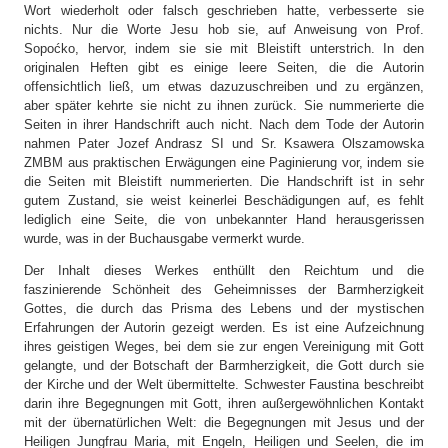
Wort wiederholt oder falsch geschrieben hatte, verbesserte sie
nichts. Nur die Worte Jesu hob sie, auf Anweisung von Prof.
Sopoćko, hervor, indem sie sie mit Bleistift unterstrich. In den
originalen Heften gibt es einige leere Seiten, die die Autorin
offensichtlich ließ, um etwas dazuzuschreiben und zu ergänzen,
aber später kehrte sie nicht zu ihnen zurück. Sie nummerierte die
Seiten in ihrer Handschrift auch nicht. Nach dem Tode der Autorin
nahmen Pater Jozef Andrasz SI und Sr. Ksawera Olszamowska
ZMBM aus praktischen Erwägungen eine Paginierung vor, indem sie
die Seiten mit Bleistift nummerierten. Die Handschrift ist in sehr
gutem Zustand, sie weist keinerlei Beschädigungen auf, es fehlt
lediglich eine Seite, die von unbekannter Hand herausgerissen
wurde, was in der Buchausgabe vermerkt wurde.
Der Inhalt dieses Werkes enthüllt den Reichtum und die
faszinierende Schönheit des Geheimnisses der Barmherzigkeit
Gottes, die durch das Prisma des Lebens und der mystischen
Erfahrungen der Autorin gezeigt werden. Es ist eine Aufzeichnung
ihres geistigen Weges, bei dem sie zur engen Vereinigung mit Gott
gelangte, und der Botschaft der Barmherzigkeit, die Gott durch sie
der Kirche und der Welt übermittelte. Schwester Faustina beschreibt
darin ihre Begegnungen mit Gott, ihren außergewöhnlichen Kontakt
mit der übernatürlichen Welt: die Begegnungen mit Jesus und der
Heiligen Jungfrau Maria, mit Engeln, Heiligen und Seelen, die im