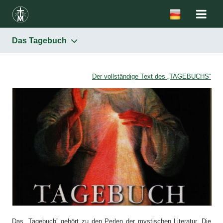
Das Tagebuch
Die heilige Faustina
Das Tagebuch
Der vollständige Text des „TAGEBUCHS“
Die Briefe
Das „Tagebuch” gehört zu den Perlen der mystischen Literatur. Die