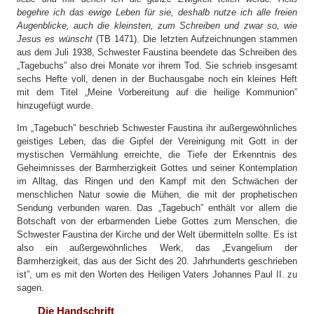
begehre ich das ewige Leben für sie, deshalb nutze ich alle freien
Augenblicke, auch die kleinsten, zum Schreiben und zwar so, wie
Jesus es wünscht
(TB 1471). Die letzten Aufzeichnungen stammen
aus dem Juli 1938, Schwester Faustina beendete das Schreiben des
„Tagebuchs” also drei Monate vor ihrem Tod. Sie schrieb insgesamt
sechs Hefte voll, denen in der Buchausgabe noch ein kleines Heft
mit dem Titel „Meine Vorbereitung auf die heilige Kommunion”
hinzugefügt wurde.
Im „Tagebuch” beschrieb Schwester Faustina ihr außergewöhnliches
geistiges Leben, das die Gipfel der Vereinigung mit Gott in der
mystischen Vermählung erreichte, die Tiefe der Erkenntnis des
Geheimnisses der Barmherzigkeit Gottes und seiner Kontemplation
im Alltag, das Ringen und den Kampf mit den Schwächen der
menschlichen Natur sowie die Mühen, die mit der prophetischen
Sendung verbunden waren. Das „Tagebuch” enthält vor allem die
Botschaft von der erbarmenden Liebe Gottes zum Menschen, die
Schwester Faustina der Kirche und der Welt übermitteln sollte. Es ist
also ein außergewöhnliches Werk, das „Evangelium der
Barmherzigkeit, das aus der Sicht des 20. Jahrhunderts geschrieben
ist”, um es mit den Worten des Heiligen Vaters Johannes Paul II. zu
sagen.
Die Handschrift