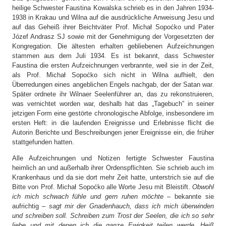
heilige Schwester Faustina Kowalska schrieb es in den Jahren 1934-
1938 in Krakau und Wilna auf die ausdrückliche Anweisung Jesu und
auf das Geheiß ihrer Beichtväter Prof. Michał Sopoćko und Pater
Józef Andrasz SJ sowie mit der Genehmigung der Vorgesetzten der
Kongregation. Die ältesten erhalten gebliebenen Aufzeichnungen
stammen aus dem Juli 1934. Es ist bekannt, dass Schwester
Faustina die ersten Aufzeichnungen verbrannte, weil sie in der Zeit,
als Prof. Michał Sopoćko sich nicht in Wilna aufhielt, den
Überredungen eines angeblichen Engels nachgab, der der Satan war.
Später ordnete ihr Wilnaer Seelenführer an, das zu rekonstruieren,
was vernichtet worden war, deshalb hat das „Tagebuch” in seiner
jetzigen Form eine gestörte chronologische Abfolge, insbesondere im
ersten Heft: in die laufenden Ereignisse und Erlebnisse flicht die
Autorin Berichte und Beschreibungen jener Ereignisse ein, die früher
stattgefunden hatten.
Alle Aufzeichnungen und Notizen fertigte Schwester Faustina
heimlich an und außerhalb ihrer Ordenspflichten. Sie schrieb auch im
Krankenhaus und da sie dort mehr Zeit hatte, unterstrich sie auf die
Bitte von Prof. Michał Sopoćko alle Worte Jesu mit Bleistift.
Obwohl
ich mich schwach fühle und gern ruhen möchte
– bekannte sie
aufrichtig –
sagt mir der Gnadenhauch, dass ich mich überwinden
und schreiben soll. Schreiben zum Trost der Seelen, die ich so sehr
liebe und mit denen ich die ganze Ewigkeit teilen werde. Heiß