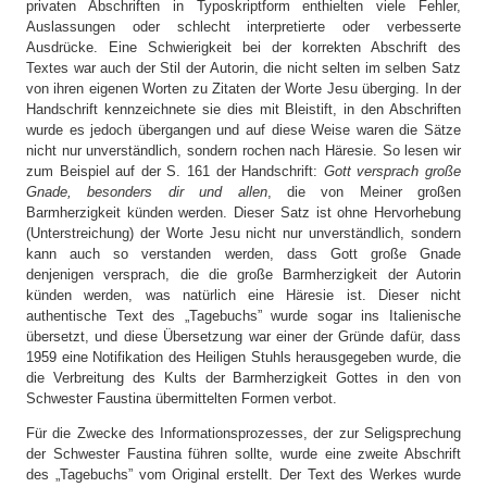
privaten Abschriften in Typoskriptform enthielten viele Fehler,
Auslassungen oder schlecht interpretierte oder verbesserte
Ausdrücke. Eine Schwierigkeit bei der korrekten Abschrift des
Textes war auch der Stil der Autorin, die nicht selten im selben Satz
von ihren eigenen Worten zu Zitaten der Worte Jesu überging. In der
Handschrift kennzeichnete sie dies mit Bleistift, in den Abschriften
wurde es jedoch übergangen und auf diese Weise waren die Sätze
nicht nur unverständlich, sondern rochen nach Häresie. So lesen wir
zum Beispiel auf der S. 161 der Handschrift:
Gott versprach große
Gnade, besonders dir und allen
, die von Meiner großen
Barmherzigkeit künden werden. Dieser Satz ist ohne Hervorhebung
(Unterstreichung) der Worte Jesu nicht nur unverständlich, sondern
kann auch so verstanden werden, dass Gott große Gnade
denjenigen versprach, die die große Barmherzigkeit der Autorin
künden werden, was natürlich eine Häresie ist. Dieser nicht
authentische Text des „Tagebuchs” wurde sogar ins Italienische
übersetzt, und diese Übersetzung war einer der Gründe dafür, dass
1959 eine Notifikation des Heiligen Stuhls herausgegeben wurde, die
die Verbreitung des Kults der Barmherzigkeit Gottes in den von
Schwester Faustina übermittelten Formen verbot.
Für die Zwecke des Informationsprozesses, der zur Seligsprechung
der Schwester Faustina führen sollte, wurde eine zweite Abschrift
des „Tagebuchs” vom Original erstellt. Der Text des Werkes wurde