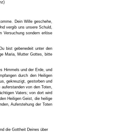
nz)
komme. Dein Wille geschehe,
Und vergib uns unsere Schuld,
in Versuchung sondern erlöse
. Du bist gebenedeit unter den
ge Maria, Mutter Gottes, bitte
des Himmels und der Erde, und
mpfangen durch den Heiligen
tus, gekreuzigt, gestorben und
e auferstanden von den Toten,
chtigen Vaters; von dort wird
en Heiligen Geist, die heilige
nden, Auferstehung der Toten
und die Gottheit Deines über