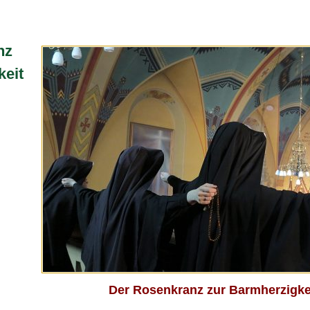
nz
keit
Der Rosenkranz zur Barmherzigke