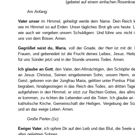
(gebetet auf einem einfachen Rosenkra
Am Anfang:
Vater unser
im Himmel, geheiligt werde dein Name. Dein Reich 
wie im Himmel so auf Erden. Unser tägliches Brot gib uns heute. 
wie auch wir vergeben unsern Schuldigern. Und führe uns nicht 
uns von dem Bösen. Amen.
Gegrüßet seist du, Maria
, voll der Gnade, der Herr ist mit dir
Frauen, und gebenedeit ist die Frucht deines Leibes, Jesus. Heili
für uns Sünder jetzt und in der Stunde unseres Todes. Amen.
Ich glaube an Gott
, den Vater, den Allmächtigen, den Schöpfer 
an Jesus Christus, Seinen eingeborenen Sohn, unsern Herrn, e
Geist, geboren von der Jungfrau Maria, gelitten unter Pontius Pila
begraben, hinabgestiegen in das Reich des Todes, am dritten Tag
aufgefahren in den Himmel; er sitzt zur Rechten Gottes, des allmä
er kommen, zu richten die Lebenden und die Toten. Ich glaube an d
katholische Kirche, Gemeinschaft der Heiligen, Vergebung der Sü
und an das ewige Leben. Amen.
Große Perlen (1x):
Ewiger Vater
, ich opfere Dir auf den Leib und das Blut, die Seele 
alles geliebten Sohnes,