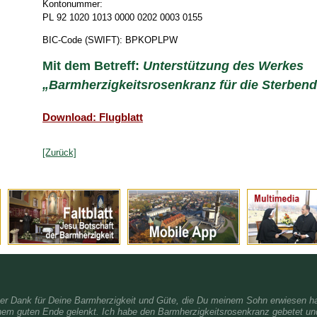
Kontonummer:
PL 92 1020 1013 0000 0202 0003 0155
BIC-Code (SWIFT): BPKOPLPW
Mit dem Betreff:
Unterstützung des Werkes
„Barmherzigkeitsrosenkranz für die Sterbend
Download: Flugblatt
[Zurück]
her Dank für Deine Barmherzigkeit und Güte, die Du meinem Sohn erwiesen ha
nem guten Ende gelenkt. Ich habe den Barmherzigkeitsrosenkranz gebetet und