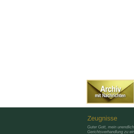
Zeugnisse
Guter Gott, mein unendlic
Gerichtsverhandlung zu ei