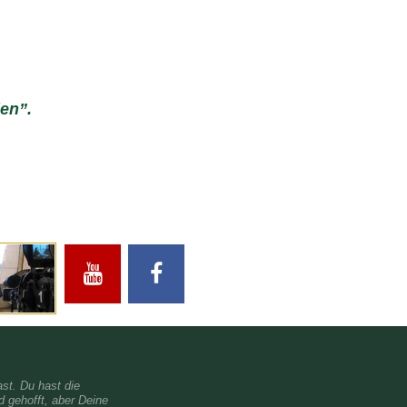
en”.
st. Du hast die
 gehofft, aber Deine