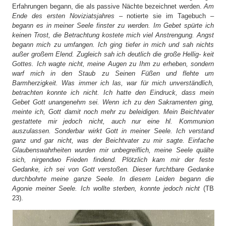
Erfahrungen begann, die als passive Nächte bezeichnet werden.
Am
Ende des ersten Noviziatsjahres
– notierte sie im Tagebuch –
begann es in meiner Seele finster zu werden. Im Gebet spürte ich
keinen Trost, die Betrachtung kostete mich viel Anstrengung. Angst
begann mich zu umfangen. Ich ging tiefer in mich und sah nichts
außer großem Elend. Zugleich sah ich deutlich die große Hellig- keit
Gottes. Ich wagte nicht, meine Augen zu Ihm zu erheben, sondern
warf mich in den Staub zu Seinen Füßen und flehte um
Barmherzigkeit. Was immer ich las, war für mich unverständlich,
betrachten konnte ich nicht. Ich hatte den Eindruck, dass mein
Gebet Gott unangenehm sei. Wenn ich zu den Sakramenten ging,
meinte ich, Gott damit noch mehr zu beleidigen. Mein Beichtvater
gestattete mir jedoch nicht, auch nur eine hl. Kommunion
auszulassen. Sonderbar wirkt Gott in meiner Seele. Ich verstand
ganz und gar nicht, was der Beichtvater zu mir sagte. Einfache
Glaubenswahrheiten wurden mir unbegreiflich, meine Seele quälte
sich, nirgendwo Frieden findend. Plötzlich kam mir der feste
Gedanke, ich sei von Gott verstoßen. Dieser furchtbare Gedanke
durchbohrte meine ganze Seele. In diesem Leiden begann die
Agonie meiner Seele. Ich wollte sterben, konnte jedoch nicht
(TB
23).