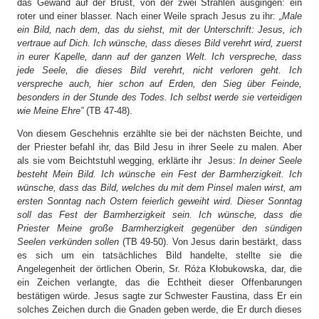
das Gewand auf der Brust, von der zwei Strahlen ausgingen: ein
roter und einer blasser. Nach einer Weile sprach Jesus zu ihr:
„Male
ein Bild, nach dem, das du siehst, mit der Unterschrift: Jesus, ich
vertraue auf Dich. Ich wünsche, dass dieses Bild verehrt wird, zuerst
in eurer Kapelle, dann auf der ganzen Welt. Ich verspreche, dass
jede Seele, die dieses Bild verehrt, nicht verloren geht. Ich
verspreche auch, hier schon auf Erden, den Sieg über Feinde,
besonders in der Stunde des Todes. Ich selbst werde sie verteidigen
wie Meine Ehre”
(TB 47-48).
Von diesem Geschehnis erzählte sie bei der nächsten Beichte, und
der Priester befahl ihr, das Bild Jesu in ihrer Seele zu malen. Aber
als sie vom Beichtstuhl wegging, erklärte ihr Jesus:
In deiner Seele
besteht Mein Bild. Ich wünsche ein Fest der Barmherzigkeit. Ich
wünsche, dass das Bild, welches du mit dem Pinsel malen wirst, am
ersten Sonntag nach Ostern feierlich geweiht wird. Dieser Sonntag
soll das Fest der Barmherzigkeit sein. Ich wünsche, dass die
Priester Meine große Barmherzigkeit gegenüber den sündigen
Seelen verkünden sollen
(TB 49-50). Von Jesus darin bestärkt, dass
es sich um ein tatsächliches Bild handelte, stellte sie die
Angelegenheit der örtlichen Oberin, Sr. Róża Kłobukowska, dar, die
ein Zeichen verlangte, das die Echtheit dieser Offenbarungen
bestätigen würde. Jesus sagte zur Schwester Faustina, dass Er ein
solches Zeichen durch die Gnaden geben werde, die Er durch dieses