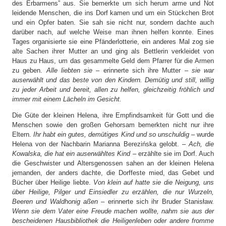
des Erbarmens” aus. Sie bemerkte um sich herum arme und Not
leidende Menschen, die ins Dorf kamen und um ein Stückchen Brot
und ein Opfer baten. Sie sah sie nicht nur, sondern dachte auch
darüber nach, auf welche Weise man ihnen helfen konnte. Eines
Tages organisierte sie eine Pfänderlotterie, ein anderes Mal zog sie
alte Sachen ihrer Mutter an und ging als Bettlerin verkleidet von
Haus zu Haus, um das gesammelte Geld dem Pfarrer für die Armen
zu geben.
Alle liebten sie
– erinnerte sich ihre Mutter –
sie war
auserwählt und das beste von den Kindern. Demütig und still, willig
zu jeder Arbeit und bereit, allen zu helfen, gleichzeitig fröhlich und
immer mit einem Lächeln im Gesicht.
Die Güte der kleinen Helena, ihre Empfindsamkeit für Gott und die
Menschen sowie den großen Gehorsam bemerkten nicht nur ihre
Eltern.
Ihr habt ein gutes, demütiges Kind und so unschuldig
– wurde
Helena von der Nachbarin Marianna Berezińska gelobt. –
Ach, die
Kowalska, die hat ein auserwähltes Kind
– erzählte sie im Dorf. Auch
die Geschwister und Altersgenossen sahen an der kleinen Helena
jemanden, der anders dachte, die Dorffeste mied, das Gebet und
Bücher über Heilige liebte.
Von klein auf hatte sie die Neigung, uns
über Heilige, Pilger und Einsiedler zu erzählen, die nur Wurzeln,
Beeren und Waldhonig aßen
– erinnerte sich ihr Bruder Stanisław.
Wenn sie dem Vater eine Freude machen wollte, nahm sie aus der
bescheidenen Hausbibliothek die Heiligenleben oder andere fromme