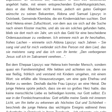
angehört hatte, mit einem entsprechenden Empfehlungskärtchen,
dass er
das Mädchen nicht kenne, jedoch ein gutes Gelingen
wünsche
zu seinen Bekannten, Aldona und Samuel Lipszyc in
Ostrówek, Gemeinde Klembów, die ein Kindermädchen suchten. Dort
fand Helena einen Zufluchtsort, von dem aus sie sich auf die Suche
nach einem Kloster machte, und als sie ein solches gefunden hatte,
blieb sie dort noch ein Jahr, um sich das Geld für eine bescheidene
Ordensaussteuer zu verdienen.
Ich erinnere mich an ihr herzhaftes,
frohes Lachen
– erinnerte sich Aldona Lipszyc nach Jahren –
Sie
sang viel und für mich verbindet sich ihre Person mit dem Lied, das
sie meistens sang und das ich von ihr lernte: „Den verborgenen
Jesus soll ich im Sakrament verehren…”.
Bei dem Ehepaar Lipszyc war Helena kein fremder Mensch, sondern
quasi ein Familienmitglied. Alle liebten und achteten sie, denn sie
war fleißig, fröhlich und verstand mit Kindern umgehen, mit einem
Wort: sie erfüllte alle Voraussetzungen, um eine gute Ehefrau und
Mutter zu werden. Deshalb dachte Frau Lipszyc an eine Heirat. Die
junge Helena spürte jedoch, dass sie ein so großes Herz hatte, das
keine menschliche Liebe es befriedigen konnte, nur Gott selbst.
Es
war in der Fronleichnamsoktav. Gott erfüllte meine Seele mit innerem
Licht, um Ihn tiefer zu erkennen als höchstes Gut und Schönheit
–
beschrieb die junge Helena das wichtigste Ereignis während ihres