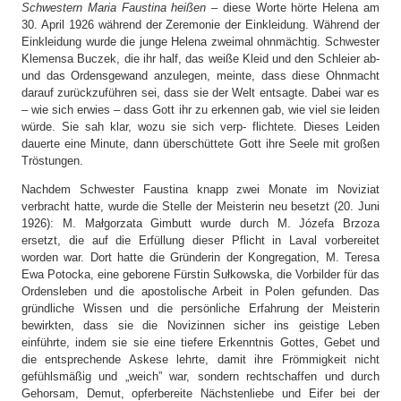
Schwestern Maria Faustina heißen
– diese Worte hörte Helena am
30. April 1926 während der Zeremonie der Einkleidung. Während der
Einkleidung wurde die junge Helena zweimal ohnmächtig. Schwester
Klemensa Buczek, die ihr half, das weiße Kleid und den Schleier ab-
und das Ordensgewand anzulegen, meinte, dass diese Ohnmacht
darauf zurückzuführen sei, dass sie der Welt entsagte. Dabei war es
– wie sich erwies – dass Gott ihr zu erkennen gab, wie viel sie leiden
würde. Sie sah klar, wozu sie sich verp- flichtete. Dieses Leiden
dauerte eine Minute, dann überschüttete Gott ihre Seele mit großen
Tröstungen.
Nachdem Schwester Faustina knapp zwei Monate im Noviziat
verbracht hatte, wurde die Stelle der Meisterin neu besetzt (20. Juni
1926): M. Małgorzata Gimbutt wurde durch M. Józefa Brzoza
ersetzt, die auf die Erfüllung dieser Pflicht in Laval vorbereitet
worden war. Dort hatte die Gründerin der Kongregation, M. Teresa
Ewa Potocka, eine geborene Fürstin Sułkowska, die Vorbilder für das
Ordensleben und die apostolische Arbeit in Polen gefunden. Das
gründliche Wissen und die persönliche Erfahrung der Meisterin
bewirkten, dass sie die Novizinnen sicher ins geistige Leben
einführte, indem sie sie eine tiefere Erkenntnis Gottes, Gebet und
die entsprechende Askese lehrte, damit ihre Frömmigkeit nicht
gefühlsmäßig und „weich” war, sondern rechtschaffen und durch
Gehorsam, Demut, opferbereite Nächstenliebe und Eifer bei der