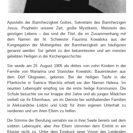
Apostelin der Barmherzigkeit Gottes, Sekretärin des Barmherzigen
Jesus, Prophetin unserer Zeit, große Mystikerin, Meisterin des
geistigen Lebens – das sind die Titel, die im Zusammenhang mit
dem Namen der hl. Schwester Faustina Kowalska aus der
Kongregation der Muttergottes der Barmherzigkeit am häufigsten
genannt werden. Sie gehört zu den bekanntesten und am meisten
geliebten Heiligen in der Kirchengeschichte.
Sie wurde am 25. August 1905 als drittes von zehn Kindern in der
Familie von Marianna und Stanisław Kowalski, Bauersleuten aus
dem Dorf Głogowiec, geboren. Bei der heiligen Taufe in der
Pfarrkirche in Świnice Warckie erhielt sie den Namen Helena. Im
neunten Lebensjahr empfing sie die erste heilige Kommunion. Die
Schule besuchte sie nur knappe drei Jahre und als junges Mädchen
verließ sie ihr Elternhaus, um im Dienste bei wohlhabenden Familien
in Aleksandrów Łódzki und Łódź für ihren eigenen Unterhalt zu
verdienen und um ihren Eltern zu helfen.
Die Stimme der Berufung vernahm sie in ihrer Seele bereits seit dem
siebten Lebensjahr, aber ihre Eltern stimmten dem Eintritt in ein
Kloster nicht zu. Unter dem Eindruck einer Vision des Leidenden