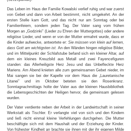
Das Leben im Haus der Familie Kowalski verlief ruhig und war zuerst
von Gebet und dann von Arbeit bestimmt, nicht umgekehrt. An der
ersten Stelle kam Gott, und das nicht nur am Sonntag oder bei
Familienfeiern, sondern jeden Tag. Der Vater sang vom frühen
Morgen an „Godzinki” (Lieder zu Ehren der Muttergottes) oder andere
religiöse Lieder, und wenn er von der Mutter ermahnt wurde, dass er
die Kinder aufwecke, antwortete er:
Sie müssen von klein auf lernen,
dass Gott am wichtigsten ist.
An den Wänden hingen religiöse Bilder,
und im Mittelpunkt der Schlafstube befand sich ein kleiner Altar, auf
dem ein kleines Kreuzbild aus Metall und zwei Fayencefiguren
standen: das Allerheiligste Herz Jesu und das Unbefleckte Herz
Mariens. Am Abend knieten alle zum gemeinsamen Gebet nieder, im
Mai sangen sie bei der Kapelle vor dem Haus die „Lauretanische
Litanei” und im Oktober beteten sie den Rosenkranz.
Sonntagnachmittags holte der Vater aus der kleinen Hausbibliothek
die Lebensgeschichten der Heiligen hervor, die gemeinsam gelesen
wurden.
Der Vater verdiente neben der Arbeit in der Landwirtschaft in seiner
Werkstatt als Tischler. Er verlangte viel von sich und den Kindern
und ließ nicht einmal kleine Verfehlungen durchgehen. Die Mutter
beschäftigte sich mit dem Haushalt und der Erziehung der Kinder.
Von frühester Kindheit an brachte sie ihnen mit der ihr eigenen Milde