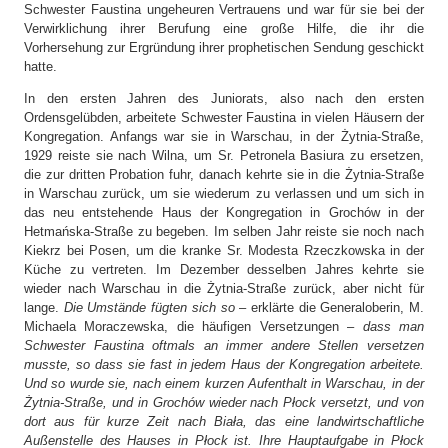
Schwester Faustina ungeheuren Vertrauens und war für sie bei der
Verwirklichung ihrer Berufung eine große Hilfe, die ihr die
Vorhersehung zur Ergründung ihrer prophetischen Sendung geschickt
hatte.
In den ersten Jahren des Juniorats, also nach den ersten
Ordensgelübden, arbeitete Schwester Faustina in vielen Häusern der
Kongregation. Anfangs war sie in Warschau, in der Żytnia-Straße,
1929 reiste sie nach Wilna, um Sr. Petronela Basiura zu ersetzen,
die zur dritten Probation fuhr, danach kehrte sie in die Żytnia-Straße
in Warschau zurück, um sie wiederum zu verlassen und um sich in
das neu entstehende Haus der Kongregation in Grochów in der
Hetmańska-Straße zu begeben. Im selben Jahr reiste sie noch nach
Kiekrz bei Posen, um die kranke Sr. Modesta Rzeczkowska in der
Küche zu vertreten. Im Dezember desselben Jahres kehrte sie
wieder nach Warschau in die Żytnia-Straße zurück, aber nicht für
lange.
Die Umstände fügten sich so
– erklärte die Generaloberin, M.
Michaela Moraczewska, die häufigen Versetzungen –
dass man
Schwester Faustina oftmals an immer andere Stellen versetzen
musste, so dass sie fast in jedem Haus der Kongregation arbeitete.
Und so wurde sie, nach einem kurzen Aufenthalt in Warschau, in der
Żytnia-Straße, und in Grochów wieder nach Płock versetzt, und von
dort aus für kurze Zeit nach Biała, das eine landwirtschaftliche
Außenstelle des Hauses in Płock ist. Ihre Hauptaufgabe in Płock