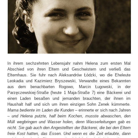
In ihrem sechzehnten Lebensjahr nahm Helena zum ersten Mal
Abschied von ihren Eltern und Geschwistern und verließ das
Elternhaus. Sie fuhr nach Aleksandrów Łódzki, wo die Eheleute
Leokadia und Kazimierz Bryszewski, Verwandte eines Bekannten
aus dem benachbarten Rogowo, Marcin Ługowski, in der
Parzęczewskiej-Straße (heute 1 Maja-Straße 7) eine Bäckerei und
einen Laden besaßen und jemanden brauchten, der ihnen im
Haushalt half und sich um ihren einzigen Sohn Zenek kümmerte.
Mama bediente im Laden die Kunden
– erinnerte er sich nach Jahren
–
und Helena putzte, half beim Kochen, musste abwaschen, den
Müll wegbringen und Wasser holen, denn Wasserleitungen gab es
nicht. Sie gab auch den Angestellten der Bäckerei, die bei den Eltern
freie Kost hatten, das Essen. Und wenn es die Zeit erlaubte, dann