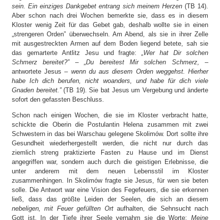
sein. Ein einziges Dankgebet entrang sich meinem Herzen
(TB 14).
Aber schon nach drei Wochen bemerkte sie, dass es in diesem
Kloster wenig Zeit für das Gebet gab, deshalb wollte sie in einen
„strengeren Orden” überwechseln. Am Abend, als sie in ihrer Zelle
mit ausgestreckten Armen auf dem Boden liegend betete, sah sie
das gemarterte Antlitz Jesu und fragte:
„Wer hat Dir solchen
Schmerz bereitet?” – „Du bereitest Mir solchen Schmerz,
–
antwortete Jesus –
wenn du aus diesem Orden weggehst. Hierher
habe Ich dich berufen, nicht woanders, und habe für dich viele
Gnaden bereitet.”
(TB 19). Sie bat Jesus um Vergebung und änderte
sofort den gefassten Beschluss.
Schon nach einigen Wochen, die sie im Kloster verbracht hatte,
schickte die Oberin die Postulantin Helena zusammen mit zwei
Schwestern in das bei Warschau gelegene Skolimów. Dort sollte ihre
Gesundheit wiederhergestellt werden, die nicht nur durch das
ziemlich streng praktizierte Fasten zu Hause und im Dienst
angegriffen war, sondern auch durch die geistigen Erlebnisse, die
unter anderem mit dem neuen Lebensstil im Kloster
zusammenhingen. In Skolimów fragte sie Jesus, für wen sie beten
solle. Die Antwort war eine Vision des Fegefeuers, die sie erkennen
ließ, dass das größte Leiden der Seelen, die sich an diesem
nebeligen, mit Feuer gefüllten Ort
aufhalten, die Sehnsucht nach
Gott ist. In der Tiefe ihrer Seele vernahm sie die Worte:
Meine