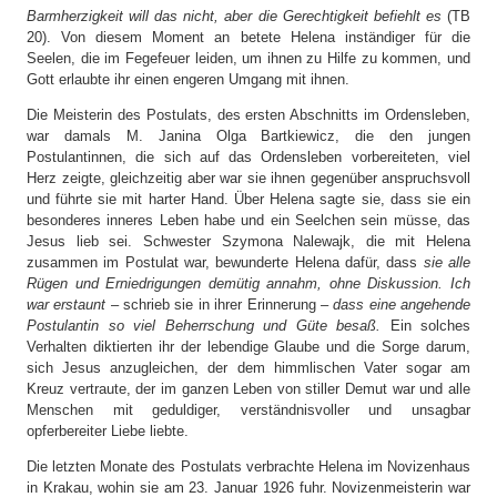
Barmherzigkeit will das nicht, aber die Gerechtigkeit befiehlt es
(TB
20). Von diesem Moment an betete Helena inständiger für die
Seelen, die im Fegefeuer leiden, um ihnen zu Hilfe zu kommen, und
Gott erlaubte ihr einen engeren Umgang mit ihnen.
Die Meisterin des Postulats, des ersten Abschnitts im Ordensleben,
war damals M. Janina Olga Bartkiewicz, die den jungen
Postulantinnen, die sich auf das Ordensleben vorbereiteten, viel
Herz zeigte, gleichzeitig aber war sie ihnen gegenüber anspruchsvoll
und führte sie mit harter Hand. Über Helena sagte sie, dass sie ein
besonderes inneres Leben habe und ein Seelchen sein müsse, das
Jesus lieb sei. Schwester Szymona Nalewajk, die mit Helena
zusammen im Postulat war, bewunderte Helena dafür, dass
sie alle
Rügen und Erniedrigungen demütig annahm, ohne Diskussion. Ich
war erstaunt
– schrieb sie in ihrer Erinnerung –
dass eine angehende
Postulantin so viel Beherrschung und Güte besaß.
Ein solches
Verhalten diktierten ihr der lebendige Glaube und die Sorge darum,
sich Jesus anzugleichen, der dem himmlischen Vater sogar am
Kreuz vertraute, der im ganzen Leben von stiller Demut war und alle
Menschen mit geduldiger, verständnisvoller und unsagbar
opferbereiter Liebe liebte.
Die letzten Monate des Postulats verbrachte Helena im Novizenhaus
in Krakau, wohin sie am 23. Januar 1926 fuhr. Novizenmeisterin war