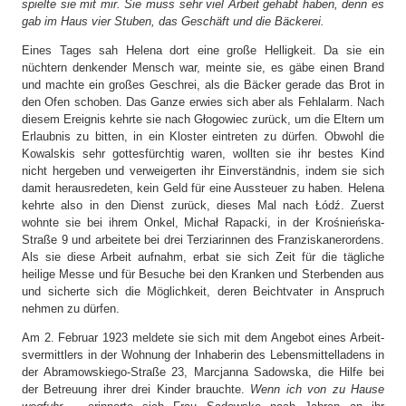
spielte sie mit mir. Sie muss sehr viel Arbeit gehabt haben, denn es
gab im Haus vier Stuben, das Geschäft und die Bäckerei.
Eines Tages sah Helena dort eine große Helligkeit. Da sie ein
nüchtern denkender Mensch war, meinte sie, es gäbe einen Brand
und machte ein großes Geschrei, als die Bäcker gerade das Brot in
den Ofen schoben. Das Ganze erwies sich aber als Fehlalarm. Nach
diesem Ereignis kehrte sie nach Głogowiec zurück, um die Eltern um
Erlaubnis zu bitten, in ein Kloster eintreten zu dürfen. Obwohl die
Kowalskis sehr gottesfürchtig waren, wollten sie ihr bestes Kind
nicht hergeben und verweigerten ihr Einverständnis, indem sie sich
damit herausredeten, kein Geld für eine Aussteuer zu haben. Helena
kehrte also in den Dienst zurück, dieses Mal nach Łódź. Zuerst
wohnte sie bei ihrem Onkel, Michał Rapacki, in der Krośnieńska-
Straße 9 und arbeitete bei drei Terziarinnen des Franziskanerordens.
Als sie diese Arbeit aufnahm, erbat sie sich Zeit für die tägliche
heilige Messe und für Besuche bei den Kranken und Sterbenden aus
und sicherte sich die Möglichkeit, deren Beichtvater in Anspruch
nehmen zu dürfen.
Am 2. Februar 1923 meldete sie sich mit dem Angebot eines Arbeit-
svermittlers in der Wohnung der Inhaberin des Lebensmittelladens in
der Abramowskiego-Straße 23, Marcjanna Sadowska, die Hilfe bei
der Betreuung ihrer drei Kinder brauchte.
Wenn ich von zu Hause