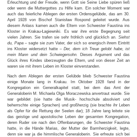
Erleuchtung und der Freude, wenn Gott sie Seine Liebe spüren ließ
oder wenn die Muttergottes zu Hilfe kam. Ein solcher Moment war
auch das feierliche Ablegen der ersten Ordensgelübde, das am 30.
April 1928 von Bischof Stanisław Rospond geleitet wurde. Aus
diesem Anlass kamen auch die Eltern von Schwester Faustina ins
Kloster in Krakau-Łagiewniki. Es war ihre erste Begegnung seit
vielen Jahren. Sie trafen sie sehr fröhlich und glücklich an.
Siehst
du, Papa
– sagte sie zum Vater, der sich so energisch ihrem Eintritt
ins Kloster widersetzt hatte –
Der, dem ich Treue gelobt habe, ist
mein Mann und dein Schwiegersohn.
Dieses Argument und das
Glück ihres Kindes überzeugten die Eltern, und von dieser Zeit an
waren sie mit ihrem Leben im Kloster einverstanden.
Nach dem Ablegen der ersten Gelübde blieb Schwester Faustina
einige Monate lang in Krakau. Im Oktober 1928 fand in der
Kongregation ein Generalkapitel statt, bei dem das Amt der
Generaloberin M. Michaela Olga Moraczewska anvertraut wurde. Sie
war gebildet (sie hatte die Musik- hochschule absolviert und
beherrschte einige Sprachen) und großherzig (sie brachte ihr Leben
als Opfer für die Rettung der Seelen dar); 18 Jahre lang leitete sie
das geistige und apostolische Leben der gesamten Kongregation,
deren Ruder sie nach den Offenbarungen, die Schwester Faustina
hatte, in die Hände Marias, der Mutter der Barmherzigkeit, legte,
denn sie war ja die himmlische Generaloberin. Sie erfreute sich bei