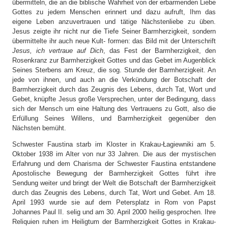
übermitteln, die an die biblische Wahrheit von der erbarmenden Liebe
Gottes zu jedem Menschen erinnert und dazu aufruft, Ihm das
eigene Leben anzuvertrauen und tätige Nächstenliebe zu üben.
Jesus zeigte ihr nicht nur die Tiefe Seiner Barmherzigkeit, sondern
übermittelte ihr auch neue Kult- formen: das Bild mit der Unterschrift
Jesus, ich vertraue auf Dich
, das Fest der Barmherzigkeit, den
Rosenkranz zur Barmherzigkeit Gottes und das Gebet im Augenblick
Seines Sterbens am Kreuz, die sog. Stunde der Barmherzigkeit. An
jede von ihnen, und auch an die Verkündung der Botschaft der
Barmherzigkeit durch das Zeugnis des Lebens, durch Tat, Wort und
Gebet, knüpfte Jesus große Versprechen, unter der Bedingung, dass
sich der Mensch um eine Haltung des Vertrauens zu Gott, also die
Erfüllung Seines Willens, und Barmherzigkeit gegenüber den
Nächsten bemüht.
Schwester Faustina starb im Kloster in Krakau-Łagiewniki am 5.
Oktober 1938 im Alter von nur 33 Jahren. Die aus der mystischen
Erfahrung und dem Charisma der Schwester Faustina entstandene
Apostolische Bewegung der Barmherzigkeit Gottes führt ihre
Sendung weiter und bringt der Welt die Botschaft der Barmherzigkeit
durch das Zeugnis des Lebens, durch Tat, Wort und Gebet. Am 18.
April 1993 wurde sie auf dem Petersplatz in Rom von Papst
Johannes Paul II. selig und am 30. April 2000 heilig gesprochen. Ihre
Reliquien ruhen im Heiligtum der Barmherzigkeit Gottes in Krakau-