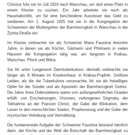
Christus fuhr sie im Juli 1924 nach Warschau, um dort einen Platz in
einem Kloster zu suchen. Ein Jahr arbeitete sie noch als
Haushaltshilfe, um für eine bescheidene Aussteuer das Geld zu
verdienen. Am 1. August 1925 trat sie in die Kongregation der
Schwestern der Muttergottes der Barmherzigkeit in Warschau in der
Żytnia-Straße ein.
Im Kloster verbrachte sie als Schwester Maria Faustina dreizehn
Jahre, in denen sie als Köchin, Gärtnerin und Pförtnerin in vielen
Häusern der Kongregation tätig war, am längsten in Krakau,
Warschau, Płock und Wilna.
Sie litt unter Lungenund Darmtuberkulose, deshalb verbrachte sie
länger als 8 Monate im Krankenhaus in Krakau-Prądnik. Größere
Leiden, als die die Tuberkulose verursachte, litt sie als freiwilliges
Opfer für die Sünder und als Apostelin der Barmherzigkeit Gottes.
Die Jahre ihres Ordenslebens waren von außergewöhnlichen Gnaden
erfüllt: von Erscheinungen, Visionen, verborgenen Stigmata, der
Teilnahme an der Passion Christi, der Gabe der Bilokation, dem
Lesen in den menschlichen Seelen, Prophezeiung und der Gabe der
mystischen Verlobung und Vermählung.
Die fundamentale Aufgabe der Schwester Faustina bestand nämlich
darin, der Kirche und der Welt die Botschaft der Barmherzigkeit zu