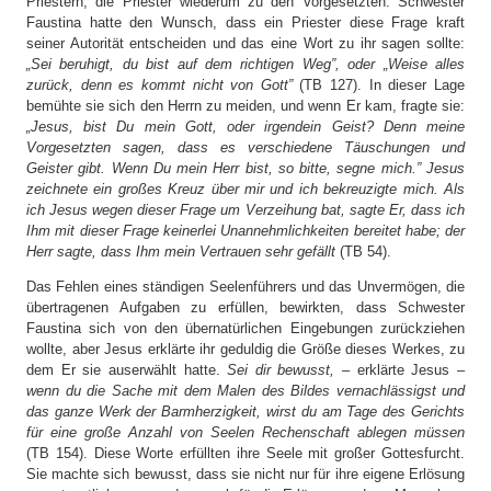
Priestern, die Priester wiederum zu den Vorgesetzten. Schwester
Faustina hatte den Wunsch, dass ein Priester diese Frage kraft
seiner Autorität entscheiden und das eine Wort zu ihr sagen sollte:
„Sei beruhigt, du bist auf dem richtigen Weg”, oder „Weise alles
zurück, denn es kommt nicht von Gott”
(TB 127). In dieser Lage
bemühte sie sich den Herrn zu meiden, und wenn Er kam, fragte sie:
„Jesus, bist Du mein Gott, oder irgendein Geist? Denn meine
Vorgesetzten sagen, dass es verschiedene Täuschungen und
Geister gibt. Wenn Du mein Herr bist, so bitte, segne mich.” Jesus
zeichnete ein großes Kreuz über mir und ich bekreuzigte mich. Als
ich Jesus wegen dieser Frage um Verzeihung bat, sagte Er, dass ich
Ihm mit dieser Frage keinerlei Unannehmlichkeiten bereitet habe; der
Herr sagte, dass Ihm mein Vertrauen sehr gefällt
(TB 54).
Das Fehlen eines ständigen Seelenführers und das Unvermögen, die
übertragenen Aufgaben zu erfüllen, bewirkten, dass Schwester
Faustina sich von den übernatürlichen Eingebungen zurückziehen
wollte, aber Jesus erklärte ihr geduldig die Größe dieses Werkes, zu
dem Er sie auserwählt hatte.
Sei dir bewusst,
– erklärte Jesus –
wenn du die Sache mit dem Malen des Bildes vernachlässigst und
das ganze Werk der Barmherzigkeit, wirst du am Tage des Gerichts
für eine große Anzahl von Seelen Rechenschaft ablegen müssen
(TB 154). Diese Worte erfüllten ihre Seele mit großer Gottesfurcht.
Sie machte sich bewusst, dass sie nicht nur für ihre eigene Erlösung