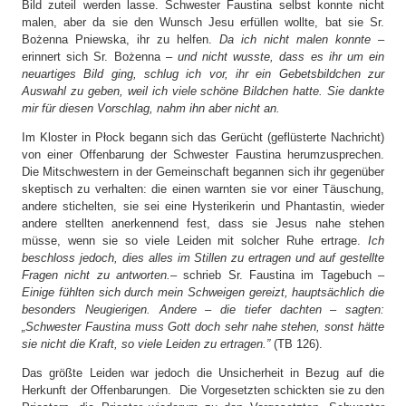
Bild zuteil werden lasse. Schwester Faustina selbst konnte nicht
malen, aber da sie den Wunsch Jesu erfüllen wollte, bat sie Sr.
Bożenna Pniewska, ihr zu helfen.
Da ich nicht malen konnte
–
erinnert sich Sr. Bożenna –
und nicht wusste, dass es ihr um ein
neuartiges Bild ging, schlug ich vor, ihr ein Gebetsbildchen zur
Auswahl zu geben, weil ich viele schöne Bildchen hatte. Sie dankte
mir für diesen Vorschlag, nahm ihn aber nicht an.
Im Kloster in Płock begann sich das Gerücht (geflüsterte Nachricht)
von einer Offenbarung der Schwester Faustina herumzusprechen.
Die Mitschwestern in der Gemeinschaft begannen sich ihr gegenüber
skeptisch zu verhalten: die einen warnten sie vor einer Täuschung,
andere stichelten, sie sei eine Hysterikerin und Phantastin, wieder
andere stellten anerkennend fest, dass sie Jesus nahe stehen
müsse, wenn sie so viele Leiden mit solcher Ruhe ertrage.
Ich
beschloss jedoch, dies alles im Stillen zu ertragen und auf gestellte
Fragen nicht zu antworten.
– schrieb Sr. Faustina im Tagebuch –
Einige fühlten sich durch mein Schweigen gereizt, hauptsächlich die
besonders Neugierigen. Andere – die tiefer dachten – sagten:
„Schwester Faustina muss Gott doch sehr nahe stehen, sonst hätte
sie nicht die Kraft, so viele Leiden zu ertragen.”
(TB 126).
Das größte Leiden war jedoch die Unsicherheit in Bezug auf die
Herkunft der Offenbarungen. Die Vorgesetzten schickten sie zu den