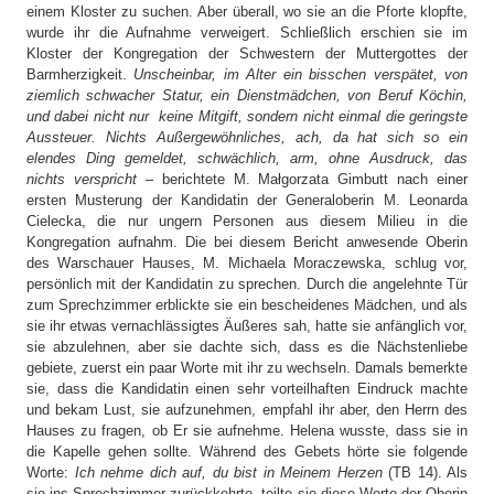
einem Kloster zu suchen. Aber überall, wo sie an die Pforte klopfte,
wurde ihr die Aufnahme verweigert. Schließlich erschien sie im
Kloster der Kongregation der Schwestern der Muttergottes der
Barmherzigkeit.
Unscheinbar, im Alter ein bisschen verspätet, von
ziemlich schwacher Statur, ein Dienstmädchen, von Beruf Köchin,
und dabei nicht nur keine Mitgift, sondern nicht einmal die geringste
Aussteuer. Nichts Außergewöhnliches, ach, da hat sich so ein
elendes Ding gemeldet, schwächlich, arm, ohne Ausdruck, das
nichts verspricht
– berichtete M. Małgorzata Gimbutt nach einer
ersten Musterung der Kandidatin der Generaloberin M. Leonarda
Cielecka, die nur ungern Personen aus diesem Milieu in die
Kongregation aufnahm. Die bei diesem Bericht anwesende Oberin
des Warschauer Hauses, M. Michaela Moraczewska, schlug vor,
persönlich mit der Kandidatin zu sprechen. Durch die angelehnte Tür
zum Sprechzimmer erblickte sie ein bescheidenes Mädchen, und als
sie ihr etwas vernachlässigtes Äußeres sah, hatte sie anfänglich vor,
sie abzulehnen, aber sie dachte sich, dass es die Nächstenliebe
gebiete, zuerst ein paar Worte mit ihr zu wechseln. Damals bemerkte
sie, dass die Kandidatin einen sehr vorteilhaften Eindruck machte
und bekam Lust, sie aufzunehmen, empfahl ihr aber, den Herrn des
Hauses zu fragen, ob Er sie aufnehme. Helena wusste, dass sie in
die Kapelle gehen sollte. Während des Gebets hörte sie folgende
Worte:
Ich nehme dich auf, du bist in Meinem Herzen
(TB 14). Als
sie ins Sprechzimmer zurückkehrte, teilte sie diese Worte der Oberin