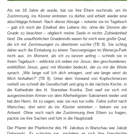
Als sie 18 Jahre alt wurde, bat sie ihre Eltern nochmals um ihr
Zustimmung, ins Kloster eintreten zu dürfen und erhielt wieder eine
abschlägige Antwort.
Nach dieser Absage
– notierte sie im Tagebuch
–
gab ich mich der Eitelkeit des Lebens hin, ohne die Stimme der
Gnade zu beachten – obgleich meine Seele in nichts Zufriedenheit
fand. Die unaufhörlichen Gnadenrufe waren für mich eine große Qual,
die ich mit Zerstreuungen zu übertönen suchte
(TB 8). Sie schlug
daher auch die Einladung zu einem Tanzvergnügen im Wenecja-Park
nicht aus.
Im Moment, als ich zu tanzen anfing
– schrieb sie in
ihrem Tagebuch –
erblickte ich neben mir Jesus; den geschundenen,
entblößten Jesus, ganz mit Wunden bedeckt, der zu mir die Worte
sprach: „Wie lange soll Ich dich ertragen, und wie lange wirst du
Mich hinhalten?”
(TB 9). Unter dem Vorwand von Kopfschmerzen
verließ sie schnell die Gesellschaft und ging in die nächste Kirche: in
die Kathedrale des hl. Stanisław Kostka. Dort warf sie sich mit
ausgestreckten Armen vor dem Allerheiligsten Sakrament nieder und
bat den Herrn, ihr zu sagen, was sie nun tun solle.
Fahre sofort nach
Warschau, dort wirst du ins Kloster eintreten
– bekam sie zur
Antwort. Ohne noch nach der Zustimmung ihrer Eltern zu fragen,
packte sie ihre Sachen und fuhr in die Hauptstadt.
Der Pfarrer der Pfarrkirche des Hl. Jakobus in Warschau war Jakub
Dąbrowski. Er schickte sie, nachdem er sich ihre Geschichte