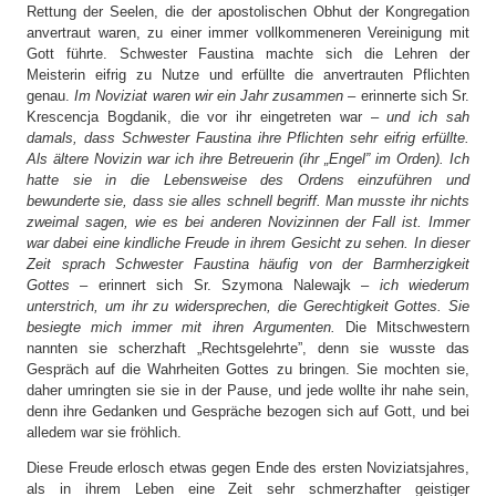
Rettung der Seelen, die der apostolischen Obhut der Kongregation
anvertraut waren, zu einer immer vollkommeneren Vereinigung mit
Gott führte. Schwester Faustina machte sich die Lehren der
Meisterin eifrig zu Nutze und erfüllte die anvertrauten Pflichten
genau.
Im Noviziat waren wir ein Jahr zusammen
– erinnerte sich Sr.
Krescencja Bogdanik, die vor ihr eingetreten war –
und ich sah
damals, dass Schwester Faustina ihre Pflichten sehr eifrig erfüllte.
Als ältere Novizin war ich ihre Betreuerin (ihr „Engel” im Orden). Ich
hatte sie in die Lebensweise des Ordens einzuführen und
bewunderte sie, dass sie alles schnell begriff. Man musste ihr nichts
zweimal sagen, wie es bei anderen Novizinnen der Fall ist. Immer
war dabei eine kindliche Freude in ihrem Gesicht zu sehen. In dieser
Zeit sprach Schwester Faustina häufig von der Barmherzigkeit
Gottes
– erinnert sich Sr. Szymona Nalewajk –
ich wiederum
unterstrich, um ihr zu widersprechen, die Gerechtigkeit Gottes. Sie
besiegte mich immer mit ihren Argumenten.
Die Mitschwestern
nannten sie scherzhaft „Rechtsgelehrte”, denn sie wusste das
Gespräch auf die Wahrheiten Gottes zu bringen. Sie mochten sie,
daher umringten sie sie in der Pause, und jede wollte ihr nahe sein,
denn ihre Gedanken und Gespräche bezogen sich auf Gott, und bei
alledem war sie fröhlich.
Diese Freude erlosch etwas gegen Ende des ersten Noviziatsjahres,
als in ihrem Leben eine Zeit sehr schmerzhafter geistiger