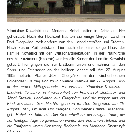
Stanisław Kowalski und Marianna Babel hatten in Dąbie am Ner
geheiratet. Nach der Hochzeit kauften sie einige Morgen Land im
Dorf Głogowiec, weit entfernt von den Handelsstraßen und Städten.
Nach kurzer Zeit entstand hier auch das einstöckige Haus der
Familie Kowalski mit den Wirtschaftsgebäuden. In der Pfarrkirche
des hl. Kazimierz (Kasimir) wurden alle Kinder der Familie Kowalski
getauft, hier gingen sie zur Erstkommunion und nahmen an den
Sonn- und Feiertagen an der heiligen Messe teil. Am 27. August
1905 notierte Pfarrer Józef Chodyński in den Kirchenbüchern
Folgendes:
Es trug sich zu in Świnice Warckie am 27. August 1905
in der ersten Mittagsstunde. Es erschien Stanisław Kowalski –
Landwirt, 45 Jahre, in Anwesenheit von Franciszek Bednarek und
Józef Stasiak, Landwirten aus Głogowiec, und sie zeigten uns ein
Kind weiblichen Geschlechts, geboren im Dorf Głogowiec am 25.
August 1905, um acht Uhr morgens, von seiner Ehefrau Marianna,
geb. Babel, 35 Jahre alt. Das Kind erhielt bei der heiligen Taufe, die
am heutigen Tage vorgenommen wurde, den Vornamen Helena, und
die Taufpaten waren Konstanty Bednarek und Marianna Szewczyk
(Szczepaniak)
.