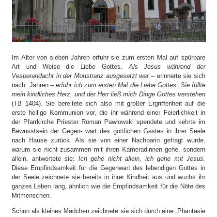
Im Alter von sieben Jahren erfuhr sie zum ersten Mal auf spürbare
Art und Weise die Liebe Gottes.
Als Jesus während der
Vesperandacht in der Monstranz ausgesetzt war
– erinnerte sie sich
nach Jahren –
erfuhr ich zum ersten Mal die Liebe Gottes. Sie füllte
mein kindliches Herz, und der Herr ließ mich Dinge Gottes verstehen
(TB 1404). Sie bereitete sich also mit großer Ergriffenheit auf die
erste heilige Kommunion vor, die ihr während einer Feierlichkeit in
der Pfarrkirche Priester Roman Pawłowski spendete und kehrte im
Bewusstsein der Gegen- wart des göttlichen Gastes in ihrer Seele
nach Hause zurück. Als sie von einer Nachbarin gefragt wurde,
warum sie nicht zusammen mit ihren Kameradinnen gehe, sondern
allein, antwortete sie:
Ich gehe nicht allein, ich gehe mit Jesus.
Diese Empfindsamkeit für die Gegenwart des lebendigen Gottes in
der Seele zeichnete sie bereits in ihrer Kindheit aus und wuchs ihr
ganzes Leben lang, ähnlich wie die Empfindsamkeit für die Nöte des
Mitmenschen.
Schon als kleines Mädchen zeichnete sie sich durch eine „Phantasie