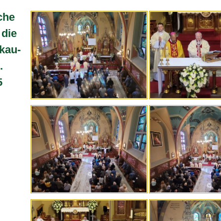
che
 die
akau-
.
5