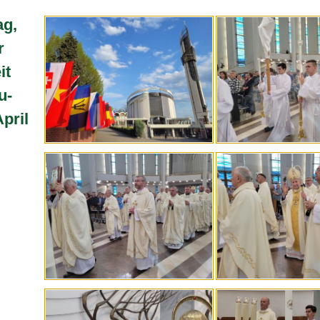
ag,
r
it
u-
April