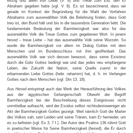
einzig und allein von Liebe (V. 8) und Treue zum Eid, den Er
Abraham gegeben hatte (vgl. V. 8). Es ist bezeichnend, dass wir
gerade im Kontext der Begründung für die Wahl der Vorfahren
Abrahams zum auserwählten Volk die Belehrung finden, dass Gott
treu ist, den Bund hält und bis in die tausendste Generation liebt. Die
fundamentale Bedeutung der Barmherzigkeit war also für das
auserwählte Volk die Treue Gottes zum gegebenen Wort. In jenem
hesed
– treue Liebe – hat das auserwählte Volk seine Wurzeln. So
wurde die Barmherzigkeit vor allem im Dialog Gottes mit dem
Menschen und im Bundesschluss mit ihm geoffenbart. Das
auserwählte Volk war sich dessen bewusst, dass seine Existenz
durch die Güte Gottes bedingt war und das jedes neu empfangene
Leben, die Zukunft der Nation, seine Quelle zuerst in der
erbarmenden Liebe Gottes (hebr. rahamim) hat, d. h. im Verlangen
Gottes nach dem Menschen (vgl. Dtn 13, 18).
Aus
Hesed
entspringt auch das Werk der Herausführung des Volkes
aus der ägyptischen Gefangenschaft. Obwohl der Begriff
Barmherzigkeit bei der Beschreibung dieses Ereignisses nicht
unmittelbar auftaucht, wird der Exodus selbst nichtsdestoweniger als
Akt der Barmherzigkeit Gottes gezeigt. Weil nämlich Gott die Marter
des Volkes sah, sein Leiden und seine Tränen, kam Er hernieder, um
es zu befreien (vgl. Ex 3, 7 f.). Der Autor des Psalms 136 rühmt Gott
in poetischer Weise für Seine Barmherzigkeit (
hesed
), die Er durch