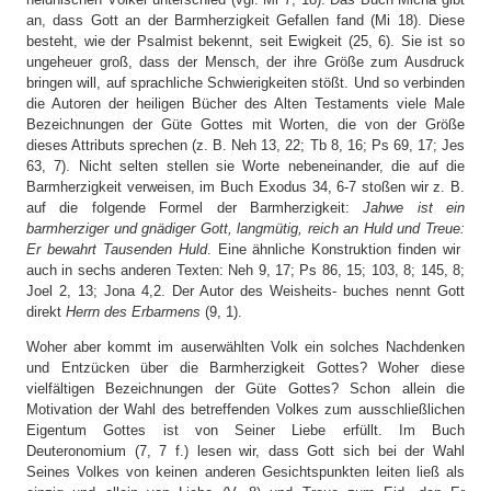
an, dass Gott an der Barmherzigkeit Gefallen fand (Mi 18). Diese
besteht, wie der Psalmist bekennt, seit Ewigkeit (25, 6). Sie ist so
ungeheuer groß, dass der Mensch, der ihre Größe zum Ausdruck
bringen will, auf sprachliche Schwierigkeiten stößt. Und so verbinden
die Autoren der heiligen Bücher des Alten Testaments viele Male
Bezeichnungen der Güte Gottes mit Worten, die von der Größe
dieses Attributs sprechen (z. B. Neh 13, 22; Tb 8, 16; Ps 69, 17; Jes
63, 7). Nicht selten stellen sie Worte nebeneinander, die auf die
Barmherzigkeit verweisen, im Buch Exodus 34, 6-7 stoßen wir z. B.
auf die folgende Formel der Barmherzigkeit:
Jahwe ist ein
barmherziger und gnädiger Gott, langmütig, reich an Huld und Treue:
Er bewahrt Tausenden Huld
. Eine ähnliche Konstruktion finden wir
auch in sechs anderen Texten: Neh 9, 17; Ps 86, 15; 103, 8; 145, 8;
Joel 2, 13; Jona 4,2. Der Autor des Weisheits- buches nennt Gott
direkt
Herrn des Erbarmens
(9, 1).
Woher aber kommt im auserwählten Volk ein solches Nachdenken
und Entzücken über die Barmherzigkeit Gottes? Woher diese
vielfältigen Bezeichnungen der Güte Gottes? Schon allein die
Motivation der Wahl des betreffenden Volkes zum ausschließlichen
Eigentum Gottes ist von Seiner Liebe erfüllt. Im Buch
Deuteronomium (7, 7 f.) lesen wir, dass Gott sich bei der Wahl
Seines Volkes von keinen anderen Gesichtspunkten leiten ließ als