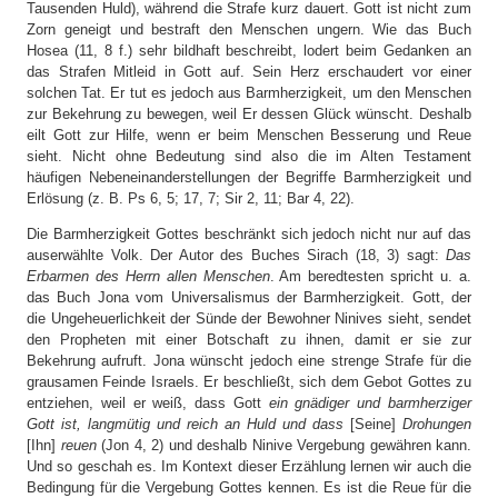
Tausenden Huld), während die Strafe kurz dauert. Gott ist nicht zum
Zorn geneigt und bestraft den Menschen ungern. Wie das Buch
Hosea (11, 8 f.) sehr bildhaft beschreibt, lodert beim Gedanken an
das Strafen Mitleid in Gott auf. Sein Herz erschaudert vor einer
solchen Tat. Er tut es jedoch aus Barmherzigkeit, um den Menschen
zur Bekehrung zu bewegen, weil Er dessen Glück wünscht. Deshalb
eilt Gott zur Hilfe, wenn er beim Menschen Besserung und Reue
sieht. Nicht ohne Bedeutung sind also die im Alten Testament
häufigen Nebeneinanderstellungen der Begriffe Barmherzigkeit und
Erlösung (z. B. Ps 6, 5; 17, 7; Sir 2, 11; Bar 4, 22).
Die Barmherzigkeit Gottes beschränkt sich jedoch nicht nur auf das
auserwählte Volk. Der Autor des Buches Sirach (18, 3) sagt:
Das
Erbarmen des Herrn allen Menschen
. Am beredtesten spricht u. a.
das Buch Jona vom Universalismus der Barmherzigkeit. Gott, der
die Ungeheuerlichkeit der Sünde der Bewohner Ninives sieht, sendet
den Propheten mit einer Botschaft zu ihnen, damit er sie zur
Bekehrung aufruft. Jona wünscht jedoch eine strenge Strafe für die
grausamen Feinde Israels. Er beschließt, sich dem Gebot Gottes zu
entziehen, weil er weiß, dass Gott
ein gnädiger und barmherziger
Gott ist, langmütig und reich an Huld und dass
[Seine]
Drohungen
[Ihn]
reuen
(Jon 4, 2) und deshalb Ninive Vergebung gewähren kann.
Und so geschah es. Im Kontext dieser Erzählung lernen wir auch die
Bedingung für die Vergebung Gottes kennen. Es ist die Reue für die