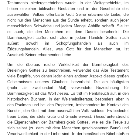
Testaments niedergeschrieben wurde. In der Weltgeschichte, im
Leben einzelner biblischer Gestalten und in der Geschichte des
auserwählten Volkes offenbarte Gott Seine erbarmende Liebe, die
nicht nur den Menschen aus der Sünde erhebt, sondern auch jeder
menschlichen Schwäche und jedem Mangel Abhilfe schafft. Sie ist
es auch, die den Menschen mit dem Dasein beschenkt. Die
Barmherzigkeit äußert sich also in jedem Handeln Gottes nach
außen: sowohl im Schöpfungshandeln als auch im
Erlösungshandeln. Alles, was Gott für den Menschen tut, ist
Ausdruck Seiner erbarmenden Liebe.
Um die überaus reiche Wirklichkeit der Barmherzigkeit des
Dreieinigen Gottes zu beschreiben, verwendet das Alte Testament
viele Begriffe, von denen jeder einen anderen Aspekt dieses großen
Geheimnisses unseres Glaubens hervorhebt. Die am häufigsten
(mehr als zweihundert Mal) verwendete Bezeichnung für
Barmherzigkeit ist das Wort
hesed
. Es tritt im Pentateuch auf, in den
historischen Büchern, in der Weisheitsliteratur, besonders aber in
den Psalmen und bei den Propheten, insbesondere im Kontext des
Bundes, den Gott mit dem auserwählten Volk schloss. Es bedeutet
treue Liebe, die stets Güte und Gnade erweist.
Hesed
unterstreicht
die Eigenschaften der Barmherzigkeit Gottes, wie es die Treue zu
sich selbst (zu dem mit dem Menschen geschlossenen Bund) und
Verantwortlichkeit in der Liebe sind. In der hebräischen Bibel stoßen