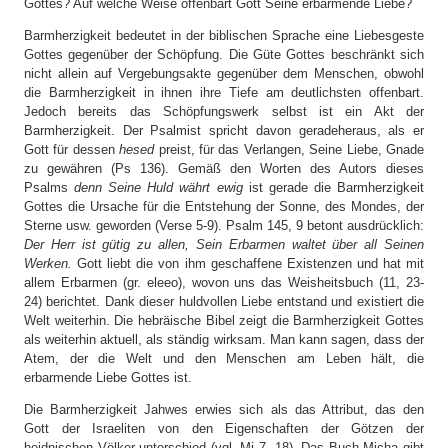
Gottes? Auf welche Weise offenbart Gott Seine erbarmende Liebe?
Barmherzigkeit bedeutet in der biblischen Sprache eine Liebesgeste
Gottes gegenüber der Schöpfung. Die Güte Gottes beschränkt sich
nicht allein auf Vergebungsakte gegenüber dem Menschen, obwohl
die Barmherzigkeit in ihnen ihre Tiefe am deutlichsten offenbart.
Jedoch bereits das Schöpfungswerk selbst ist ein Akt der
Barmherzigkeit. Der Psalmist spricht davon geradeheraus, als er
Gott für dessen
hesed
preist, für das Verlangen, Seine Liebe, Gnade
zu gewähren (Ps 136). Gemäß den Worten des Autors dieses
Psalms
denn Seine Huld währt ewig
ist gerade die Barmherzigkeit
Gottes die Ursache für die Entstehung der Sonne, des Mondes, der
Sterne usw. geworden (Verse 5-9). Psalm 145, 9 betont ausdrücklich:
Der Herr ist gütig zu allen, Sein Erbarmen waltet über all Seinen
Werken.
Gott liebt die von ihm geschaffene Existenzen und hat mit
allem Erbarmen (gr. eleeo), wovon uns das Weisheitsbuch (11, 23-
24) berichtet. Dank dieser huldvollen Liebe entstand und existiert die
Welt weiterhin. Die hebräische Bibel zeigt die Barmherzigkeit Gottes
als weiterhin aktuell, als ständig wirksam. Man kann sagen, dass der
Atem, der die Welt und den Menschen am Leben hält, die
erbarmende Liebe Gottes ist.
Die Barmherzigkeit Jahwes erwies sich als das Attribut, das den
Gott der Israeliten von den Eigenschaften der Götzen der
heidnischen Völker unterschied (vgl. Mi 7, 18). Das Buch Micha gibt