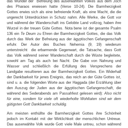
das Wunder der Befreiung des auserwählten Volkes aus dem Joch
des Pharaos erwiesen hatte (Verse 10-24). Die Barmherzigkeit
Gottes erwies sich als eine befreiende Kraft, als eine Macht, die die
ungerecht Unterdrückten in Schutz nahm. Alle Werke, die Gott vor
und während der Wanderschaft ins Gelobte Land vollzog, haben ihre
Wurzel in der treuen Güte Gottes. Nota bene ist der gesamte Psalm
136 ein
Te Deum
zu Ehren der Barmherzigkeit Gottes, die das Volk
durch das Werk der Befreiung aus der ägyptischen Gefangenschaft
erfuhr. Der Autor des Buches Nehemia (9, 19) wiederum
unterstreicht die erbarmende Gegenwart, die Tatsache, dass Gott
das Volk während seiner Wanderschaft durch die Wüste begleitete,
sowohl am Tag als auch bei Nacht. Die Gabe von Nahrung und
Wasser und schließlich die Erfüllung des Versprechens der
Landgabe resultieren aus der Barmherzigkeit Gottes. Ein Widerhall
der Dankbarkeit für jenes Ereignis, das reich an der Güte Gottes ist,
sind u. a. die folgenden Worte aus der Haggada (der Erzählung über
den Auszug der Juden aus der ägyptischen Gefangenschaft, die
während des Sederabends am Passahfest gelesen wird):
Also nicht
für eine, sondern für viele oft wiederholte Wohltaten sind wir dem
gütigsten Gott Dankbarkeit schuldig.
Am meisten enthüllte die Barmherzigkeit Gottes ihre Schönheit
jedoch im Kontakt mit der Wirklichkeit der menschlichen Untreue.
Das auserwählte Volk wurde Gott viele Male untreu, schon während