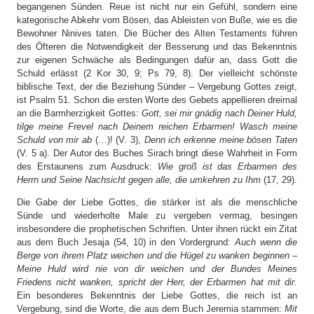
begangenen Sünden. Reue ist nicht nur ein Gefühl, sondern eine
kategorische Abkehr vom Bösen, das Ableisten von Buße, wie es die
Bewohner Ninives taten. Die Bücher des Alten Testaments führen
des Öfteren die Notwendigkeit der Besserung und das Bekenntnis
zur eigenen Schwäche als Bedingungen dafür an, dass Gott die
Schuld erlässt (2 Kor 30, 9; Ps 79, 8). Der vielleicht schönste
biblische Text, der die Beziehung Sünder – Vergebung Gottes zeigt,
ist Psalm 51. Schon die ersten Worte des Gebets appellieren dreimal
an die Barmherzigkeit Gottes:
Gott, sei mir gnädig nach Deiner Huld,
tilge meine Frevel nach Deinem reichen Erbarmen! Wasch meine
Schuld von mir ab
(…)! (V. 3),
Denn ich erkenne meine bösen Taten
(V. 5 a). Der Autor des Buches Sirach bringt diese Wahrheit in Form
des Erstaunens zum Ausdruck:
Wie groß ist das Erbarmen des
Herrn und Seine Nachsicht gegen alle, die umkehren zu Ihm
(17, 29).
Die Gabe der Liebe Gottes, die stärker ist als die menschliche
Sünde und wiederholte Male zu vergeben vermag, besingen
insbesondere die prophetischen Schriften. Unter ihnen rückt ein Zitat
aus dem Buch Jesaja (54, 10) in den Vordergrund:
Auch wenn die
Berge von ihrem Platz weichen und die Hügel zu wanken beginnen –
Meine Huld wird nie von dir weichen und der Bundes Meines
Friedens nicht wanken, spricht der Herr, der Erbarmen hat mit dir.
Ein besonderes Bekenntnis der Liebe Gottes, die reich ist an
Vergebung, sind die Worte, die aus dem Buch Jeremia stammen:
Mit