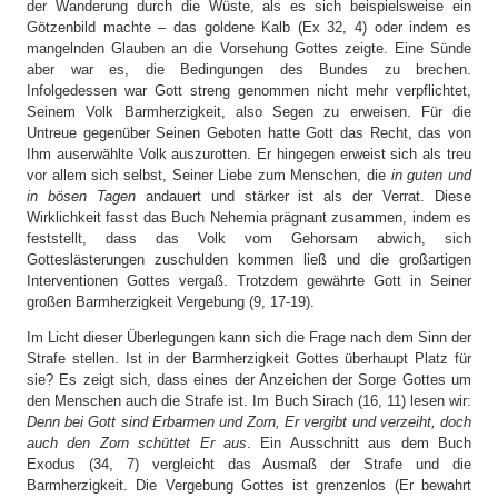
der Wanderung durch die Wüste, als es sich beispielsweise ein
Götzenbild machte – das goldene Kalb (Ex 32, 4) oder indem es
mangelnden Glauben an die Vorsehung Gottes zeigte. Eine Sünde
aber war es, die Bedingungen des Bundes zu brechen.
Infolgedessen war Gott streng genommen nicht mehr verpflichtet,
Seinem Volk Barmherzigkeit, also Segen zu erweisen. Für die
Untreue gegenüber Seinen Geboten hatte Gott das Recht, das von
Ihm auserwählte Volk auszurotten. Er hingegen erweist sich als treu
vor allem sich selbst, Seiner Liebe zum Menschen, die
in guten und
in bösen Tagen
andauert und stärker ist als der Verrat. Diese
Wirklichkeit fasst das Buch Nehemia prägnant zusammen, indem es
feststellt, dass das Volk vom Gehorsam abwich, sich
Gotteslästerungen zuschulden kommen ließ und die großartigen
Interventionen Gottes vergaß. Trotzdem gewährte Gott in Seiner
großen Barmherzigkeit Vergebung (9, 17-19).
Im Licht dieser Überlegungen kann sich die Frage nach dem Sinn der
Strafe stellen. Ist in der Barmherzigkeit Gottes überhaupt Platz für
sie? Es zeigt sich, dass eines der Anzeichen der Sorge Gottes um
den Menschen auch die Strafe ist. Im Buch Sirach (16, 11) lesen wir:
Denn bei Gott sind Erbarmen und Zorn, Er vergibt und verzeiht, doch
auch den Zorn schüttet Er aus
. Ein Ausschnitt aus dem Buch
Exodus (34, 7) vergleicht das Ausmaß der Strafe und die
Barmherzigkeit. Die Vergebung Gottes ist grenzenlos (Er bewahrt