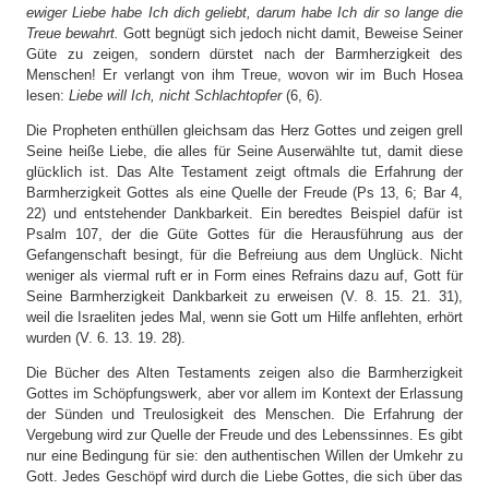
ewiger Liebe habe Ich dich geliebt, darum habe Ich dir so lange die
Treue bewahrt.
Gott begnügt sich jedoch nicht damit, Beweise Seiner
Güte zu zeigen, sondern dürstet nach der Barmherzigkeit des
Menschen! Er verlangt von ihm Treue, wovon wir im Buch Hosea
lesen:
Liebe will Ich, nicht Schlachtopfer
(6, 6).
Die Propheten enthüllen gleichsam das Herz Gottes und zeigen grell
Seine heiße Liebe, die alles für Seine Auserwählte tut, damit diese
glücklich ist. Das Alte Testament zeigt oftmals die Erfahrung der
Barmherzigkeit Gottes als eine Quelle der Freude (Ps 13, 6; Bar 4,
22) und entstehender Dankbarkeit. Ein beredtes Beispiel dafür ist
Psalm 107, der die Güte Gottes für die Herausführung aus der
Gefangenschaft besingt, für die Befreiung aus dem Unglück. Nicht
weniger als viermal ruft er in Form eines Refrains dazu auf, Gott für
Seine Barmherzigkeit Dankbarkeit zu erweisen (V. 8. 15. 21. 31),
weil die Israeliten jedes Mal, wenn sie Gott um Hilfe anflehten, erhört
wurden (V. 6. 13. 19. 28).
Die Bücher des Alten Testaments zeigen also die Barmherzigkeit
Gottes im Schöpfungswerk, aber vor allem im Kontext der Erlassung
der Sünden und Treulosigkeit des Menschen. Die Erfahrung der
Vergebung wird zur Quelle der Freude und des Lebenssinnes. Es gibt
nur eine Bedingung für sie: den authentischen Willen der Umkehr zu
Gott. Jedes Geschöpf wird durch die Liebe Gottes, die sich über das