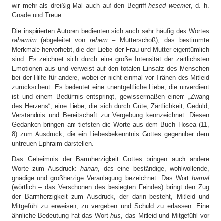
wir mehr als dreißig Mal auch auf den Begriff
hesed weemet
, d. h.
Gnade und Treue.
Die inspirierten Autoren bedienten sich auch sehr häufig des Wortes
rahamim
(abgeleitet von
rehem
– Mutterschoß), das bestimmte
Merkmale hervorhebt, die der Liebe der Frau und Mutter eigentümlich
sind. Es zeichnet sich durch eine große Intensität der zärtlichsten
Emotionen aus und verweist auf den totalen Einsatz des Menschen
bei der Hilfe für andere, wobei er nicht einmal vor Tränen des Mitleid
zurückscheut. Es bedeutet eine unentgeltliche Liebe, die unverdient
ist und einem Bedürfnis entspringt, gewissermaßen einem „Zwang
des Herzens“, eine Liebe, die sich durch Güte, Zärtlichkeit, Geduld,
Verständnis und Bereitschaft zur Vergebung kennzeichnet. Diesen
Gedanken bringen am tiefsten die Worte aus dem Buch Hosea (11,
8) zum Ausdruck, die ein Liebesbekenntnis Gottes gegenüber dem
untreuen Ephraim darstellen.
Das Geheimnis der Barmherzigkeit Gottes bringen auch andere
Worte zum Ausdruck:
hanan
, das eine beständige, wohlwollende,
gnädige und großherzige Veranlagung bezeichnet. Das Wort
hamal
(wörtlich – das Verschonen des besiegten Feindes) bringt den Zug
der Barmherzigkeit zum Ausdruck, der darin besteht, Mitleid und
Mitgefühl zu erweisen, zu vergeben und Schuld zu erlassen. Eine
ähnliche Bedeutung hat das Wort
hus
, das Mitleid und Mitgefühl vor