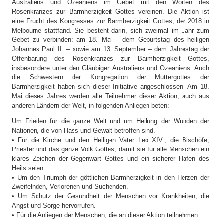
Australiens und Ozeaniens im Gebet mit den Worten des
Rosenkranzes zur Barmherzigkeit Gottes vereinen. Die Aktion ist
eine Frucht des Kongresses zur Barmherzigkeit Gottes, der 2018 in
Melbourne stattfand. Sie besteht darin, sich zweimal im Jahr zum
Gebet zu verbinden: am 18. Mai – dem Geburtstag des heiligen
Johannes Paul II. – sowie am 13. September – dem Jahrestag der
Offenbarung des Rosenkranzes zur Barmherzigkeit Gottes,
insbesondere unter den Gläubigen Australiens und Ozeaniens. Auch
die Schwestern der Kongregation der Muttergottes der
Barmherzigkeit haben sich dieser Initiative angeschlossen. Am 18.
Mai dieses Jahres werden alle Teilnehmer dieser Aktion, auch aus
anderen Ländern der Welt, in folgenden Anliegen beten:
Um Frieden für die ganze Welt und um Heilung der Wunden der
Nationen, die von Hass und Gewalt betroffen sind.
• Für die Kirche und den Heiligen Vater Leo XIV., die Bischöfe,
Priester und das ganze Volk Gottes, damit sie für alle Menschen ein
klares Zeichen der Gegenwart Gottes und ein sicherer Hafen des
Heils seien.
• Um den Triumph der göttlichen Barmherzigkeit in den Herzen der
Zweifelnden, Verlorenen und Suchenden.
• Um Schutz der Gesundheit der Menschen vor Krankheiten, die
Angst und Sorge hervorrufen.
• Für die Anliegen der Menschen, die an dieser Aktion teilnehmen.