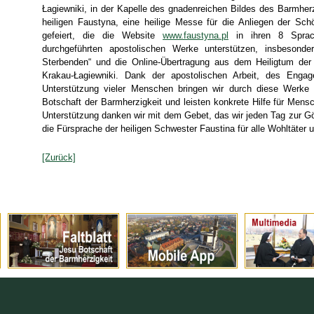
Łagiewniki, in der Kapelle des gnadenreichen Bildes des Barmhe
heiligen Faustyna, eine heilige Messe für die Anliegen der Sch
gefeiert, die die Website
www.faustyna.pl
in ihren 8 Sprach
durchgeführten apostolischen Werke unterstützen, insbesond
Sterbenden“ und die Online-Übertragung aus dem Heiligtum der 
Krakau-Łagiewniki. Dank der apostolischen Arbeit, des Engag
Unterstützung vieler Menschen bringen wir durch diese Werk
Botschaft der Barmherzigkeit und leisten konkrete Hilfe für Mensc
Unterstützung danken wir mit dem Gebet, das wir jeden Tag zur Gö
die Fürsprache der heiligen Schwester Faustina für alle Wohltäter 
[Zurück]