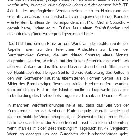
verehrt wird, zuerst in eurer Kapelle, dann auf der ganzen Welt
(TB
47). In der ursprünglichen Version befand sich im Hintergrund der
Gestalt von Jesus eine Landschaft von Łagiewniki, die der Künstler
– unter dem Einfluss der Korrespondenz mit Prof. Michał Sopoćko –
gemalt hatte, indem er zu Füßen Jesu einen Steinfußboden und
einen dunkelgrünen Hintergrund gezeichnet hatte.
Das Bild fand seinen Platz an der Wand auf der rechten Seite der
Kapelle, aber zu den feierlichen Andachten zu Ehren der
Barmherzigkeit Gottes, die am dritten Sonntag eines Monats
abgehalten wurden, wurde es auf den linken Seitenaltar gebracht, wo
sich von Anfang an das Bild des Herzens Jesu befand. 1959, nach
der Notifikation des Heiligen Stuhls, die die Verbreitung des Kultes in
den von Schwester Faustina übermittelten Formen verbot, als die
Bilder des Barmherzigen Jesus aus vielen Kirchen entfernt wurden,
verblieb dieses Bild in der Klosterkapelle in Łagiewniki dank der
Entscheidung des Erzbischofs Eugeniusz Baziak auf Dauer im Altar.
In manchen Veröffentlichungen heißt es, dass das Bild von der
Kunstkommission der Krakauer Kurie negativ beurteilt wurde und
dass es nicht der Vision entspricht, die Schwester Faustina in Płock
hatte. Ob das Bildnis der Vision treu ist, lässt sich leicht überprüfen,
wenn man es mit der Beschreibung im Tagebuch Nr. 47 vergleicht.
Wenn es dagegen um das Gutachten der Kirchenbehörden geht,