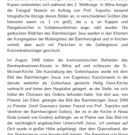
Kopien verbreiteten sich während des 2. Weltkriegs. In Wilna fertigte
der Fotograf Nowicki im Auftrag von Prof. Sopoćko tausend
fotografische Abzüge dieses Bildes an, in verschiedenen Größen (die
kleinsten waren ca. 1 cm groß), die u. a. an Kappen und
Rangabzeichen in Soldatenuniformen ange- näht wurden. Die
gedruckten Bildchen des Barmherzigen Jeus wurden in den Klöstern
der Kongregation der Muttergottes der Barmherzigkeit und in Kirchen
verteilt, aber auch mit Päckchen in die Gefängnisse und
Konzentrationslager geschickt.
Im August 1948 hoben die kommunistischen Behörden das
Bernhardinerinnen-Kloster in Wilna auf und schlossen die St.
Michael-Kirche. Die Ausstattung des Gotteshauses wurde mit dem
Bild des Barmherzigen Jesus von Eugeniusz Kazimirowski in die
damals weiterhin als Gotteshaus genutzte Heilig Geist-Kirche
verbracht und hinter dem Hauptaltar gelagert, an der Stelle, wo sich
früher der Chorraum des Ordens befunden hatte. Von dort aus, von
Priester Jan Ellert, gelangte das Bild des Barmherzigen Jesus 1949
zu Priester Józef Grasewicz (einem Freund von Prof. Sopoćko und
Verehrer der Barmherzigkeit Gottes), der es in der Kirche in Nowa
Ruda (unweit von Grodno) aufhängte, wo er Pfarrer war. Das Bild mit
der nachträglich angebrachten Unterschrift
Jesus, ich vertraue auf
Dich
wurde in großer Höhe aufgehängt, über dem Querverband, der
das Presbyterium vom Hauptschiff trennte. Die Bewohner von Nowa