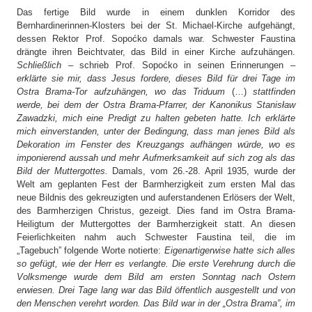
Das fertige Bild wurde in einem dunklen Korridor des
Bernhardinerinnen-Klosters bei der St. Michael-Kirche aufgehängt,
dessen Rektor Prof. Sopoćko damals war. Schwester Faustina
drängte ihren Beichtvater, das Bild in einer Kirche aufzuhängen.
Schließlich
– schrieb Prof. Sopoćko in seinen Erinnerungen –
erklärte sie mir, dass Jesus fordere, dieses Bild für drei Tage im
Ostra Brama-Tor aufzuhängen, wo das Triduum
(…)
stattfinden
werde, bei dem der Ostra Brama-Pfarrer, der Kanonikus Stanisław
Zawadzki, mich eine Predigt zu halten gebeten hatte. Ich erklärte
mich einverstanden, unter der Bedingung, dass man jenes Bild als
Dekoration im Fenster des Kreuzgangs aufhängen würde, wo es
imponierend aussah und mehr Aufmerksamkeit auf sich zog als das
Bild der Muttergottes.
Damals, vom 26.-28. April 1935, wurde der
Welt am geplanten Fest der Barmherzigkeit zum ersten Mal das
neue Bildnis des gekreuzigten und auferstandenen Erlösers der Welt,
des Barmherzigen Christus, gezeigt. Dies fand im Ostra Brama-
Heiligtum der Muttergottes der Barmherzigkeit statt. An diesen
Feierlichkeiten nahm auch Schwester Faustina teil, die im
„Tagebuch” folgende Worte notierte:
Eigenartigerwise hatte sich alles
so gefügt, wie der Herr es verlangte. Die erste Verehrung durch die
Volksmenge wurde dem Bild am ersten Sonntag nach Ostern
erwiesen. Drei Tage lang war das Bild öffentlich ausgestellt und von
den Menschen verehrt worden. Das Bild war in der „Ostra Brama”, im