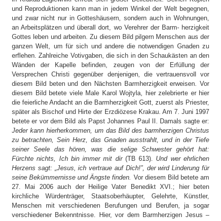
und Reproduktionen kann man in jedem Winkel der Welt begegnen,
und zwar nicht nur in Gotteshäusern, sondern auch in Wohnungen,
an Arbeitsplätzen und überall dort, wo Verehrer der Barm- herzigkeit
Gottes leben und arbeiten. Zu diesem Bild pilgern Menschen aus der
ganzen Welt, um für sich und andere die notwendigen Gnaden zu
erflehen. Zahlreiche Votivgaben, die sich in den Schaukästen an den
Wänden der Kapelle befinden, zeugen von der Erfüllung der
Versprechen Christi gegenüber denjenigen, die vertrauensvoll vor
diesem Bild beten und den Nächsten Barmherzigkeit erweisen. Vor
diesem Bild betete viele Male Karol Wojtyla, hier zelebrierte er hier
die feierliche Andacht an die Barmherzigkeit Gott, zuerst als Priester,
später als Bischof und Hirte der Erzdiözese Krakau. Am 7. Juni 1997
betete er vor dem Bild als Papst Johannes Paul II. Damals sagte er:
Jeder kann hierherkommen, um das Bild des barmherzigen Christus
zu betrachten, Sein Herz, das Gnaden ausstrahlt, und in der Tiefe
seiner Seele das hören, was die selige Schwester gehört hat:
Fürchte nichts, Ich bin immer mit dir
(TB 613).
Und wer ehrlichen
Herzens sagt: „Jesus, ich vertraue auf Dich!”, der wird Linderung für
seine Bekümmernisse und Ängste finden.
Vor diesem Bild betete am
27. Mai 2006 auch der Heilige Vater Benedikt XVI.; hier beten
kirchliche Würdenträger, Staatsoberhäupter, Gelehrte, Künstler,
Menschen mit verschiedenen Berufungen und Berufen, ja sogar
verschiedener Bekenntnisse. Hier, vor dem Barmherzigen Jesus –