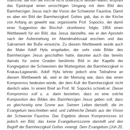
stammte, die von der Kirche nicht untersucht worden waren, empfahl
das Episkopat einen umsichtigen Umgang mit dem Bild des
Barmherzigen Jesus nach der Vision der Schwester Faustina. Damit
es aber ein Bild der Barmherzigkeit Gottes gab, das in der Kirche
von Anfang an geweiht war, organisierte Prof. Sopocko, der damit
einer Suggestion der Bischof- skonferenz folgte, 1954 einen
Wettbewerb für ein Bild, das Jesus darstellte, wie er den Aposteln
nach der Auferstehung im Abendmahlssaal erschien und das
Sakrament der Buße einsetzte. Zu diesem Wertbewerb wurde auch
der Maler Adolf Hyła eingeladen, der sehr viele Bilder des
Barmherzigen Jesus geschaffen hatte, darunter auch das bereits
damals für seine Gnaden berühmte Bild in der Kapelle der
Kongregation der Schwestern der Muttergottes der Barmherzigkeit in
Krakau-Łagiewniki. Adolf Hyła lehnte jedoch eine Teilnahme an
diesem Wettbewerb ab, weil er der Meinung war, dass das einen
Kompromiss bedeuten würde, der dem Kult der Barmherzigkeit nicht
dienlich wäre. In einem Brief an Prof. M. Sopocko schrieb er:
Dieser
Kompromiss soll u. a. darin bestehen, dass es eine solche
Komposition des Bildes des Barmherzigen Jesus geben soll, dass
es gleichzeitig eine Szene aus Seinem Leben darstellt, die im
Evangelium beschrieben wird, und zahlreiche Details aus der Vision
der Schwester Faustina. Das Ergebnis dieses Kompromisses ist
jedoch ein Bild, das keine Evangeliumsszene darstellt und den
Begriff der Barmherzigkeit Gottes verengt. Dem Evangelium (Joh 20,