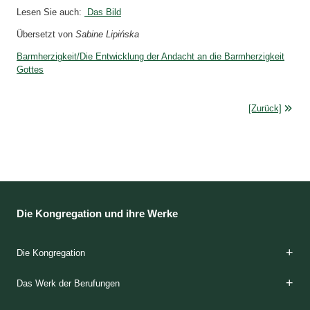
Lesen Sie auch:
Das Bild
Übersetzt von
Sabine Lipińska
Barmherzigkeit/Die Entwicklung der Andacht an die Barmherzigkeit
Gottes
[Zurück]
Die Kongregation und ihre Werke
Die Kongregation
Die Gründerinnen
Das Charisma
Die Spiritualität
Die Etappen der Ausbildung
Die Klöster
Das Apostolat
Die Häuser der Barmherzigkeit
Die Geschichte
Das Werk der Berufungen