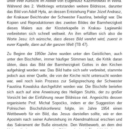
unter ihrer Aufsicht im Atelier von Eugeniusz Kazimirowski in Wilna.
Während des 2. Weltkriegs entstanden weitere Bildnisse, darunter
das Bild von Adolf Hyła, an dessen Entstehung Pater Józef Andrasz,
der Krakauer Beichtvater der Schwester Faustina, beteiligt war. Die
Kopien und Reproduktionen des zweiten Bildes der Barmherzigkeit
dieses Malers aus der Klosterkapelle in Krakau- Łagiewniki
verbreiteten sich schnell weltweit. An ihm erfüllten sich also die
Worte Jesu:
Ich wünsche, dass dieses Bild verehrt wird, zuerst in
eurer Kapelle, dann auf der ganzen Welt
(TB 47).
Zu Beginn der 1950er Jahre wurden unter den Geistlichen, auch
unter den Bischöfen, immer häufiger Stimmen laut, die Kritik daran
übten, dass das Bild der Barmherzigkeit Gottes in den Kirchen
aufgehängt worden war. Das Bild hatte sich sehr verbreitet, stammte
jedoch aus einer Quelle, die von der Kirche nicht untersucht worden
war, weil noch kein Prozess zur Seligsprechung der Schwester
Faustina Kowalska durchgeführt worden war. Die Bischöfe beriefen
sich auch auf eine Anweisung des Heiligen Stuhls, der zu großer
Vorsicht bei der Einführung neuer Bildnisse riet. Angesichts dessen
organisierte Prof. Michał Sopoćko, indem er der Suggestion der
Polnischen Bischofskonferenz folgte, im Jahre 1954 einen
Wettbewerb für ein Bild, das Jesus darstellen sollte, wie er den
Aposteln nach seiner Auferstehung im Abendmahlssal erschien und
das Sakrament der Buße einsetzte. Den Wettbewerb, an dem drei