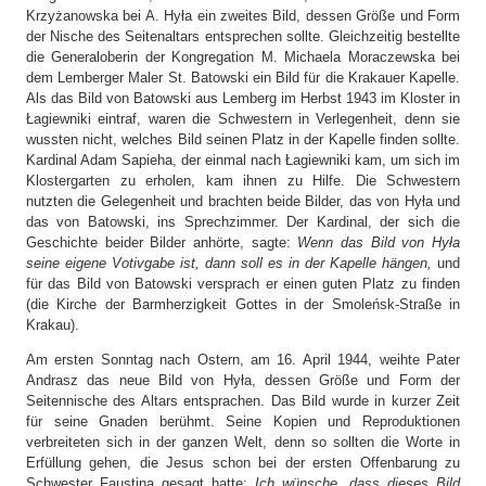
Krzyżanowska bei A. Hyła ein zweites Bild, dessen Größe und Form
der Nische des Seitenaltars entsprechen sollte. Gleichzeitig bestellte
die Generaloberin der Kongregation M. Michaela Moraczewska bei
dem Lemberger Maler St. Batowski ein Bild für die Krakauer Kapelle.
Als das Bild von Batowski aus Lemberg im Herbst 1943 im Kloster in
Łagiewniki eintraf, waren die Schwestern in Verlegenheit, denn sie
wussten nicht, welches Bild seinen Platz in der Kapelle finden sollte.
Kardinal Adam Sapieha, der einmal nach Łagiewniki kam, um sich im
Klostergarten zu erholen, kam ihnen zu Hilfe. Die Schwestern
nutzten die Gelegenheit und brachten beide Bilder, das von Hyła und
das von Batowski, ins Sprechzimmer. Der Kardinal, der sich die
Geschichte beider Bilder anhörte, sagte:
Wenn das Bild von Hyła
seine eigene Votivgabe ist, dann soll es in der Kapelle hängen,
und
für das Bild von Batowski versprach er einen guten Platz zu finden
(die Kirche der Barmherzigkeit Gottes in der Smoleńsk-Straße in
Krakau).
Am ersten Sonntag nach Ostern, am 16. April 1944, weihte Pater
Andrasz das neue Bild von Hyła, dessen Größe und Form der
Seitennische des Altars entsprachen. Das Bild wurde in kurzer Zeit
für seine Gnaden berühmt. Seine Kopien und Reproduktionen
verbreiteten sich in der ganzen Welt, denn so sollten die Worte in
Erfüllung gehen, die Jesus schon bei der ersten Offenbarung zu
Schwester Faustina gesagt hatte:
Ich wünsche, dass dieses Bild