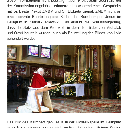
diese Informationen nicht bestätigt; auch Prof. Adam Bochnak, der
der Kommission angehörte, erinnerte sich während eines Gesprächs
mit Sr. Beata Piekut ZMBM und Sr. Elżbieta Siepak ZMBM nicht an
eine separate Beurteilung des Bildes des Barmherzigen Jesus im
Heiligtum in Krakau-Łagiewniki. Das erlaubt die Schlussfolgerung,
dass der Satz aus dem Protokoll, in dem die Bilder von Michalak
und Okoń beurteilt wurden, auch als Beurteilung des Bildes von Hyła
behandelt wurde.
Das Bild des Barmherzigen Jesus in der Klosterkapelle im Heiligtum
in Krakau-Łagiewniki erfreut sich großer Beliebtheit. Seinen Kopien