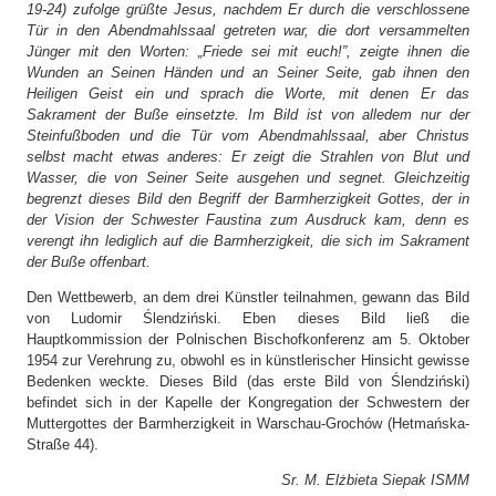
19-24) zufolge grüßte Jesus, nachdem Er durch die verschlossene
Tür in den Abendmahlssaal getreten war, die dort versammelten
Jünger mit den Worten: „Friede sei mit euch!”, zeigte ihnen die
Wunden an Seinen Händen und an Seiner Seite, gab ihnen den
Heiligen Geist ein und sprach die Worte, mit denen Er das
Sakrament der Buße einsetzte. Im Bild ist von alledem nur der
Steinfußboden und die Tür vom Abendmahlssaal, aber Christus
selbst macht etwas anderes: Er zeigt die Strahlen von Blut und
Wasser, die von Seiner Seite ausgehen und segnet. Gleichzeitig
begrenzt dieses Bild den Begriff der Barmherzigkeit Gottes, der in
der Vision der Schwester Faustina zum Ausdruck kam, denn es
verengt ihn lediglich auf die Barmherzigkeit, die sich im Sakrament
der Buße offenbart.
Den Wettbewerb, an dem drei Künstler teilnahmen, gewann das Bild
von Ludomir Ślendziński. Eben dieses Bild ließ die
Hauptkommission der Polnischen Bischofkonferenz am 5. Oktober
1954 zur Verehrung zu, obwohl es in künstlerischer Hinsicht gewisse
Bedenken weckte. Dieses Bild (das erste Bild von Ślendziński)
befindet sich in der Kapelle der Kongregation der Schwestern der
Muttergottes der Barmherzigkeit in Warschau-Grochów (Hetmańska-
Straße 44).
Sr. M. Elżbieta Siepak ISMM