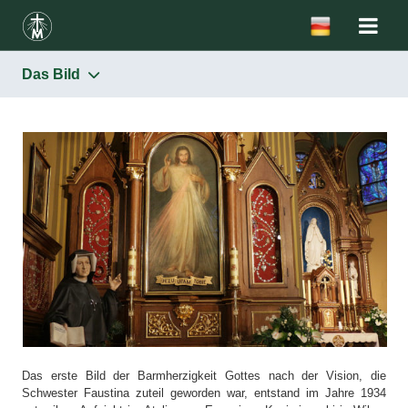
Das Bild
Barmherzigkeit
Das Bild
Das Fest der Barmherzigkeit
Der Rosenkranz zur Barmherzigkeit Gottes
Die Stunde der Barmherzigkeit
Die Verbreitung der Verehrung der Barmherzigkeit Gottes
Das erste Bild der Barmherzigkeit Gottes nach der Vision, die
Schwester Faustina zuteil geworden war, entstand im Jahre 1934