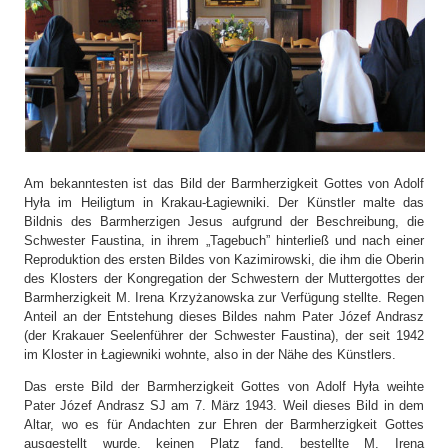
Am bekanntesten ist das Bild der Barmherzigkeit Gottes von Adolf
Hyła im Heiligtum in Krakau-Łagiewniki. Der Künstler malte das
Bildnis des Barmherzigen Jesus aufgrund der Beschreibung, die
Schwester Faustina, in ihrem „Tagebuch” hinterließ und nach einer
Reproduktion des ersten Bildes von Kazimirowski, die ihm die Oberin
des Klosters der Kongregation der Schwestern der Muttergottes der
Barmherzigkeit M. Irena Krzyżanowska zur Verfügung stellte. Regen
Anteil an der Entstehung dieses Bildes nahm Pater Józef Andrasz
(der Krakauer Seelenführer der Schwester Faustina), der seit 1942
im Kloster in Łagiewniki wohnte, also in der Nähe des Künstlers.
Das erste Bild der Barmherzigkeit Gottes von Adolf Hyła weihte
Pater Józef Andrasz SJ am 7. März 1943. Weil dieses Bild in dem
Altar, wo es für Andachten zur Ehren der Barmherzigkeit Gottes
ausgestellt wurde, keinen Platz fand, bestellte M. Irena