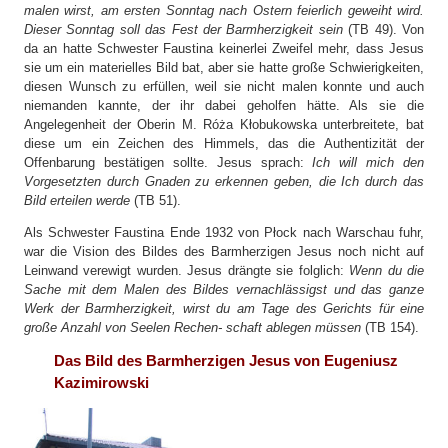
malen wirst, am ersten Sonntag nach Ostern feierlich geweiht wird.
Dieser Sonntag soll das Fest der Barmherzigkeit sein
(TB 49). Von
da an hatte Schwester Faustina keinerlei Zweifel mehr, dass Jesus
sie um ein materielles Bild bat, aber sie hatte große Schwierigkeiten,
diesen Wunsch zu erfüllen, weil sie nicht malen konnte und auch
niemanden kannte, der ihr dabei geholfen hätte. Als sie die
Angelegenheit der Oberin M. Róża Kłobukowska unterbreitete, bat
diese um ein Zeichen des Himmels, das die Authentizität der
Offenbarung bestätigen sollte. Jesus sprach:
Ich will mich den
Vorgesetzten durch Gnaden zu erkennen geben, die Ich durch das
Bild erteilen werde
(TB 51).
Als Schwester Faustina Ende 1932 von Płock nach Warschau fuhr,
war die Vision des Bildes des Barmherzigen Jesus noch nicht auf
Leinwand verewigt wurden. Jesus drängte sie folglich:
Wenn du die
Sache mit dem Malen des Bildes vernachlässigst und das ganze
Werk der Barmherzigkeit, wirst du am Tage des Gerichts für eine
große Anzahl von Seelen Rechen- schaft ablegen müssen
(TB 154).
Das Bild des Barmherzigen Jesus von Eugeniusz
Kazimirowski