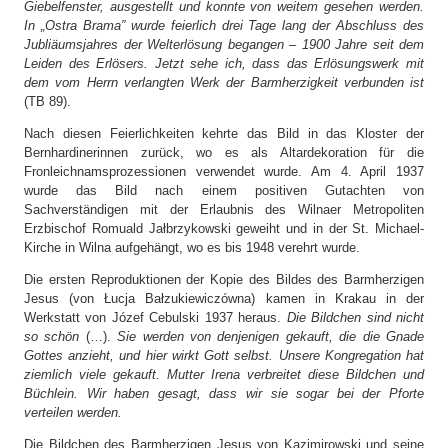
Giebelfenster, ausgestellt und konnte von weitem gesehen werden.
In „Ostra Brama” wurde feierlich drei Tage lang der Abschluss des
Jubliäumsjahres der Welterlösung begangen – 1900 Jahre seit dem
Leiden des Erlösers. Jetzt sehe ich, dass das Erlösungswerk mit
dem vom Herrn verlangten Werk der Barmherzigkeit verbunden ist
(TB 89).
Nach diesen Feierlichkeiten kehrte das Bild in das Kloster der
Bernhardinerinnen zurück, wo es als Altardekoration für die
Fronleichnamsprozessionen verwendet wurde. Am 4. April 1937
wurde das Bild nach einem positiven Gutachten von
Sachverständigen mit der Erlaubnis des Wilnaer Metropoliten
Erzbischof Romuald Jałbrzykowski geweiht und in der St. Michael-
Kirche in Wilna aufgehängt, wo es bis 1948 verehrt wurde.
Die ersten Reproduktionen der Kopie des Bildes des Barmherzigen
Jesus (von Łucja Bałzukiewiczówna) kamen in Krakau in der
Werkstatt von Józef Cebulski 1937 heraus.
Die Bildchen sind nicht
so schön
(…).
Sie werden von denjenigen gekauft, die die Gnade
Gottes anzieht, und hier wirkt Gott selbst. Unsere Kongregation hat
ziemlich viele gekauft. Mutter Irena verbreitet diese Bildchen und
Büchlein. Wir haben gesagt, dass wir sie sogar bei der Pforte
verteilen werden.
Die Bildchen des Barmherzigen Jesus von Kazimirowski und seine