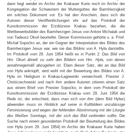
dann liegt werder im Archiv der Krakauer Kurie noch im Archiv der
Kongregation der Schwestern der Muttergottes der Barmherzigkeit
ein solches Dokument vor. Es hat den Anschein, dass sich die
Autoren dieser Veröffentlichungen ehr auf das Protokoll der
Kunstkommission der Erzdiözese Krakau beziehen, die die
Wettbewerbsbilder des Barmherzigen Jesus von Antoni Michalak und
von Tadeusz Okoń beurteilte. Dieser Kommission gehörte u. a. Priof.
Michał Sopoćko an, der ein Gegner der Interpretation des Bildes des
Barmherzigen Jesus war, wie sie das Bildnis von A. Hyła darstellte.
Im Protokoll vom 29. Juni 1954 heißt es in Punkt 2:
Das Bild von
Hrn. Okoń ähnelt zu sehr den Bildern von Hrn. Hyła, von denen
annahmegemäß abzugehen ist.
Eben dieser Satz, der an das Bild
von Hyła anknüpft, wird wohl mit der Bewertung des Bildes von A.
Hyła im Heiligtum in Krakau-Łagiewniki verwechselt. Priester J.
Chróściechowski und nach ihm andere Autoren zitieren einen Satz
aus einem Brief von Priester Sopoćko, in dem vom Protokoll der
Kunstkommission der Erzdiözese Krakau vom 29. Juni 1954 die
Rede ist, die entschied, dass
man sich von ihm
(dem Bild Hyłas)
abwenden muss im Hinblick auf seine in Kultbildern unzulässige
Feminisierung und wegen der fehlenden Abstimmung mit der Liturgie
des Weißen Sonntags, mit der sich das Bild verbinden sollte.
Die
Suche nach einem gesonderten Protokoll der Beurteilung des Bildes
von Hyła (vom 29. Juni 1954) im Archiv der Krakauer Kurie haben