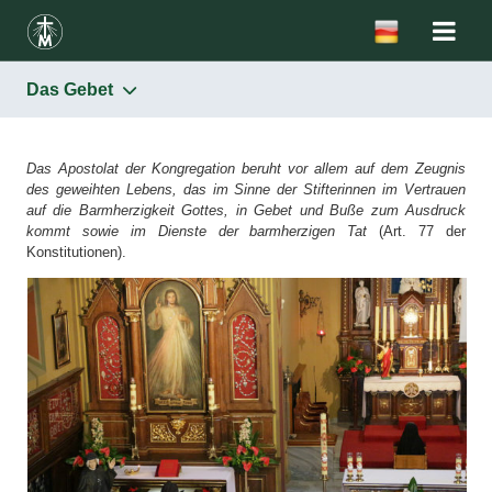
Das Gebet
Die Kongregation
Das Gebet
Das Apostolat der Kongregation beruht vor allem auf dem Zeugnis
des geweihten Lebens, das im Sinne der Stifterinnen im Vertrauen
Häuser der Barmherzigkeit
auf die Barmherzigkeit Gottes, in Gebet und Buße zum Ausdruck
Der Verein „Faustinum”
kommt sowie im Dienste der barmherzigen Tat
(Art. 77 der
Konstitutionen).
Der Misericordia-Verlag
Medien
Andere Werke der Barmherzigkeit