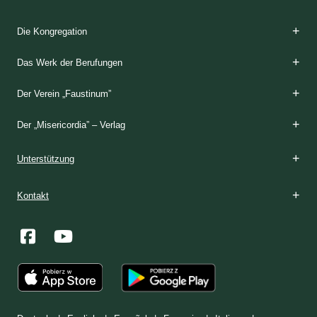
Die Kongregation
Die Gründerinnen
Das Charisma
Die Spiritualität
Die Etappen der Ausbildung
Die Klöster
Das Apostolat
Die Häuser der Barmherzigkeit
Die Geschichte
Das Werk der Berufungen
M. Teresa Potocka
Hl. Schwester Faustina Kowalska
M. Teresa Rondeau
Das Gründungscharisma
Das Gründercharisma
Am Anfang
Heute
Aspirantur
Postulat
Noviziat
Juniorat
Permanent durchgeführte Ausbildung
In Polen
In der Welt
Das Gebet
Häuser der Barmherzigkeit
Der Verein „Faustinum”
Der Misericordia-Verlag
Medien
Andere Werke der Barmherzigkeit
Häuser für Mädchen
Häuser für alleinerziehende Mütter
Altenheime, Kinderheime
Kindergärten
Studentenwohnheime
Exerzitienhäuser
Beschreibung
Chronologische Daten
Die Berufung
Programm „Komm und siehe”
Aufnahme in die Kongregation
Kontakt
Das Zentrum für Berufungen in der Slowakei
Das Zentrum in den Vereinigten Staaten
Der Verein „Faustinum”
Als Gabe Gottes
Die Erkenntnis der Berufung
In Polen
Grundsätze
In Polen
Homepage: www.milosrdenstvo.sk
Kontakt
Homepage: www.sisterfaustina.org
Kontakt
Grundlagen
Volontäre und Mitglieder
Apostolat
Mehr
Kontakt
Der „Misericordia” – Verlag
Die Entstehung des „Faustinum”-Vereins
Die Errichtungsakt des Vereins
Die Satzung
Zivile Rechtspersönlichkeit
Der Beitritt – Das Volontariat
Die Mitgliedschaft
Das Versprechen
Die Ehrenmitgliedschaft
Die grundlegende Ausbildung
Die permanente Ausbildung
Einkehrtage
Exerzitien
Symposien und Kongresse
Anderes
www.faustinum.pl
„Faustinum” Sekretariat
Neuheiten
Vertrieb
Über den Verlag
Kontakt
Unterstützung
Kontakt