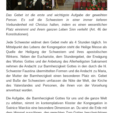
Das Gebet ist die erste und wichtigste Aufgabe der geweihten
Person. Es soll die Schwestern in einer immer tieferen
Verbundenheit mit Christus halten, indem es einen wesentlichen
Platz einnimmt und ihrem ganzen Leben Sinn verleiht
(Art. 46 der
Konstitutionen).
Jede Schwester widmet dem Gebet mehr als 4 Stunden täglich. Im
Mittelpunkt des Lebens der Kongregation steht die Heilige Messe als
Quelle der Heiligung der Schwestern und ihres apostolischen
Wirkens. Neben der Eucharistie, dem Stundengebet, der Erwägung
des Wortes Gottes und der Anbetung des Allerheiligsten Sakrament
nehmen die Andacht zur Barmherzigkeit Gottes in den durch die hl.
Schwester Faustina übermittelten Formen und die Andacht zu Maria,
der Mutter der Barmherzigkeit einen besonderen Platz ein. Gebet
und Buße der Schwestern umfassen die Nöte der Welt, der Kirche
des Vaterslandes und Personen, die ihnen von der Vorsehung
anvertraut wurden.
Die Aufgabe, die Barmherzigkeit Gottes für uns und die ganze Welt
zu erbitten, nimmt im kontemplativen Kloster der Kongregation in
Świnice Warckie eine besondere Dimension an. Du wirst die Erde mit
dem Himmel aussöhnen, den gerechten Zorn Gottes beschwichtigen