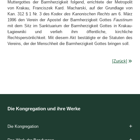
Muttergottes der Barmherzigkeit folgend, errichtete der Metropolit
von Krakau, Franciszek Kard. Macharski, auf der Grundlage von
Kan. 312 § 1 Nr. 3 des
Kodex des Kanonischen Rechts
am 6. März
1996 den Verein der Apostel der Barmherzigkeit Gottes
Faustinum
mit dem Sitz im Sanktuarium der Barmherzigkeit Gottes in Krakau-
Łagiewniki und verlieh ihm öffentliche, kirchliche
Rechtspersönlichkeit. Mit diesem Akt bestätigte er die Statuten des
Vereins, der der Menschheit die Barmherzigkeit Gottes bringen soll.
[Zurück]
Die Kongregation und ihre Werke
Die Kongregation
Die Gründerinnen
Das Charisma
Die Spiritualität
Die Etappen der Ausbildung
Die Klöster
Das Apostolat
Die Häuser der Barmherzigkeit
Die Geschichte