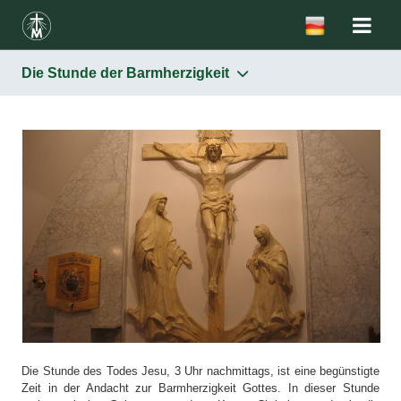
Die Stunde der Barmherzigkeit
Barmherzigkeit
Das Wesen
Das Bild
Das Fest der Barmherzigkeit
Der Rosenkranz zur Barmherzigkeit Gottes
Die Stunde der Barmherzigkeit
Die Verbreitung der Verehrung der Barmherzigkeit Gottes
Die Stunde des Todes Jesu, 3 Uhr nachmittags, ist eine begünstigte
Zeit in der Andacht zur Barmherzigkeit Gottes. In dieser Stunde