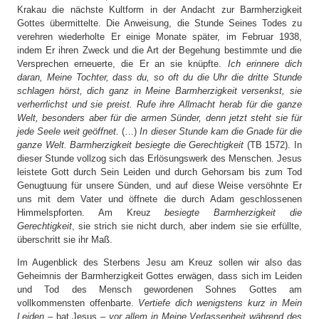
Krakau die nächste Kultform in der Andacht zur Barmherzigkeit
Gottes übermittelte. Die Anweisung, die Stunde Seines Todes zu
verehren wiederholte Er einige Monate später, im Februar 1938,
indem Er ihren Zweck und die Art der Begehung bestimmte und die
Versprechen erneuerte, die Er an sie knüpfte.
Ich erinnere dich
daran, Meine Tochter, dass du, so oft du die Uhr die dritte Stunde
schlagen hörst, dich ganz in Meine Barmherzigkeit versenkst, sie
verherrlichst und sie preist. Rufe ihre Allmacht herab für die ganze
Welt, besonders aber für die armen Sünder, denn jetzt steht sie für
jede Seele weit geöffnet.
(…)
In dieser Stunde kam die Gnade für die
ganze Welt. Barmherzigkeit besiegte die Gerechtigkeit
(TB 1572). In
dieser Stunde vollzog sich das Erlösungswerk des Menschen. Jesus
leistete Gott durch Sein Leiden und durch Gehorsam bis zum Tod
Genugtuung für unsere Sünden, und auf diese Weise versöhnte Er
uns mit dem Vater und öffnete die durch Adam geschlossenen
Himmelspforten. Am Kreuz
besiegte Barmherzigkeit die
Gerechtigkeit
, sie strich sie nicht durch, aber indem sie sie erfüllte,
überschritt sie ihr Maß.
Im Augenblick des Sterbens Jesu am Kreuz sollen wir also das
Geheimnis der Barmherzigkeit Gottes erwägen, dass sich im Leiden
und Tod des Mensch gewordenen Sohnes Gottes am
vollkommensten offenbarte.
Vertiefe dich wenigstens kurz in Mein
Leiden
– bat Jesus –
vor allem in Meine Verlassenheit während des