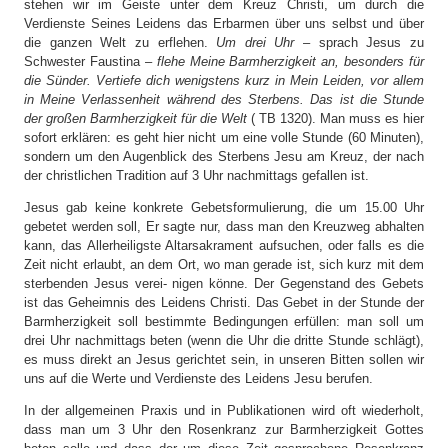
stehen wir im Geiste unter dem Kreuz Christi, um durch die
Verdienste Seines Leidens das Erbarmen über uns selbst und über
die ganzen Welt zu erflehen.
Um drei Uhr
– sprach Jesus zu
Schwester Faustina –
flehe Meine Barmherzigkeit an, besonders für
die Sünder. Vertiefe dich wenigstens kurz in Mein Leiden, vor allem
in Meine Verlassenheit während des Sterbens. Das ist die Stunde
der großen Barmherzigkeit für die Welt
( TB 1320). Man muss es hier
sofort erklären: es geht hier nicht um eine volle Stunde (60 Minuten),
sondern um den Augenblick des Sterbens Jesu am Kreuz, der nach
der christlichen Tradition auf 3 Uhr nachmittags gefallen ist.
Jesus gab keine konkrete Gebetsformulierung, die um 15.00 Uhr
gebetet werden soll, Er sagte nur, dass man den Kreuzweg abhalten
kann, das Allerheiligste Altarsakrament aufsuchen, oder falls es die
Zeit nicht erlaubt, an dem Ort, wo man gerade ist, sich kurz mit dem
sterbenden Jesus verei- nigen könne. Der Gegenstand des Gebets
ist das Geheimnis des Leidens Christi. Das Gebet in der Stunde der
Barmherzigkeit soll bestimmte Bedingungen erfüllen: man soll um
drei Uhr nachmittags beten (wenn die Uhr die dritte Stunde schlägt),
es muss direkt an Jesus gerichtet sein, in unseren Bitten sollen wir
uns auf die Werte und Verdienste des Leidens Jesu berufen.
In der allgemeinen Praxis und in Publikationen wird oft wiederholt,
dass man um 3 Uhr den Rosenkranz zur Barmherzigkeit Gottes