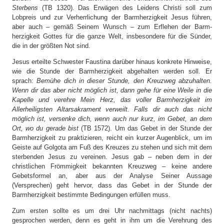
Sterbens
(TB 1320). Das Erwägen des Leidens Christi soll zum
Lobpreis und zur Verherrlichung der Barmherzigkeit Jesus führen,
aber auch – gemäß Seinem Wunsch – zum Erflehen der Barm-
herzigkeit Gottes für die ganze Welt, insbesondere für die Sünder,
die in der größten Not sind.
Jesus erteilte Schwester Faustina darüber hinaus konkrete Hinweise,
wie die Stunde der Barmherzigkeit abgehalten werden soll. Er
sprach:
Bemühe dich in dieser Stunde, den Kreuzweg abzuhalten.
Wenn dir das aber nicht möglich ist, dann gehe für eine Weile in die
Kapelle und verehre Mein Herz, das voller Barmherzigkeit im
Allerheiligsten Altarsakrament verweilt. Falls dir auch das nicht
möglich ist, versenke dich, wenn auch nur kurz, im Gebet, an dem
Ort, wo du gerade bist
(TB 1572). Um das Gebet in der Stunde der
Barmherzigkeit zu praktizieren, reicht ein kurzer Augenblick, um im
Geiste auf Golgota am Fuß des Kreuzes zu stehen und sich mit dem
sterbenden Jesus zu vereinen. Jesus gab – neben dem in der
christlichen Frömmigkeit bekannten Kreuzweg – keine andere
Gebetsformel an, aber aus der Analyse Seiner Aussage
(Versprechen) geht hervor, dass das Gebet in der Stunde der
Barmherzigkeit bestimmte Bedingungen erfüllen muss.
Zum ersten sollte es um drei Uhr nachmittags (nicht nachts)
gesprochen werden, denn es geht in ihm um die Verehrung des