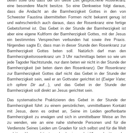
beten solle und dass der um diese Zeit gesprochene Rosenkranz
eine besondere Macht besitze. So eine Denkweise folgt daraus,
dass die Andacht an die Barmherzigkeit Gottes in den von
Schwester Faustina übermittelten Formen nicht bekannt genug ist
und wahrscheinlich auch daraus, dass der Rosenkranz eine fertige
Gebetsformel ist. Das Gebet in der Stunde der Barmherzigkeit ist
aber eine eigene Kultform der Barmherzigkeit Gottes, mit der Jesus
ein bestimmtes Versprechen verbunden hat sowie ihre Praxis.
Nirgendwo sagte Er, dass man in dieser Stunde den Rosenkranz zur
Barmherzigkeit Gottes beten soll. Natürlich darf man den
Barmherzigkeitsrosenkranz um 3 Uhr nachmittags beten so wie um
jede Tagoder Nachtstunde, nur dann beten wir nicht in der Stunde der
Barmherzigkeit (wir beten dann den Rosenkranz). Der Rosenkranz
zur Barmherzigkeit Gottes darf nicht das Gebet in der Stunde der
Barmherzigkeit sein, weil er an Gottvater gerichtet ist (
Ewiger Vater,
ich opfere Dir auf
…), und das Gebet in der Stunde der
Barmherzigkeit soll direkt an Jesus gerichtet sein.
Das systematische Praktizieren des Gebet in der Stunde der
Barmherzigkeit führt zu einem persönlichen, unmittelbaren Kontakt
mit Jesus, denn es ordnet an, Seine im Leiden geoffenbarte
Barmherzigkeit zu erwägen und sich in unmittelbarer Weise an Ihn
zu wenden, wie an eine nahe stehende Personen und für die
Verdienste Seines Leiden um Gnaden für sich selbst und für die Welt