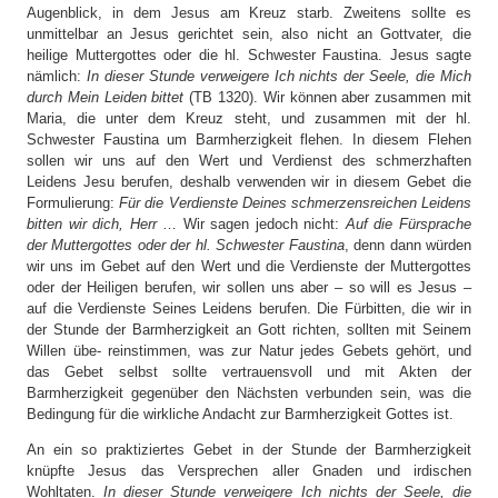
Augenblick, in dem Jesus am Kreuz starb. Zweitens sollte es
unmittelbar an Jesus gerichtet sein, also nicht an Gottvater, die
heilige Muttergottes oder die hl. Schwester Faustina. Jesus sagte
nämlich:
In dieser Stunde verweigere Ich nichts der Seele, die Mich
durch Mein Leiden bittet
(TB 1320). Wir können aber zusammen mit
Maria, die unter dem Kreuz steht, und zusammen mit der hl.
Schwester Faustina um Barmherzigkeit flehen. In diesem Flehen
sollen wir uns auf den Wert und Verdienst des schmerzhaften
Leidens Jesu berufen, deshalb verwenden wir in diesem Gebet die
Formulierung:
Für die Verdienste Deines schmerzensreichen Leidens
bitten wir dich, Herr
… Wir sagen jedoch nicht:
Auf die Fürsprache
der Muttergottes oder der hl. Schwester Faustina
, denn dann würden
wir uns im Gebet auf den Wert und die Verdienste der Muttergottes
oder der Heiligen berufen, wir sollen uns aber – so will es Jesus –
auf die Verdienste Seines Leidens berufen. Die Fürbitten, die wir in
der Stunde der Barmherzigkeit an Gott richten, sollten mit Seinem
Willen übe- reinstimmen, was zur Natur jedes Gebets gehört, und
das Gebet selbst sollte vertrauensvoll und mit Akten der
Barmherzigkeit gegenüber den Nächsten verbunden sein, was die
Bedingung für die wirkliche Andacht zur Barmherzigkeit Gottes ist.
An ein so praktiziertes Gebet in der Stunde der Barmherzigkeit
knüpfte Jesus das Versprechen aller Gnaden und irdischen
Wohltaten.
In dieser Stunde verweigere Ich nichts der Seele, die