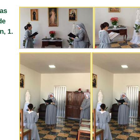
as
de
n, 1.