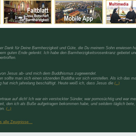
her Dank für Deine Barmherzigkeit und Güte, die Du meinem Sohn erwiesen ha
nem guten Ende gelenkt. Ich habe den Barmherzigkeitsrosenkranz gebetet und
ertroffen.
h von Jesus ab- und mich dem Buddhismus zugewendet.
on sollte man sich einen sitzenden Buddha vor sich vorstellen. Als ich das 
 hat mich jahrelang beschäftigt. Heute weiß ich, dass Jesus die
(...)
rtraue auf dich! Ich war ein verstockter Sünder, war pornosüchtig und war m
eit, den ich als Buße aufgetragen bekommen habe, und seitdem täglich bete,
ben.
(...)
es alle Zeugnisse…