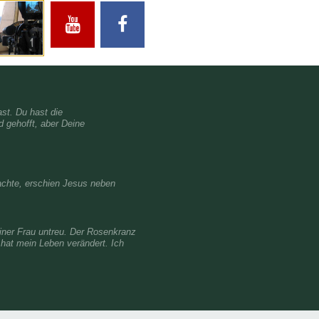
st. Du hast die
 gehofft, aber Deine
machte, erschien Jesus neben
einer Frau untreu. Der Rosenkranz
 hat mein Leben verändert. Ich