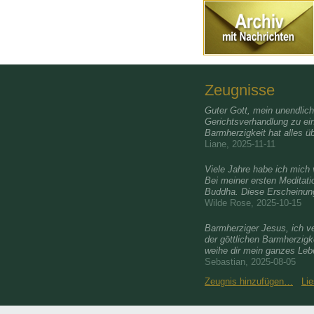
Zeugnisse
Guter Gott, mein unendlic
Gerichtsverhandlung zu ei
Barmherzigkeit hat alles üb
Liane, 2025-11-11
Viele Jahre habe ich mic
Bei meiner ersten Meditati
Buddha. Diese Erscheinung
Wilde Rose, 2025-10-15
Barmherziger Jesus, ich ve
der göttlichen Barmherzigk
weihe dir mein ganzes Le
Sebastian, 2025-08-05
Zeugnis hinzufügen…
Li