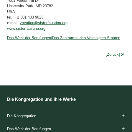
7001 Forest Hill Dr
University Park, MD 20782
USA
tel.: +1 301 403 9023
e-mail:
vocation@sisterfaustina.org
www.sisterfaustina.org
Das Werk der Berufungen/Das Zentrum in den Vereinigten Staaten
[Zurück]
Die Kongregation und ihre Werke
Die Kongregation
Die Gründerinnen
Das Charisma
Die Spiritualität
Die Etappen der Ausbildung
Die Klöster
Das Apostolat
Die Häuser der Barmherzigkeit
Die Geschichte
Das Werk der Berufungen