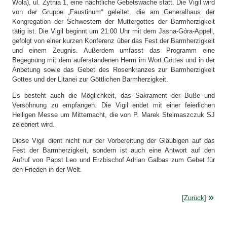
Wola), ul. Żytnia 1, eine nächtliche Gebetswache statt. Die Vigil wird
von der Gruppe „Faustinum“ geleitet, die am Generalhaus der
Kongregation der Schwestern der Muttergottes der Barmherzigkeit
tätig ist. Die Vigil beginnt um 21:00 Uhr mit dem Jasna-Góra-Appell,
gefolgt von einer kurzen Konferenz über das Fest der Barmherzigkeit
und einem Zeugnis. Außerdem umfasst das Programm eine
Begegnung mit dem auferstandenen Herrn im Wort Gottes und in der
Anbetung sowie das Gebet des Rosenkranzes zur Barmherzigkeit
Gottes und der Litanei zur Göttlichen Barmherzigkeit.
Es besteht auch die Möglichkeit, das Sakrament der Buße und
Versöhnung zu empfangen. Die Vigil endet mit einer feierlichen
Heiligen Messe um Mitternacht, die von P. Marek Stelmaszczuk SJ
zelebriert wird.
Diese Vigil dient nicht nur der Vorbereitung der Gläubigen auf das
Fest der Barmherzigkeit, sondern ist auch eine Antwort auf den
Aufruf von Papst Leo und Erzbischof Adrian Galbas zum Gebet für
den Frieden in der Welt.
[Zurück]