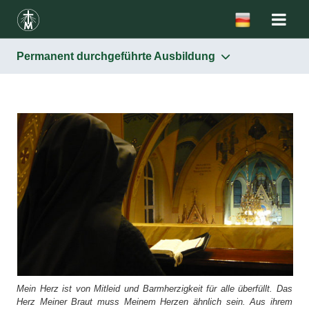
Permanent durchgeführte Ausbildung
Die Kongregation
Aspirantur
Postulat
Noviziat
Juniorat
Permanent durchgeführte Ausbildung
Mein Herz ist von Mitleid und Barmherzigkeit für alle überfüllt. Das
Herz Meiner Braut muss Meinem Herzen ähnlich sein. Aus ihrem