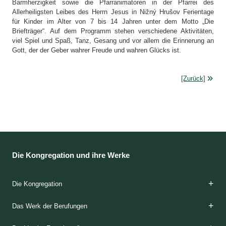
Barmherzigkeit sowie die Pfarranimatoren in der Pfarrei des
Allerheiligsten Leibes des Herrn Jesus in Nižný Hrušov Ferientage
für Kinder im Alter von 7 bis 14 Jahren unter dem Motto „Die
Briefträger“. Auf dem Programm stehen verschiedene Aktivitäten,
viel Spiel und Spaß, Tanz, Gesang und vor allem die Erinnerung an
Gott, der der Geber wahrer Freude und wahren Glücks ist.
[Zurück]
Die Kongregation und ihre Werke
Die Kongregation
Die Gründerinnen
Das Charisma
Die Spiritualität
Die Etappen der Ausbildung
Die Klöster
Das Apostolat
Die Häuser der Barmherzigkeit
Die Geschichte
Das Werk der Berufungen