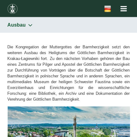
Ausbau
Die Heiligtümer
Gottesdienstordnung
Die Kongregation der Muttergottes der Barmherzigkeit setzt den
weiteren Ausbau des Heiligtums der Göttlichen Barmherzigkeit in
Die Kapelle mit dem Gnadenbild des Barmherzigen Jesus
Krakau-Łagiewniki fort. Zu den nächsten Vorhaben gehören der Bau
und mit dem Grab der hl. Schwester Faustina
eines Zentrums für Pilger und Apostel der Göttlichen Barmherzigkeit
Die Basilika
zur Durchführung von Vorträgen über die Botschaft der Göttlichen
Barmherzigkeit in polnischer Sprache und in anderen Sprachen, ein
Die Kapelle der Ewigen Anbetung
multimediales Museum der heiligen Schwester Faustina sowie ein
Exerzitienhaus und Einrichtungen für die wissenschaftliche
Päpstliche Reisen
Forschung: eine Bibliothek, ein Archiv und eine Dokumentation der
Verehrung der Göttlichen Barmherzigkeit.
Pilger
Das Apostolat
Haus der hl. Schwester Faustina
Ausbau