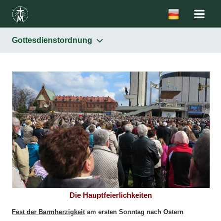
Gottesdienstordnung
Die Heiligtümer
Gottesdienstordnung
Die Kapelle mit dem Gnadenbild des Barmherzigen Jesus
und mit dem Grab der hl. Schwester Faustina
Die Basilika
Die Kapelle der Ewigen Anbetung
Päpstliche Reisen
Pilger
Das Apostolat
Die Hauptfeierlichkeiten
Haus der hl. Schwester Faustina
Fest der Barmherzigkeit
am ersten Sonntag nach Ostern
Ausbau