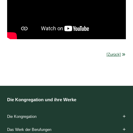
[Zurück]
Die Kongregation und ihre Werke
Die Kongregation
Die Gründerinnen
Das Charisma
Die Spiritualität
Die Etappen der Ausbildung
Die Klöster
Das Apostolat
Die Häuser der Barmherzigkeit
Die Geschichte
Das Werk der Berufungen