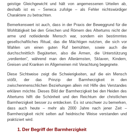
geistige Gleichgewicht und hält von angemessenen Urteilen ab,
deshalb ist es – Seneca zufolge – als Fehler nichtswürdiger
Charaktere zu betrachten.
Bemerkenswert ist auch, dass in der Praxis der Beweggrund für die
Wohltätigkeit bei den Griechen und Römern des Altertums nicht der
arme und notleidende Mensch war, sondern ein bestimmtes
gesellschaftliches Ritual, das die Mächtigen nutzten, die sich vor
Wahlen um einen guten Ruf bemühten, sowie auch die
durchschnittlich Begüterten, also die Armen, die Unterstützung
„verdienten”, während man den Allerärmsten, Sklaven, Kindern,
Greisen und Kranken im Allgemeinen mit Verachtung begegnete.
Diese Sichtweise zeigt die Schwierigkeiten, auf die ein Mensch
stößt, der das Prinzip der Barmherzigkeit in den
zwischenmenschlichen Beziehungen allein mit Hilfe des Verstandes
erklären möchte. Dieses Bild der Barmherzigkeit bei den Heiden des
Altertums hilft die Schönheit und den Reichtum der christlichen
Barmherzigkeit besser zu entdecken. Es ist unschwer zu bemerken,
dass auch heute – mehr als 2000 Jahre nach jener Zeit –
Barmherzigkeit nicht selten auf heidnische Weise verstanden und
praktiziert wird.
1. Der Begriff der Barmherzigkeit