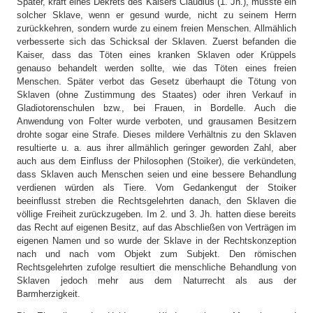
Später, kraft eines Dekrets des Kaisers Claudius (1. Jh.), musste ein
solcher Sklave, wenn er gesund wurde, nicht zu seinem Herrn
zurückkehren, sondern wurde zu einem freien Menschen. Allmählich
verbesserte sich das Schicksal der Sklaven. Zuerst befanden die
Kaiser, dass das Töten eines kranken Sklaven oder Krüppels
genauso behandelt werden sollte, wie das Töten eines freien
Menschen. Später verbot das Gesetz überhaupt die Tötung von
Sklaven (ohne Zustimmung des Staates) oder ihren Verkauf in
Gladiotorenschulen bzw., bei Frauen, in Bordelle. Auch die
Anwendung von Folter wurde verboten, und grausamen Besitzern
drohte sogar eine Strafe. Dieses mildere Verhältnis zu den Sklaven
resultierte u. a. aus ihrer allmählich geringer geworden Zahl, aber
auch aus dem Einfluss der Philosophen (Stoiker), die verkündeten,
dass Sklaven auch Menschen seien und eine bessere Behandlung
verdienen würden als Tiere. Vom Gedankengut der Stoiker
beeinflusst streben die Rechtsgelehrten danach, den Sklaven die
völlige Freiheit zurückzugeben. Im 2. und 3. Jh. hatten diese bereits
das Recht auf eigenen Besitz, auf das Abschließen von Verträgen im
eigenen Namen und so wurde der Sklave in der Rechtskonzeption
nach und nach vom Objekt zum Subjekt. Den römischen
Rechtsgelehrten zufolge resultiert die menschliche Behandlung von
Sklaven jedoch mehr aus dem Naturrecht als aus der
Barmherzigkeit.