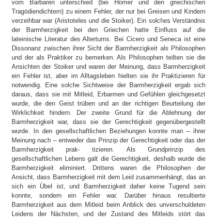
vom Barbaren unterschied (bei Homer und den griechischen
Tragödiendichtern) zu einem Fehler, der nur bei Greisen und Kindern
verzeihbar war (Aristoteles und die Stoiker). Ein solches Verständnis
der Barmherzigkeit bei den Griechen hatte Einfluss auf die
lateinische Literatur des Altertums. Bei Cicero und Seneca ist eine
Dissonanz zwischen ihrer Sicht der Barmherzigkeit als Philosophen
und der als Praktiker zu bemerken. Als Philosophen teilten sie die
Ansichten der Stoiker und waren der Meinung, dass Barmherzigkeit
ein Fehler ist, aber im Alltagsleben hielten sie ihr Praktizieren für
notwendig. Eine solche Sichtweise der Barmherzigkeit ergab sich
daraus, dass sie mit Mitleid, Erbarmen und Gefühlen gleichgesetzt
wurde, die den Geist trüben und an der richtigen Beurteilung der
Wirklichkeit hindern. Der zweite Grund für die Ablehnung der
Barmherzigkeit war, dass sie der Gerechtigkeit gegenübergestellt
wurde. In den gesellschaftlichen Beziehungen konnte man – ihrer
Meinung nach – entweder das Prinzip der Gerechtigkeit oder das der
Barmherzigkeit prak- tizieren. Als Grundprinzip des
gesellschaftlichen Lebens galt die Gerechtigkeit, deshalb wurde die
Barmherzigkeit eliminiert. Drittens waren die Philosophen der
Ansicht, dass Barmherzigkeit mit dem Leid zusammenhängt, das an
sich ein Übel ist, und Barmherzigkeit daher keine Tugend sein
konnte, sondern ein Fehler war. Darüber hinaus resultierte
Barmherzigkeit aus dem Mitleid beim Anblick des unverschuldeten
Leidens der Nächsten, und der Zustand des Mitleids stört das