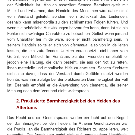
der Sittlichkeit ist. Ähnlich assoziiert Seneca Barmherzigkeit mit
Mitleid und Erbarmen, das Handeln des Menschen wird daher nicht
vom Verstand geleitet, sondern vom Schicksal des Leidenden;
deshalb kann misericordia zu den schlimmsten Folgen führen. Und
wenn sie schädliche Auswirkungen hervorrufen kann, dann ist sie als
Fehler nichtswürdiger Charaktere zu betrachten. Selbst wenn jemand
vom Charakter her milde wäre, solle er nicht barmherzig sein. In
seinem Handeln sollte er sich von
clementia
, also von Milde leiten
lassen, die ein zutreffendes Urteilen voraussetzt, nicht aber vom
Gefühl, von Mitleid. Im Verhältnis zu den Freunden empfiehlt er
jedoch eine Haltung, die darin besteht, sie aus der Not zu retten,
ihnen materielle und moralische Hilfe zu erweisen. Seneca fürchtete
sich also davor, dass der Verstand durch Gefühle ersetzt werden
könnte, was ihm zufolge bei der praktizierten Barmherzigkeit der Fall
ist. Deshalb empfahl er die Anwendung von clementia, die seiner
Meinung nach dem Verstand nicht widersprach.
2. Praktizierte Barmherzigkeit bei den Heiden des
Altertums
Das Recht und die Gerichtspraxis werfen ein Licht auf den Begriff
der Barmherzigkeit bei den Heiden. Im Athener Gerichtswesen war
die Praxis, an die Barmherzigkeit des Richters zu appellieren, weit
verbreitet. Der Angeklagte berief sich auf verschiedene Umstände,