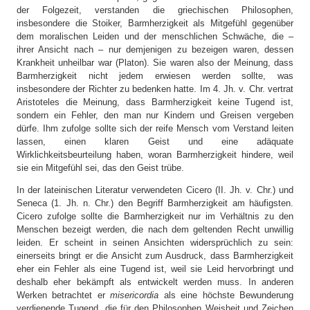
der Folgezeit, verstanden die griechischen Philosophen,
insbesondere die Stoiker, Barmherzigkeit als Mitgefühl gegenüber
dem moralischen Leiden und der menschlichen Schwäche, die –
ihrer Ansicht nach – nur demjenigen zu bezeigen waren, dessen
Krankheit unheilbar war (Platon). Sie waren also der Meinung, dass
Barmherzigkeit nicht jedem erwiesen werden sollte, was
insbesondere der Richter zu bedenken hatte. Im 4. Jh. v. Chr. vertrat
Aristoteles die Meinung, dass Barmherzigkeit keine Tugend ist,
sondern ein Fehler, den man nur Kindern und Greisen vergeben
dürfe. Ihm zufolge sollte sich der reife Mensch vom Verstand leiten
lassen, einen klaren Geist und eine adäquate
Wirklichkeitsbeurteilung haben, woran Barmherzigkeit hindere, weil
sie ein Mitgefühl sei, das den Geist trübe.
In der lateinischen Literatur verwendeten Cicero (II. Jh. v. Chr.) und
Seneca (1. Jh. n. Chr.) den Begriff Barmherzigkeit am häufigsten.
Cicero zufolge sollte die Barmherzigkeit nur im Verhältnis zu den
Menschen bezeigt werden, die nach dem geltenden Recht unwillig
leiden. Er scheint in seinen Ansichten widersprüchlich zu sein:
einerseits bringt er die Ansicht zum Ausdruck, dass Barmherzigkeit
eher ein Fehler als eine Tugend ist, weil sie Leid hervorbringt und
deshalb eher bekämpft als entwickelt werden muss. In anderen
Werken betrachtet er
misericordia
als eine höchste Bewunderung
verdienende Tugend, die für den Philosophen Weisheit und Zeichen