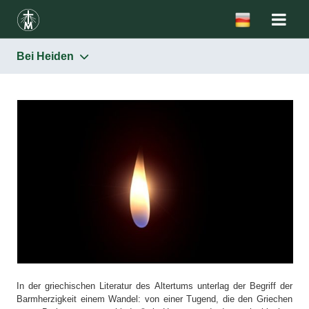
Bei Heiden
Barmherzigkeit
Bei Heiden
Im Alten Testament
Im Neuen Testament
In der Theologie - moralische Qualifikation
des menschlichen Handelns
Modelle der Barmherzigkeit in der Geschichte
In der Schule der hl. Schwester Faustina und
Johannes Pauls II.
In der griechischen Literatur des Altertums unterlag der Begriff der
Barmherzigkeit einem Wandel: von einer Tugend, die den Griechen