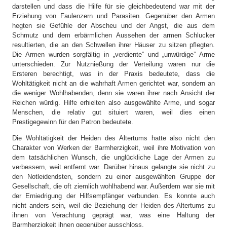
darstellen und dass die Hilfe für sie gleichbedeutend war mit der
Erziehung von Faulenzern und Parasiten. Gegenüber den Armen
hegten sie Gefühle der Abscheu und der Angst, die aus dem
Schmutz und dem erbärmlichen Aussehen der armen Schlucker
resultierten, die an den Schwellen ihrer Häuser zu sitzen pflegten.
Die Armen wurden sorgfältig in „verdiente” und „unwürdige” Arme
unterschieden. Zur Nutznießung der Verteilung waren nur die
Ersteren berechtigt, was in der Praxis bedeutete, dass die
Wohltätigkeit nicht an die wahrhaft Armen gerichtet war, sondern an
die weniger Wohlhabenden, denn sie waren ihrer nach Ansicht der
Reichen würdig. Hilfe erhielten also ausgewählte Arme, und sogar
Menschen, die relativ gut situiert waren, weil dies einen
Prestigegewinn für den Patron bedeutete.
Die Wohltätigkeit der Heiden des Altertums hatte also nicht den
Charakter von Werken der Barmherzigkeit, weil ihre Motivation von
dem tatsächlichen Wunsch, die unglückliche Lage der Armen zu
verbessern, weit entfernt war. Darüber hinaus gelangte sie nicht zu
den Notleidendsten, sondern zu einer ausgewählten Gruppe der
Gesellschaft, die oft ziemlich wohlhabend war. Außerdem war sie mit
der Erniedrigung der Hilfsempfänger verbunden. Es konnte auch
nicht anders sein, weil die Beziehung der Heiden des Altertums zu
ihnen von Verachtung geprägt war, was eine Haltung der
Barmherzigkeit ihnen gegenüber ausschloss.