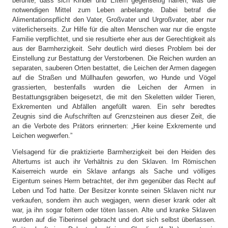
beruhte, dass sich Kinder und Eltern gegenseitig halfen, was die
notwendigen Mittel zum Leben anbelangte. Dabei betraf die
Alimentationspflicht den Vater, Großvater und Urgroßvater, aber nur
väterlicherseits. Zur Hilfe für die alten Menschen war nur die engste
Familie verpflichtet, und sie resultierte eher aus der Gerechtigkeit als
aus der Barmherzigkeit. Sehr deutlich wird dieses Problem bei der
Einstellung zur Bestattung der Verstorbenen. Die Reichen wurden an
separaten, sauberen Orten bestattet, die Leichen der Armen dagegen
auf die Straßen und Müllhaufen geworfen, wo Hunde und Vögel
grassierten, bestenfalls wurden die Leichen der Armen in
Bestattungsgräben beigesetzt, die mit den Skeletten wilder Tieren,
Exkrementen und Abfällen angefüllt waren. Ein sehr beredtes
Zeugnis sind die Aufschriften auf Grenzsteinen aus dieser Zeit, die
an die Verbote des Prätors erinnerten: „Hier keine Exkremente und
Leichen wegwerfen.”
Vielsagend für die praktizierte Barmherzigkeit bei den Heiden des
Altertums ist auch ihr Verhältnis zu den Sklaven. Im Römischen
Kaiserreich wurde ein Sklave anfangs als Sache und völliges
Eigentum seines Herrn betrachtet, der ihm gegenüber das Recht auf
Leben und Tod hatte. Der Besitzer konnte seinen Sklaven nicht nur
verkaufen, sondern ihn auch wegjagen, wenn dieser krank oder alt
war, ja ihn sogar foltern oder töten lassen. Alte und kranke Sklaven
wurden auf die Tiberinsel gebracht und dort sich selbst überlassen.