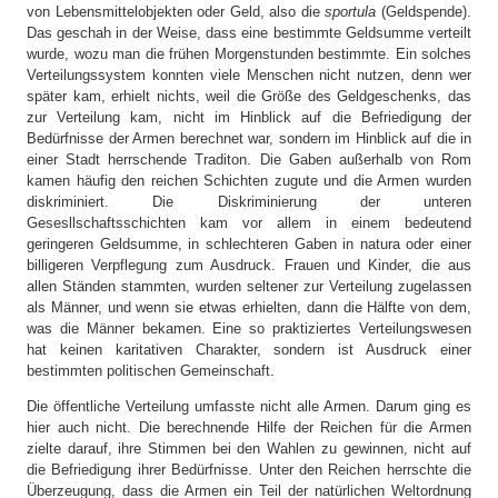
von Lebensmittelobjekten oder Geld, also die
sportula
(Geldspende).
Das geschah in der Weise, dass eine bestimmte Geldsumme verteilt
wurde, wozu man die frühen Morgenstunden bestimmte. Ein solches
Verteilungssystem konnten viele Menschen nicht nutzen, denn wer
später kam, erhielt nichts, weil die Größe des Geldgeschenks, das
zur Verteilung kam, nicht im Hinblick auf die Befriedigung der
Bedürfnisse der Armen berechnet war, sondern im Hinblick auf die in
einer Stadt herrschende Traditon. Die Gaben außerhalb von Rom
kamen häufig den reichen Schichten zugute und die Armen wurden
diskriminiert. Die Diskriminierung der unteren
Gesesllschaftsschichten kam vor allem in einem bedeutend
geringeren Geldsumme, in schlechteren Gaben in natura oder einer
billigeren Verpflegung zum Ausdruck. Frauen und Kinder, die aus
allen Ständen stammten, wurden seltener zur Verteilung zugelassen
als Männer, und wenn sie etwas erhielten, dann die Hälfte von dem,
was die Männer bekamen. Eine so praktiziertes Verteilungswesen
hat keinen karitativen Charakter, sondern ist Ausdruck einer
bestimmten politischen Gemeinschaft.
Die öffentliche Verteilung umfasste nicht alle Armen. Darum ging es
hier auch nicht. Die berechnende Hilfe der Reichen für die Armen
zielte darauf, ihre Stimmen bei den Wahlen zu gewinnen, nicht auf
die Befriedigung ihrer Bedürfnisse. Unter den Reichen herrschte die
Überzeugung, dass die Armen ein Teil der natürlichen Weltordnung