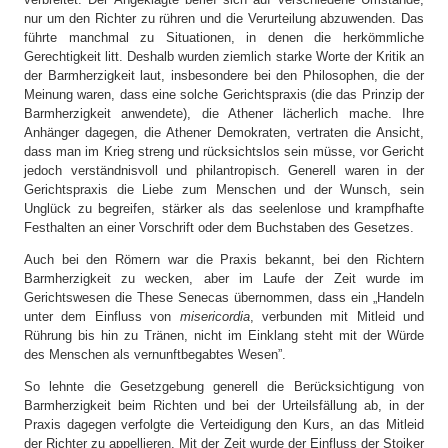
nur um den Richter zu rühren und die Verurteilung abzuwenden. Das
führte manchmal zu Situationen, in denen die herkömmliche
Gerechtigkeit litt. Deshalb wurden ziemlich starke Worte der Kritik an
der Barmherzigkeit laut, insbesondere bei den Philosophen, die der
Meinung waren, dass eine solche Gerichtspraxis (die das Prinzip der
Barmherzigkeit anwendete), die Athener lächerlich mache. Ihre
Anhänger dagegen, die Athener Demokraten, vertraten die Ansicht,
dass man im Krieg streng und rücksichtslos sein müsse, vor Gericht
jedoch verständnisvoll und philantropisch. Generell waren in der
Gerichtspraxis die Liebe zum Menschen und der Wunsch, sein
Unglück zu begreifen, stärker als das seelenlose und krampfhafte
Festhalten an einer Vorschrift oder dem Buchstaben des Gesetzes.
Auch bei den Römern war die Praxis bekannt, bei den Richtern
Barmherzigkeit zu wecken, aber im Laufe der Zeit wurde im
Gerichtswesen die These Senecas übernommen, dass ein „Handeln
unter dem Einfluss von
misericordia
, verbunden mit Mitleid und
Rührung bis hin zu Tränen, nicht im Einklang steht mit der Würde
des Menschen als vernunftbegabtes Wesen”.
So lehnte die Gesetzgebung generell die Berücksichtigung von
Barmherzigkeit beim Richten und bei der Urteilsfällung ab, in der
Praxis dagegen verfolgte die Verteidigung den Kurs, an das Mitleid
der Richter zu appellieren. Mit der Zeit wurde der Einfluss der Stoiker