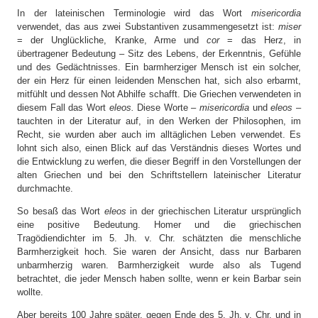
In der lateinischen Terminologie wird das Wort
misericordia
verwendet, das aus zwei Substantiven zusammengesetzt ist:
miser
= der Unglückliche, Kranke, Arme und
cor
= das Herz, in
übertragener Bedeutung – Sitz des Lebens, der Erkenntnis, Gefühle
und des Gedächtnisses. Ein barmherziger Mensch ist ein solcher,
der ein Herz für einen leidenden Menschen hat, sich also erbarmt,
mitfühlt und dessen Not Abhilfe schafft. Die Griechen verwendeten in
diesem Fall das Wort
eleos.
Diese Worte –
misericordia
und
eleos
–
tauchten in der Literatur auf, in den Werken der Philosophen, im
Recht, sie wurden aber auch im alltäglichen Leben verwendet. Es
lohnt sich also, einen Blick auf das Verständnis dieses Wortes und
die Entwicklung zu werfen, die dieser Begriff in den Vorstellungen der
alten Griechen und bei den Schriftstellern lateinischer Literatur
durchmachte.
So besaß das Wort
eleos
in der griechischen Literatur ursprünglich
eine positive Bedeutung. Homer und die griechischen
Tragödiendichter im 5. Jh. v. Chr. schätzten die menschliche
Barmherzigkeit hoch. Sie waren der Ansicht, dass nur Barbaren
unbarmherzig waren. Barmherzigkeit wurde also als Tugend
betrachtet, die jeder Mensch haben sollte, wenn er kein Barbar sein
wollte.
Aber bereits 100 Jahre später, gegen Ende des 5. Jh. v. Chr. und in