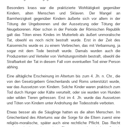
Besonders krass war die praktizierte Wohltätigkeit gegenüber
Kindern, alten Menschen und Sklaven. Der Mangel an
Barmherzigkeit gegenüber Kindern äußerte sich vor allem in der
Tötung der Ungeborenen und der Aussetzung oder Tötung der
Neugeborenen. Aber schon in der Periode der Römischen Republik
galt das Töten eines Kindes im Mutterleib als äußert unmoralische
Tat, obwohl es noch nicht bestraft wurde. Erst in der Zeit des
Kaiserreichs wurde es zu einem Verbrechen, das mit Verbannung, ja
sogar mit dem Tode bestraft wurde. Damals wurden auch die
Produzenten und Verteiler von Verhütungsmitteln bestraft, obwohl die
Strafbarkeit der Tat in diesem Fall vom eventuellen Tod einer Person
abhing.
Eine alltägliche Erscheinung im Altertum bis zum 4. Jh. n. Chr., die
von den Gesetzgebern Griechenlands und Roms unterstützt wurde,
war das Aussetzen von Kindern. Solche Kinder waren praktisch zum
Tod durch Hunger oder Kälte verurteilt, oder sie wurden von Hunden
oder wilden Tieren gefressen. Erst im 4. Jh. wurde das Aussetzen
und Töten von Kindern unter Androhung der Todesstrafe verboten.
Etwas besser als die Säuglinge hatten es die alten Menschen. Im
Griechenland des Altertums war die Sorge für die Eltern zuerst eine
religiös-moralische, später auch eine rechtliche Pflicht. Das Recht