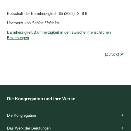
________________________________
Botschaft der Barmherzigkeit, 65 (2008), S. 8-9.
Übersetzt von
Sabine Lipińska
Barmherzigkeit/Barmherzigkeit in den zwischenmenschlichen
Beziehungen
[Zurück]
Die Kongregation und ihre Werke
Die Kongregation
Die Gründerinnen
Das Charisma
Die Spiritualität
Die Etappen der Ausbildung
Die Klöster
Das Apostolat
Die Häuser der Barmherzigkeit
Die Geschichte
Das Werk der Berufungen