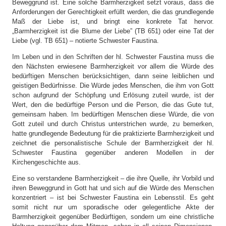
Beweggrund ist. Eine solche Barmherzigkeit setzt voraus, dass die
Anforderungen der Gerechtigkeit erfüllt werden, die das grundlegende
Maß der Liebe ist, und bringt eine konkrete Tat hervor.
„Barmherzigkeit ist die Blume der Liebe” (TB 651) oder eine Tat der
Liebe (vgl. TB 651) – notierte Schwester Faustina.
Im Leben und in den Schriften der hl. Schwester Faustina muss die
den Nächsten erwiesene Barmherzigkeit vor allem die Würde des
bedürftigen Menschen berücksichtigen, dann seine leiblichen und
geistigen Bedürfnisse. Die Würde jedes Menschen, die ihm von Gott
schon aufgrund der Schöpfung und Erlösung zuteil wurde, ist der
Wert, den die bedürftige Person und die Person, die das Gute tut,
gemeinsam haben. Im bedürftigen Menschen diese Würde, die von
Gott zuteil und durch Christus unterstrichen wurde, zu bemerken,
hatte grundlegende Bedeutung für die praktizierte Barmherzigkeit und
zeichnet die personalistische Schule der Barmherzigkeit der hl.
Schwester Faustina gegenüber anderen Modellen in der
Kirchengeschichte aus.
Eine so verstandene Barmherzigkeit – die ihre Quelle, ihr Vorbild und
ihren Beweggrund in Gott hat und sich auf die Würde des Menschen
konzentriert – ist bei Schwester Faustina ein Lebensstil. Es geht
somit nicht nur um sporadische oder gelegentliche Akte der
Barmherzigkeit gegenüber Bedürftigen, sondern um eine christliche