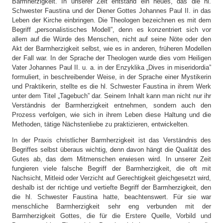
Barmherzigkeit. In unserer Zeit entstand ein neues, das die hl.
Schwester Faustina und der Diener Gottes Johannes Paul II. in das
Leben der Kirche einbringen. Die Theologen bezeichnen es mit dem
Begriff „personalistisches Modell”, denn es konzentriert sich vor
allem auf die Würde des Menschen, nicht auf seine Nöte oder den
Akt der Barmherzigkeit selbst, wie es in anderen, früheren Modellen
der Fall war. In der Sprache der Theologen wurde dies vom Heiligen
Vater Johannes Paul II. u. a. in der Enzyklika „Dives in miseridordia”
formuliert, in beschreibender Weise, in der Sprache einer Mystikerin
und Praktikerin, stellte es die hl. Schwester Faustina in ihrem Werk
unter dem Titel „Tagebuch” dar. Seinem Inhalt kann man nicht nur ihr
Verständnis der Barmherzigkeit entnehmen, sondern auch den
Prozess verfolgen, wie sich in ihrem Leben diese Haltung und die
Methoden, tätige Nächstenliebe zu praktizieren, entwickelten.
In der Praxis christlicher Barmherzigkeit ist das Verständnis des
Begriffes selbst überaus wichtig, denn davon hängt die Qualität des
Gutes ab, das dem Mitmenschen erwiesen wird. In unserer Zeit
fungieren viele falsche Begriff der Barmherzigkeit, die oft mit
Nachsicht, Mitleid oder Verzicht auf Gerechtigkeit gleichgesetzt wird,
deshalb ist der richtige und vertiefte Begriff der Barmherzigkeit, den
die hl. Schwester Faustina hatte, beachtenswert. Für sie war
menschliche Barmherzigkeit sehr eng verbunden mit der
Barmherzigkeit Gottes, die für die Erstere Quelle, Vorbild und