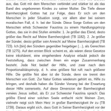
aus, das Gott mit dem Menschen verbindet und stärker ist als das
Band des ungeborenen Kindes zu seiner Mutter. Die Tiefe dieser
Barmherzigkeit Gottes hat zur Folge, dass Er sich um den
Menschen in jeder Situation sorgt, vor allem aber bei seinem
moralischen Fall, d. h. bei der Sünde. Diese Sorge Gottes um den
Menschen erhob Schwester Faustina zu einem Handlungsprinzip
Gottes, das sie in drei Stufen einteilte: 1. Je größer das Elend, desto
größer das Recht auf Meine Barmherzigkeit (TB 1182). 2. Je größer
der Sünder, desto größer sein Anrecht auf Meine Barmherzigkeit (TB
723). Ich [bin] den Sündern gegenüber freigebiger (…), als Gerechten
(TB 1275). Auf den ersten Blick scheint es, als wären diese Gesetze
keine inkohärent, eine eingehendere Analyse erlaubt jedoch die
Feststellung, dass zwischen ihnen ein enger Zusammenhang
besteht. Jede Not bedarf der Hilfe, und zwar nach dem
Proportionalitätsprinzip, d. h. eine größere Not ruft nach größerer
Hilfe. Die größte Not aber ist die Sünde, denn sie trennt den
Menschen von Gott. Zur Natur Gottes wiederum gehört es, Hilfe zu
bringen, und deshalb haben die Sünder Vorrang bei der Erwartung
dieser Hilfe seinerseits. Auf diese Dimension der Barmherzigkeit
verwies Jesus selbst, als Er zur Schwester Faustina sprach: Das
größte Elend einer solchen Seele entfacht nicht Meinen Zorn,
vielmehr neigt sich Mein Herz in großer Barmherzigkeit ihr zu (TB
1739). Daraus ergibt sich, dass Gott in Seiner Barmherzigkeit vor der