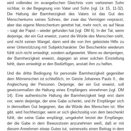
wird vollendes im evangelischen Gleichnis vom verlorenen Sohn
sichbar, in der Begegnung von Vater und Sohn (vgl. Lk 15, 11-32).
Die Haltung der Barmherzigkeit des Vaters ist das Gut des
Menschentums seines Sohnes, der zwar das Vermögen verprasst,
aber das eigene Menschentum gerettet hat, mehr noch, es auf Neue
– sagt der Papst – wieder gefunden hat (vgl. DM 6). In der Tat, wenn
derjenige, der ein Gut erweist, zuerst die Würde des Menschen sieht,
und nicht seinen Mangel, dann wird die von ihm geleistete Hilfe zu
einer Unterstützung mit Subjektcharakter. Der Beschenkte wiederum
fühlt sich nicht erniedrigt, sondern aufgewertet. Wenn es demjenigen,
der Barmherzigkeit erweist, dagegen an einer solchen Einstellung
fehlt, dann erniedrigt er den Bedürftigen, anstatt ihm zu helfen.
Und die dritte Bedingung für personale Barmherzigkeit gegenüber
dem Mitmenschen ist schließlich, im Geiste Johannes Pauls II., die
Angleichung der Personen. Derjenige, der ein Gut erweist, soll
gewissermaßen die Haltung eines Empfängers einnehmen (vgl. DM
14). Eine authentische Haltung der Barmherzigkeit liegt erst dann
vor, wenn derjenige, der eine Gabe schenkt, und ihr Empfänger sich
in demselben Gut begegnen, das die Würde des Menschen ist. Wer
gibt, wird hochherziger, wenn er sich gleichzeitig von dem beschenkt
fühlt, der seine Gabe empfängt; umgekehrt leistet der Empfänger,
der die Gabe in dem Bewusstsein anzunehmen weiß, daß er mit
diesem Annehmen etwas Gutes tut, seinerseits einen Beitrag in dem