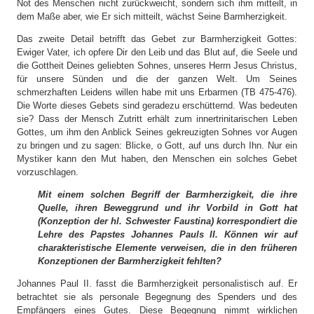
Not des Menschen nicht zurückweicht, sondern sich ihm mitteilt, in
dem Maße aber, wie Er sich mitteilt, wächst Seine Barmherzigkeit.
Das zweite Detail betrifft das Gebet zur Barmherzigkeit Gottes:
Ewiger Vater, ich opfere Dir den Leib und das Blut auf, die Seele und
die Gottheit Deines geliebten Sohnes, unseres Herrn Jesus Christus,
für unsere Sünden und die der ganzen Welt. Um Seines
schmerzhaften Leidens willen habe mit uns Erbarmen (TB 475-476).
Die Worte dieses Gebets sind geradezu erschütternd. Was bedeuten
sie? Dass der Mensch Zutritt erhält zum innertrinitarischen Leben
Gottes, um ihm den Anblick Seines gekreuzigten Sohnes vor Augen
zu bringen und zu sagen: Blicke, o Gott, auf uns durch Ihn. Nur ein
Mystiker kann den Mut haben, den Menschen ein solches Gebet
vorzuschlagen.
Mit einem solchen Begriff der Barmherzigkeit, die ihre
Quelle, ihren Beweggrund und ihr Vorbild in Gott hat
(Konzeption der hl. Schwester Faustina) korrespondiert die
Lehre des Papstes Johannes Pauls II. Können wir auf
charakteristische Elemente verweisen, die in den früheren
Konzeptionen der Barmherzigkeit fehlten?
Johannes Paul II. fasst die Barmherzigkeit personalistisch auf. Er
betrachtet sie als personale Begegnung des Spenders und des
Empfängers eines Gutes. Diese Begegnung nimmt wirklichen