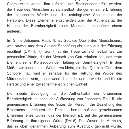
Charakter an, wenn – ihm zufolge – drei Bedingungen erfüllt werden:
die Treue des Menschen zu sich selbst, die gemeinsame Erfahrung
der personalen Würde und die axiologische Angleichung der
Personen. Diese Elemente entscheiden über die Authentizität der
Haltung der Barmherzigkeit eines Menschen gegenüber einem
anderen.
Im Sinne Johannes Pauls II. ist Gott die Quelle des Menschseins,
was sowohl aus dem Akt der Schöpfung als auch aus der Erlösung
resultiert (DM 4. 7). Somit ist die Treue zu sich selbst als zur
personalen Würde, die der Mensch von Gott erhalten hat, das erste
Element seiner Konzeption der Haltung der Barmherzigkeit: In dem
Maße, wie jeder seiner Würde treu bleibt, die ihre Quelle in Gott, dem
Schöpfer hat, wird er sensibel für die Rettung der Würde des
Mitmenschen sein, sogar wenn dieser ihr untreu wurde, und für die
Herstellung einer zwischenmenschlichen Einheit.
Die zweite Bedingung für die Authentizität der erwiesenen
Barmherzigkeit ist nach der Auffassung von Johannes Paul II. die
gemeinsame Erfahrung des Gutes der Person. Die Beziehung des
Erbarmens – erläutert der Papst – beruht auf der gemeinsamen
Erfahrung jenes Gutes, das der Mensch ist, auf der gemeinsamen
Erfahrung der ihm eigenen Würde (DM 6). Das Wesen des Attributs,
das in oben genannten Äußerung zum Ausdruck gebracht wurde,