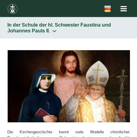
In der Schule der hl. Schwester Faustina und
Johannes Pauls II.
Barmherzigkeit
Bei Heiden
Im Alten Testament
Im Neuen Testament
In der Theologie - moralische Qualifikation
des menschlichen Handelns
Modelle der Barmherzigkeit in der Geschichte
In der Schule der hl. Schwester Faustina und
Johannes Pauls II.
Die Kirchengeschichte kennt viele Modelle christlicher