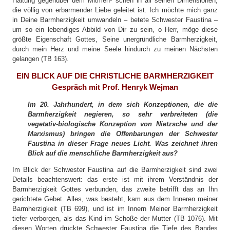
Haltung gegenüber dem Mitmen- schen in all seinen Dimensionen,
die völlig von erbarmender Liebe geleitet ist. Ich möchte mich ganz
in Deine Barmherzigkeit umwandeln – betete Schwester Faustina –
um so ein lebendiges Abbild von Dir zu sein, o Herr, möge diese
größte Eigenschaft Gottes, Seine unergründliche Barmherzigkeit,
durch mein Herz und meine Seele hindurch zu meinen Nächsten
gelangen (TB 163).
EIN BLICK AUF DIE CHRISTLICHE BARMHERZIGKEIT
Gespräch mit Prof. Henryk Wejman
Im 20. Jahrhundert, in dem sich Konzeptionen, die die
Barmherzigkeit negieren, so sehr verbreiteten (die
vegetativ-biologische Konzeption von Nietzsche und der
Marxismus) bringen die Offenbarungen der Schwester
Faustina in dieser Frage neues Licht. Was zeichnet ihren
Blick auf die menschliche Barmherzigkeit aus?
Im Blick der Schwester Faustina auf die Barmherzigkeit sind zwei
Details beachtenswert: das erste ist mit ihrem Verständnis der
Barmherzigkeit Gottes verbunden, das zweite betrifft das an Ihn
gerichtete Gebet. Alles, was besteht, kam aus dem Inneren meiner
Barmherzigkeit (TB 699), und ist im Innern Meiner Barmherzigkeit
tiefer verborgen, als das Kind im Schoße der Mutter (TB 1076). Mit
diesen Worten drückte Schwester Faustina die Tiefe des Bandes