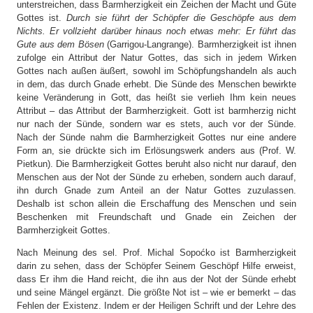
unterstreichen, dass Barmherzigkeit ein Zeichen der Macht und Güte
Gottes ist.
Durch sie führt der Schöpfer die Geschöpfe aus dem
Nichts. Er vollzieht darüber hinaus noch etwas mehr: Er führt das
Gute aus dem Bösen
(Garrigou-Langrange). Barmherzigkeit ist ihnen
zufolge ein Attribut der Natur Gottes, das sich in jedem Wirken
Gottes nach außen äußert, sowohl im Schöpfungshandeln als auch
in dem, das durch Gnade erhebt. Die Sünde des Menschen bewirkte
keine Veränderung in Gott, das heißt sie verlieh Ihm kein neues
Attribut – das Attribut der Barmherzigkeit. Gott ist barmherzig nicht
nur nach der Sünde, sondern war es stets, auch vor der Sünde.
Nach der Sünde nahm die Barmherzigkeit Gottes nur eine andere
Form an, sie drückte sich im Erlösungswerk anders aus (Prof. W.
Pietkun). Die Barmherzigkeit Gottes beruht also nicht nur darauf, den
Menschen aus der Not der Sünde zu erheben, sondern auch darauf,
ihn durch Gnade zum Anteil an der Natur Gottes zuzulassen.
Deshalb ist schon allein die Erschaffung des Menschen und sein
Beschenken mit Freundschaft und Gnade ein Zeichen der
Barmherzigkeit Gottes.
Nach Meinung des sel. Prof. Michal Sopoćko ist Barmherzigkeit
darin zu sehen, dass der Schöpfer Seinem Geschöpf Hilfe erweist,
dass Er ihm die Hand reicht, die ihn aus der Not der Sünde erhebt
und seine Mängel ergänzt. Die größte Not ist – wie er bemerkt – das
Fehlen der Existenz. Indem er der Heiligen Schrift und der Lehre des