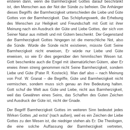
ersteren dann, wenn die Barmherzigkeit Gottes darauf beschränkt
ist, den Menschen aus der Not der Sünde zu befreien. Die Anhänger
dieses Begriffs der Barmherzigkeit unterschieden die Liebe und Güte
Gottes von der Barmherzigkeit. Das Schöpfungswerk, die Erhebung
des Menschen zur Heiligkeit und Freundschaft mit Gott ist ihrer
Meinung nach ein Ausdruck der Güte und Liebe Gottes, der sich von
Seiner Natur aus mitteilt und mit Gütern beschenkt. Der Gegenstand
der Barmherzigkeit Gottes hingegen ist die menschliche Not, also
die Sünde. Würde die Sünde nicht existieren, müsste Gott Seine
Barmherzigkeit nicht erweisen, Er würde nur Liebe und Güte
erweisen, so wie Er dies gegenüber den himmlischen Wesen tut.
Gott beschenkte auch die Engel mit übernatürlichen Gütern, aber Er
erwies ihnen streng genommen nicht Seine Barmherzigkeit, sondern
Liebe und Güte (Pater R. Kostecki). Man darf also – nach Meinung
von Prof. W. Granat – die Begriffe, Güte und Barmherzigkeit nicht
vermischen, sondern muss sich genau an ihre Bedeutung halten.
Gott schuf die Welt aus Güte und Liebe, nicht aus Barmherzigkeit,
weil das Gewähren eines Seins, das Schaffen des Guten Zeichen
und Ausdruck der Güte ist, nicht der Gnade.
Der Begriff Barmherzigkeit Gottes im weiteren Sinn bedeutet jedes
Wirken Gottes „ad extra“ (nach außen), weil es ein Zeichen der Liebe
Gottes zu den Wesen ist, die niedriger stehen als Er. Die Theologen,
die eine solche Auffassung der Barmherzigkeit vertreten,