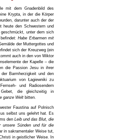
elle mit dem Gnadenbild des
ine Krypta, in der die Körper
wurden, darunter auch der der
ent heute den Schwestern und
z geschmückt, unter dem sich
 befindet:
Habe Erbarmen mit
 Gemälde der Muttergottes und
findet sich der Kreuzweg (ein
kommt auch in den von Wiktor
nselemente der Kapelle – die
n die Passion Jesu in ihrer
e der Barmherzigkeit und den
ktuarium von Łagiewniki zu
Fernseh- und Radiosendern
ebet, die gleichzeitig in
die ganze Welt
bitten.
wester Faustina auf Polnisch
sus selbst uns gelehrt hat. Es
tums den
Leib und das Blut, die
 unsere Sünden und für die
r in sakramentaler Weise tut,
hristi in geistlicher Weise. In