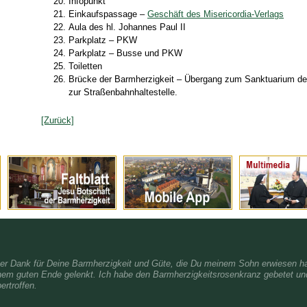
Infopunkt
Einkaufspassage –
Geschäft des Misericordia-Verlags
Aula des hl. Johannes Paul II
Parkplatz – PKW
Parkplatz – Busse und PKW
Toiletten
Brücke der Barmherzigkeit – Übergang zum Sanktuarium des
zur Straßenbahnhaltestelle.
[Zurück]
her Dank für Deine Barmherzigkeit und Güte, die Du meinem Sohn erwiesen ha
nem guten Ende gelenkt. Ich habe den Barmherzigkeitsrosenkranz gebetet und
ertroffen.