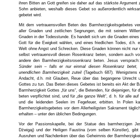
ihren Bitten an Gott greifen sie daher auf das stärkste Argument
Sohn anbieten, weshalb dieses Gebet so außerordentlich wirksa
gebetet wird.
Mit dem vertrauensvollen Beten des Barmherzigkeitsgebetes ve
aller Gnaden und zeitlichen Segnungen, die mit seinem Wille
Gnaden in der Todesstunde. Es handelt sich um die Gnaden eines 
Gott für die Ewigkeit wählen, und eines friedlichen Todes, d.h.
Welt ohne Angst und Schrecken. Diese Gnaden können nicht nur v
selbst vertrauensvoll diesen Rosenkranz beten, sondern auch v
andere den Barmherzigkeitsrosenkranz beten. Jesus versprach
Sünder sein – falls er nur einmal diesen Rosenkranz betet,
unendlichen Barmherzigkeit zuteil
(Tagebuch 687). Wenigstens e
Andacht, d.h. mit Glauben, Reue über das begangene Unrecht
Gottes zu tun. Das Beten dieses Gebetes ist bereits ein Akt der Ba
Barmherzigkeit Gottes „für uns“, die Betenden, für diejenigen, für d
beten verpflichtet sind, und für „die ganze Welt“, d. h. für alle 
und die leidenden Seelen im Fegefeuer, erbitten. In Polen 
Barmherzigkeitsgebetes vor dem Allerheiligsten Sakrament tägli
erhalten – unter den üblichen Bedingungen.
Vor der Passionskapelle, bei der Statue des barmherzigen J
Dźwigaj) und der Heiligen Faustina (vom selben Künstler), gib
Ausruhen und Nachdenken über das Geheimnis der Barmherzigkei