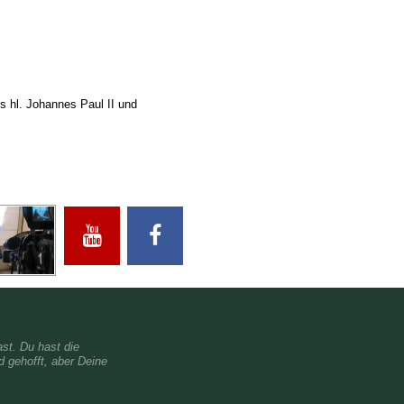
 hl. Johannes Paul II und
st. Du hast die
 gehofft, aber Deine