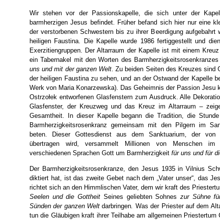
Wir stehen vor der Passionskapelle, die sich unter der Kap
barmherzigen Jesus befindet. Früher befand sich hier nur eine kle
der verstorbenen Schwestern bis zu ihrer Beerdigung aufgebahrt 
heiligen Faustina. Die Kapelle wurde 1986 fertiggestellt und di
Exerzitiengruppen. Der Altarraum der Kapelle ist mit einem Kreu
ein Tabernakel mit den Worten des Barmherzigkeitsrosenkranzes
uns und mit der ganzen Welt
. Zu beiden Seiten des Kreuzes sind
der heiligen Faustina zu sehen, und an der Ostwand der Kapelle be
Werk von Maria Konarzewska). Das Geheimnis der Passion Jesu 
Ostrzołek entworfenen Glasfenstern zum Ausdruck. Alle Dekoratio
Glasfenster, der Kreuzweg und das Kreuz im Altarraum – zeige
Gesamtheit. In dieser Kapelle begann die Tradition, die Stund
Barmherzigkeitsrosenkranz gemeinsam mit den Pilgern im San
beten. Dieser Gottesdienst aus dem Sanktuarium, der von 
übertragen wird, versammelt Millionen von Menschen im G
verschiedenen Sprachen Gott um Barmherzigkeit
für uns und für 
Der Barmherzigkeitsrosenkranze, den Jesus 1935 in Vilnius Sch
diktiert hat, ist das zweite Gebet nach dem „Vater unser“, das Je
richtet sich an den Himmlischen Vater, dem wir kraft des Priester
Seelen und die Gottheit
Seines geliebten Sohnes
zur Sühne für
Sünden der ganzen Welt
darbringen
.
Was der Priester auf dem Alta
tun die Gläubigen kraft ihrer Teilhabe am allgemeinen Priestertum C