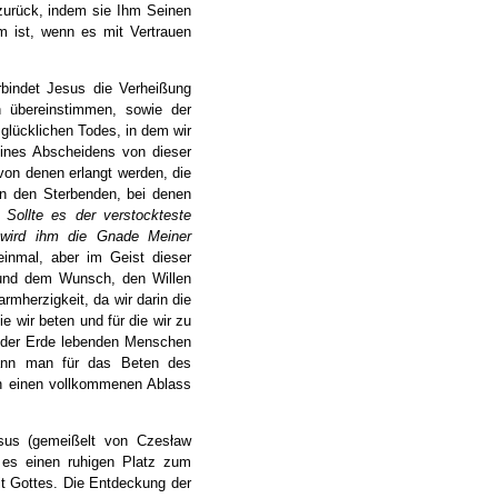
 zurück, indem sie Ihm Seinen
m ist, wenn es mit Vertrauen
rbindet Jesus die Verheißung
n übereinstimmen, sowie der
glücklichen Todes, in dem wir
 eines Abscheidens von dieser
on denen erlangt werden, die
on den Sterbenden, bei denen
:
Sollte es der verstockteste
 wird ihm die Gnade Meiner
inmal, aber im Geist dieser
 und dem Wunsch, den Willen
rmherzigkeit, da wir darin die
ie wir beten und für die wir zu
auf der Erde lebenden Menschen
kann man für das Beten des
ch einen vollkommenen Ablass
esus (gemeißelt von Czesław
t es einen ruhigen Platz zum
t Gottes. Die Entdeckung der