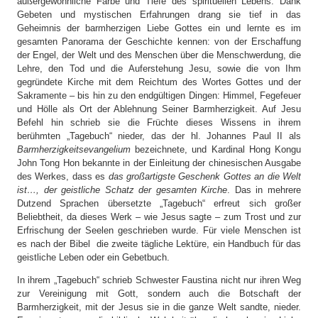
außergewöhnliche Farbe und Tiefe des spirituellen Lebens. Dank
Gebeten und mystischen Erfahrungen drang sie tief in das
Geheimnis der barmherzigen Liebe Gottes ein und lernte es im
gesamten Panorama der Geschichte kennen: von der Erschaffung
der Engel, der Welt und des Menschen über die Menschwerdung, die
Lehre, den Tod und die Auferstehung Jesu, sowie die von Ihm
gegründete Kirche mit dem Reichtum des Wortes Gottes und der
Sakramente – bis hin zu den endgültigen Dingen: Himmel, Fegefeuer
und Hölle als Ort der Ablehnung Seiner Barmherzigkeit. Auf Jesu
Befehl hin schrieb sie die Früchte dieses Wissens in ihrem
berühmten „Tagebuch“ nieder, das der hl. Johannes Paul II als
Barmherzigkeitsevangelium
bezeichnete, und Kardinal Hong Kongu
John Tong Hon bekannte in der Einleitung der chinesischen Ausgabe
des Werkes, dass es
das großartigste Geschenk Gottes an die Welt
ist…, der geistliche Schatz der gesamten Kirche
. Das in mehrere
Dutzend Sprachen übersetzte „Tagebuch“ erfreut sich großer
Beliebtheit, da dieses Werk – wie Jesus sagte – zum Trost und zur
Erfrischung der Seelen geschrieben wurde. Für viele Menschen ist
es nach der Bibel die zweite tägliche Lektüre, ein Handbuch für das
geistliche Leben oder ein Gebetbuch.
In ihrem „Tagebuch“ schrieb Schwester Faustina nicht nur ihren Weg
zur Vereinigung mit Gott, sondern auch die Botschaft der
Barmherzigkeit, mit der Jesus sie in die ganze Welt sandte, nieder.