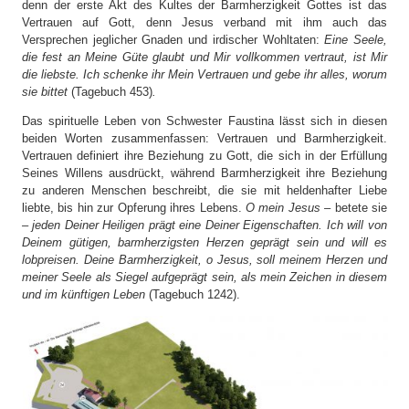
denn der erste Akt des Kultes der Barmherzigkeit Gottes ist das
Vertrauen auf Gott, denn Jesus verband mit ihm auch das
Versprechen jeglicher Gnaden und irdischer Wohltaten:
Eine Seele,
die fest an Meine Güte glaubt und Mir vollkommen vertraut, ist Mir
die liebste. Ich schenke ihr Mein Vertrauen und gebe ihr alles, worum
sie bittet
(Tagebuch 453)
.
Das spirituelle Leben von Schwester Faustina lässt sich in diesen
beiden Worten zusammenfassen: Vertrauen und Barmherzigkeit.
Vertrauen definiert ihre Beziehung zu Gott, die sich in der Erfüllung
Seines Willens ausdrückt, während Barmherzigkeit ihre Beziehung
zu anderen Menschen beschreibt, die sie mit heldenhafter Liebe
liebte, bis hin zur Opferung ihres Lebens.
O mein Jesus –
betete sie
– jeden Deiner Heiligen prägt eine Deiner Eigenschaften. Ich will von
Deinem gütigen, barmherzigsten Herzen geprägt sein und will es
lobpreisen. Deine Barmherzigkeit, o Jesus, soll meinem Herzen und
meiner Seele als Siegel aufgeprägt sein, als mein Zeichen in diesem
und im künftigen Leben
(Tagebuch 1242).