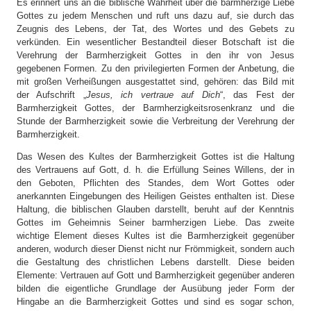
Es erinnert uns an die biblische Wahrheit über die barmherzige Liebe
Gottes zu jedem Menschen und ruft uns dazu auf, sie durch das
Zeugnis des Lebens, der Tat, des Wortes und des Gebets zu
verkünden. Ein wesentlicher Bestandteil dieser Botschaft ist die
Verehrung der Barmherzigkeit Gottes in den ihr von Jesus
gegebenen Formen. Zu den privilegierten Formen der Anbetung, die
mit großen Verheißungen ausgestattet sind, gehören: das Bild mit
der Aufschrift „
Jesus, ich vertraue auf Dich
“, das Fest der
Barmherzigkeit Gottes, der Barmherzigkeitsrosenkranz und die
Stunde der Barmherzigkeit sowie die Verbreitung der Verehrung der
Barmherzigkeit.
Das Wesen des Kultes der Barmherzigkeit Gottes ist die Haltung
des Vertrauens auf Gott, d. h. die Erfüllung Seines Willens, der in
den Geboten, Pflichten des Standes, dem Wort Gottes oder
anerkannten Eingebungen des Heiligen Geistes enthalten ist. Diese
Haltung, die biblischen Glauben darstellt, beruht auf der Kenntnis
Gottes im Geheimnis Seiner barmherzigen Liebe. Das zweite
wichtige Element dieses Kultes ist die Barmherzigkeit gegenüber
anderen, wodurch dieser Dienst nicht nur Frömmigkeit, sondern auch
die Gestaltung des christlichen Lebens darstellt. Diese beiden
Elemente: Vertrauen auf Gott und Barmherzigkeit gegenüber anderen
bilden die eigentliche Grundlage der Ausübung jeder Form der
Hingabe an die Barmherzigkeit Gottes und sind es sogar schon,