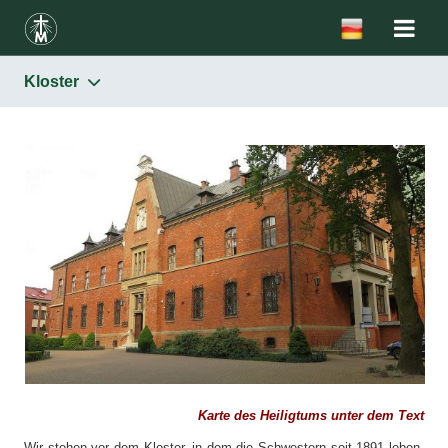
Kloster
Die Heiligtümer
Ein von Gott auserwählter Ort
„Haus der hl. Schwester Faustina” – Unterkunft, Museum
Kloster
„Antoninek” – Verein „Faustinum”
Kapelle des barmherzigen Jesus und Grab der hl. Faustina
Oratorium – Ort des Todes der hl. Faustina
Passionskapelle
Basilika der Barmherzigkeit Gottes
Karte des Heiligtums unter dem Text
Kapelle der hl. Schwester Faustina – Italienische Kapelle
Wir stehen vor dem Kloster, in dem die Schwestern seit 1891 leben.