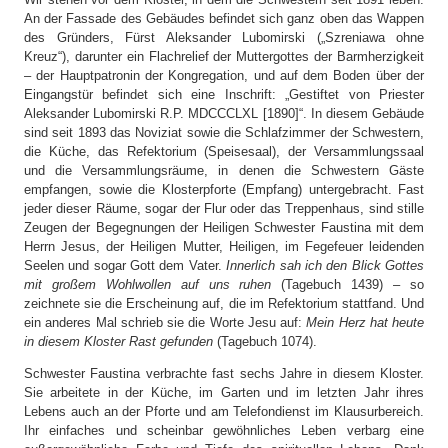
Kapelle Communio Sanctorum – Ungarische Kapelle
An der Fassade des Gebäudes befindet sich ganz oben das Wappen
des Gründers, Fürst Aleksander Lubomirski („Szreniawa ohne
Kapelle des hl. Andreas – griechisch-katholische Kapelle
Kreuz“), darunter ein Flachrelief der Muttergottes der Barmherzigkeit
Kapelle des Heiligen Kreuzes – deutsche Kapelle
– der Hauptpatronin der Kongregation, und auf dem Boden über der
Eingangstür befindet sich eine Inschrift: „Gestiftet von Priester
Kapelle Unserer Lieben Frau von den sieben Schmerzen –
Aleksander Lubomirski R.P. MDCCCLXL [1890]“. In diesem Gebäude
slowakische Kapelle
sind seit 1893 das Noviziat sowie die Schlafzimmer der Schwestern,
die Küche, das Refektorium (Speisesaal), der Versammlungssaal
Kapelle der ewigen Anbetung
und die Versammlungsräume, in denen die Schwestern Gäste
empfangen, sowie die Klosterpforte (Empfang) untergebracht. Fast
Aussichtsturm
jeder dieser Räume, sogar der Flur oder das Treppenhaus, sind stille
Zeugen der Begegnungen der Heiligen Schwester Faustina mit dem
Ordensfriedhof
Herrn Jesus, der Heiligen Mutter, Heiligen, im Fegefeuer leidenden
Seelen und sogar Gott dem Vater.
Innerlich sah ich den Blick Gottes
„Haus der hl. Schwester Faustina” – Restaurants,
mit großem Wohlwollen auf uns ruhen
(Tagebuch 1439) – so
Souvenirs, Vorträge
zeichnete sie die Erscheinung auf, die im Refektorium stattfand. Und
ein anderes Mal schrieb sie die Worte Jesu auf:
Mein Herz hat heute
in diesem Kloster Rast gefunden
(Tagebuch 1074).
Schwester Faustina verbrachte fast sechs Jahre in diesem Kloster.
Sie arbeitete in der Küche, im Garten und im letzten Jahr ihres
Lebens auch an der Pforte und am Telefondienst im Klausurbereich.
Ihr einfaches und scheinbar gewöhnliches Leben verbarg eine